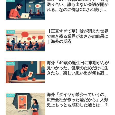
送り合い、誰も出ない会議が開か
れる。なのに俺はCCされ続け
る」みんなが見て見ぬふりしてる
未来とは…？
【正直すぎて草】嘘が消えた世界
その他
で生き残る業界がまさかの結果に
｜海外の反応
海外「40歳の誕生日に末期がんが
その他
見つかった。健康のためだけに生
きたら、楽しい思い出が何も残っ
てなかった」40代男が20代に伝
えたい一言…？
海外「ダイヤが希少っていうの、
その他
広告会社が作った嘘だから」人類
史上もっとも成功した嘘とは…？