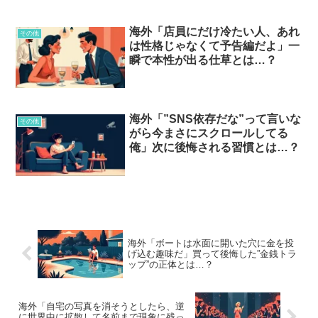
海外「店員にだけ冷たい人、あれ
その他
は性格じゃなくて予告編だよ」一
瞬で本性が出る仕草とは…？
海外「”SNS依存だな”って言いな
その他
がら今まさにスクロールしてる
俺」次に後悔される習慣とは…？
海外「ボートは水面に開いた穴に金を投
げ込む趣味だ」買って後悔した”金銭トラ
ップ”の正体とは…？
海外「自宅の写真を消そうとしたら、逆
に世界中に拡散して名前まで現象に残っ