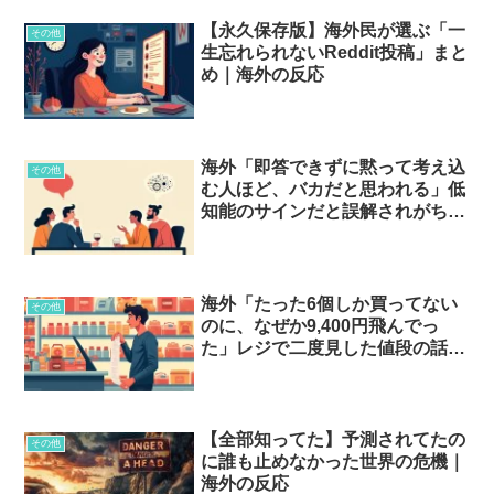
【永久保存版】海外民が選ぶ「一
その他
生忘れられないReddit投稿」まと
め｜海外の反応
海外「即答できずに黙って考え込
その他
む人ほど、バカだと思われる」低
知能のサインだと誤解されがちな
もの…？
海外「たった6個しか買ってない
その他
のに、なぜか9,400円飛んでっ
た」レジで二度見した値段の話…
【全部知ってた】予測されてたの
その他
に誰も止めなかった世界の危機｜
海外の反応