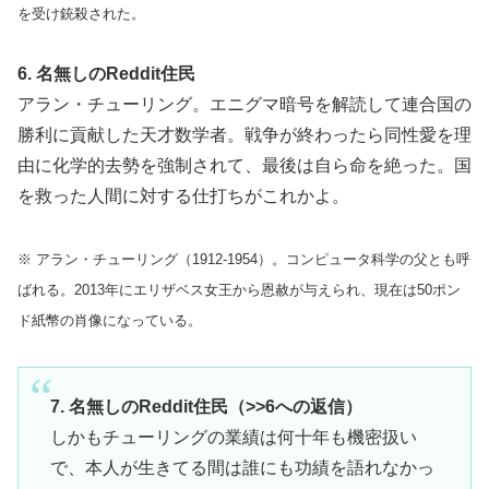
を受け銃殺された。
6. 名無しのReddit住民
アラン・チューリング。エニグマ暗号を解読して連合国の
勝利に貢献した天才数学者。戦争が終わったら同性愛を理
由に化学的去勢を強制されて、最後は自ら命を絶った。国
を救った人間に対する仕打ちがこれかよ。
※ アラン・チューリング（1912-1954）。コンピュータ科学の父とも呼
ばれる。2013年にエリザベス女王から恩赦が与えられ、現在は50ポン
ド紙幣の肖像になっている。
7. 名無しのReddit住民（>>6への返信）
しかもチューリングの業績は何十年も機密扱い
で、本人が生きてる間は誰にも功績を語れなかっ