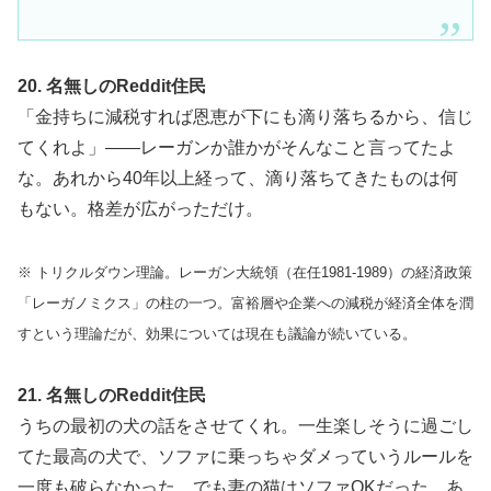
20. 名無しのReddit住民
「金持ちに減税すれば恩恵が下にも滴り落ちるから、信じ
てくれよ」——レーガンか誰かがそんなこと言ってたよ
な。あれから40年以上経って、滴り落ちてきたものは何
もない。格差が広がっただけ。
※ トリクルダウン理論。レーガン大統領（在任1981-1989）の経済政策
「レーガノミクス」の柱の一つ。富裕層や企業への減税が経済全体を潤
すという理論だが、効果については現在も議論が続いている。
21. 名無しのReddit住民
うちの最初の犬の話をさせてくれ。一生楽しそうに過ごし
てた最高の犬で、ソファに乗っちゃダメっていうルールを
一度も破らなかった。でも妻の猫はソファOKだった。あ