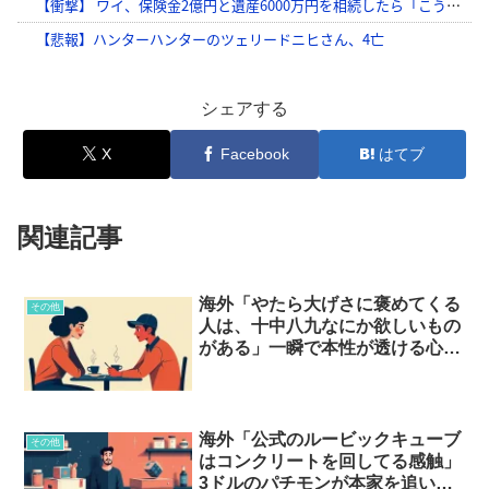
シェアする
X
Facebook
はてブ
関連記事
海外「やたら大げさに褒めてくる
その他
人は、十中八九なにか欲しいもの
がある」一瞬で本性が透ける心理
サインとは…？
海外「公式のルービックキューブ
その他
はコンクリートを回してる感触」
3ドルのパチモンが本家を追い越