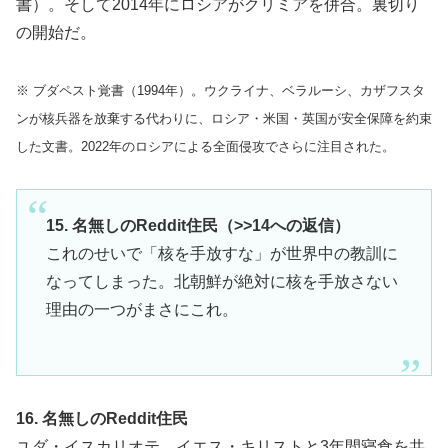
書）。そして2014年にロシアがクリミアを併合。裏切り
の開始だ。
※ ブダペスト覚書（1994年）。ウクライナ、ベラルーシ、カザフスタ
ンが核兵器を放棄する代わりに、ロシア・米国・英国が安全保障を約束
した文書。2022年のロシアによる全面侵攻でさらに注目された。
15. 名無しのReddit住民（>>14への返信）
これのせいで「核を手放すな」が世界中の教訓に
なってしまった。北朝鮮が絶対に核を手放さない
理由の一つがまさにこれ。
16. 名無しのReddit住民
ユダ・イスカリオテ。イエス・キリストと3年間寝食を共