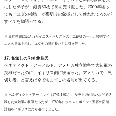
にした弟子が、銀貨30枚で師を売り渡した。2000年経っ
ても「ユダの接吻」が裏切りの象徴として使われてるのが
すべてを物語ってる。
※ 新約聖書に記されたイエス・キリストの十二使徒の一人。接吻でイ
エスの身元を示し、ユダヤの祭司長たちに引き渡した。
17. 名無しのReddit住民
ベネディクト・アーノルド。アメリカ独立戦争で大陸軍の
英雄だったのに、イギリス側に寝返った。アメリカで「裏
切り者」と言えば今でもまずこの名前が出てくる。
※ ベネディクト・アーノルド（1741-1801）。サラトガの戦いなどで活
躍した大陸軍の将軍だったが、1780年にウェストポイント要塞の防衛
計画をイギリスに売り渡そうとした。