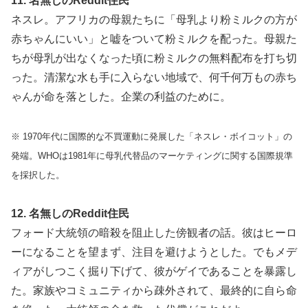
11. 名無しのReddit住民
ネスレ。アフリカの母親たちに「母乳より粉ミルクの方が
赤ちゃんにいい」と嘘をついて粉ミルクを配った。母親た
ちが母乳が出なくなった頃に粉ミルクの無料配布を打ち切
った。清潔な水も手に入らない地域で、何千何万もの赤ち
ゃんが命を落とした。企業の利益のために。
※ 1970年代に国際的な不買運動に発展した「ネスレ・ボイコット」の
発端。WHOは1981年に母乳代替品のマーケティングに関する国際規準
を採択した。
12. 名無しのReddit住民
フォード大統領の暗殺を阻止した傍観者の話。彼はヒーロ
ーになることを望まず、注目を避けようとした。でもメデ
ィアがしつこく掘り下げて、彼がゲイであることを暴露し
た。家族やコミュニティから疎外されて、最終的に自ら命