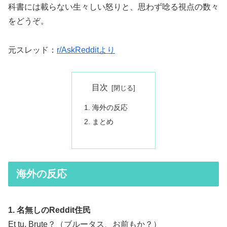
科書には載らない生々しい怒りと、思わず唸る視点の数々
をどうぞ。
元スレッド：
r/AskRedditより
目次
海外の反応
まとめ
海外の反応
1. 名無しのReddit住民
Et tu, Brute？（ブルータス、お前もか？）