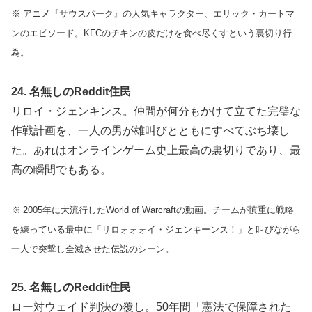
※ アニメ『サウスパーク』の人気キャラクター、エリック・カートマ
ンのエピソード。KFCのチキンの皮だけを食べ尽くすという裏切り行
為。
24. 名無しのReddit住民
リロイ・ジェンキンス。仲間が何分もかけて立てた完璧な
作戦計画を、一人の男が雄叫びとともにすべてぶち壊し
た。あれはオンラインゲーム史上最高の裏切りであり、最
高の瞬間でもある。
※ 2005年に大流行したWorld of Warcraftの動画。チームが慎重に戦略
を練っている最中に「リロォォォイ・ジェンキーンス！」と叫びながら
一人で突撃し全滅させた伝説のシーン。
25. 名無しのReddit住民
ロー対ウェイド判決の覆し。50年間「憲法で保障された