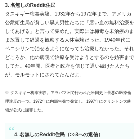
3. 名無しのReddit住民
タスキギー梅毒実験。1932年から1972年まで、アメリカ
公衆衛生局が貧しい黒人男性たちに「悪い血の無料治療を
してあげる」と言って集めた。実際には梅毒を未治療のま
ま放置して経過を観察する人体実験だった。1940年代に
ペニシリンで治せるようになっても治療しなかった。それ
どころか、他の病院で治療を受けようとするのを妨害まで
してた。40年間、医者と政府を信じて通い続けた人たち
が、モルモットにされてたんだよ。
※ タスキギー梅毒実験。アラバマ州で行われた米国史上最悪の医療倫
理違反の一つ。1972年に内部告発で発覚し、1997年にクリントン大統
領が公式に謝罪した。
4. 名無しのReddit住民（>>3への返信）