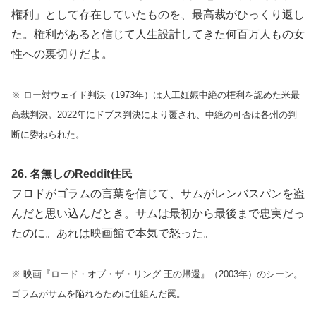
権利」として存在していたものを、最高裁がひっくり返し
た。権利があると信じて人生設計してきた何百万人もの女
性への裏切りだよ。
※ ロー対ウェイド判決（1973年）は人工妊娠中絶の権利を認めた米最
高裁判決。2022年にドブス判決により覆され、中絶の可否は各州の判
断に委ねられた。
26. 名無しのReddit住民
フロドがゴラムの言葉を信じて、サムがレンバスパンを盗
んだと思い込んだとき。サムは最初から最後まで忠実だっ
たのに。あれは映画館で本気で怒った。
※ 映画『ロード・オブ・ザ・リング 王の帰還』（2003年）のシーン。
ゴラムがサムを陥れるために仕組んだ罠。