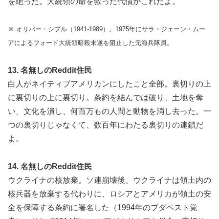
を絶った。大統領の命を救った代償がこれだよ。
※ オリバー・シプル（1941-1989）。1975年にサラ・ジェーン・ムー
アによるフォード大統領暗殺未遂を阻止した元海兵隊員。
13. 名無しのReddit住民
白人がネイティブアメリカンにしたこと全部。裏切りの上
に裏切りの上に裏切り。条約を結んでは破り、土地を奪
い、文化を潰し、何百万もの人間と動物を消し去った。一
つの裏切りじゃなくて、数百年にわたる裏切りの連鎖だ
よ。
14. 名無しのReddit住民
ウクライナの核放棄。ソ連崩壊後、ウクライナは領土内の
核兵器を放棄する代わりに、ロシアとアメリカが領土の安
全を保障する条約に署名した（1994年のブダペスト覚