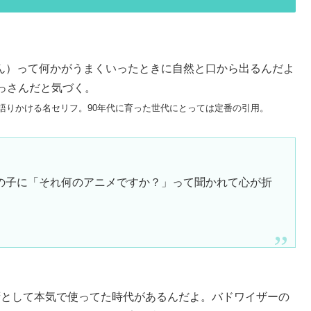
よくやった、ブタさん）って何かがうまくいったときに自然と口から出るんだよ
っさんだと気づく。
に語りかける名セリフ。90年代に育った世代にとっては定番の引用。
の子に「それ何のアニメですか？」って聞かれて心が折
の電話の挨拶として本気で使ってた時代があるんだよ。バドワイザーの