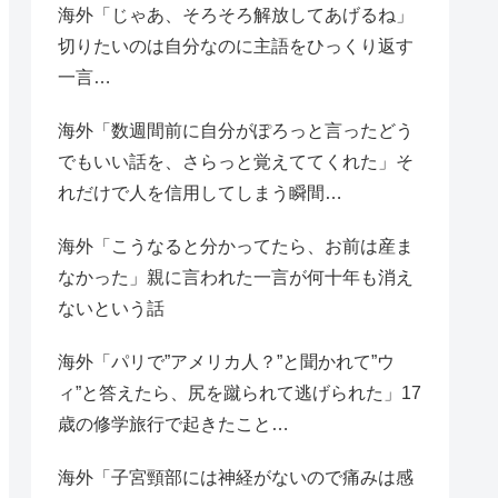
海外「じゃあ、そろそろ解放してあげるね」
切りたいのは自分なのに主語をひっくり返す
一言…
海外「数週間前に自分がぽろっと言ったどう
でもいい話を、さらっと覚えててくれた」そ
れだけで人を信用してしまう瞬間…
海外「こうなると分かってたら、お前は産ま
なかった」親に言われた一言が何十年も消え
ないという話
海外「パリで”アメリカ人？”と聞かれて”ウ
ィ”と答えたら、尻を蹴られて逃げられた」17
歳の修学旅行で起きたこと…
海外「子宮頸部には神経がないので痛みは感