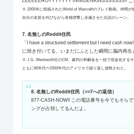
LEEEEEROYYYYYYY mmmJENKINSSSS
※ 2005年に投稿されたWorld of Warcraftのプレイ
自分の名前を叫びながら単独突撃し全滅させた伝説のシーン。
7. 名無しのReddit住民
「I have a structured settlement but I
に焼き付いてる。いまだにふとした瞬間に脳内再生
※ J.G. Wentworth社のCM。裁判の和解金を一括で現金化するサービス
ともに90年代〜2000年代のアメリカで繰り返し放映された。
8. 名無しのReddit住民（>>7への返信）
877-CASH-NOW!! この電話番号を今でも
ングが占領してるんだよ。