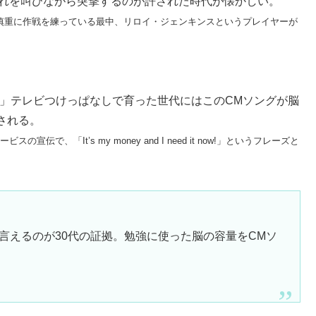
SSS!! これを叫びながら突撃するのが許された時代が懐かしい。
動画。仲間が慎重に作戦を練っている最中、リロイ・ジェンキンスというプレイヤーが
 need cash now!」テレビつけっぱなしで育った世代にはこのCMソングが脳
される。
の宣伝で、「It’s my money and I need it now!」というフレーズと
そらで言えるのが30代の証拠。勉強に使った脳の容量をCMソ