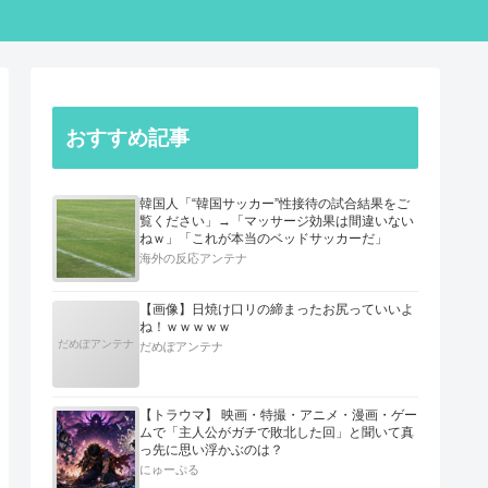
おすすめ記事
韓国人「“韓国サッカー”性接待の試合結果をご
覧ください」→「マッサージ効果は間違いない
ねｗ」「これが本当のベッドサッカーだ」
海外の反応アンテナ
【画像】日焼け口リの締まったお尻っていいよ
ね！ｗｗｗｗｗ
だめぽアンテナ
だめぽアンテナ
【トラウマ】 映画・特撮・アニメ・漫画・ゲー
ムで「主人公がガチで敗北した回」と聞いて真
っ先に思い浮かぶのは？
にゅーぷる