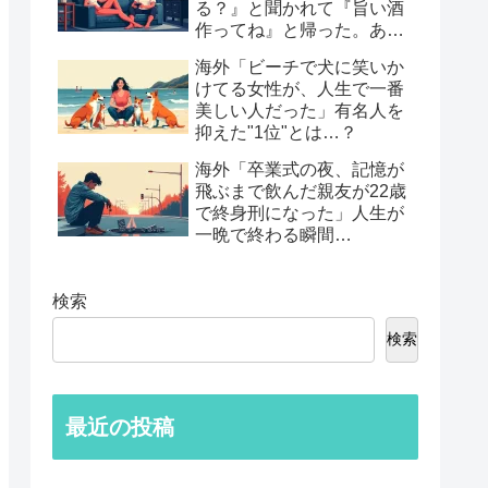
る？』と聞かれて『旨い酒
作ってね』と帰った。あれ
から30年考えてる」鈍すぎ
海外「ビーチで犬に笑いか
る男たちの後悔談…
けてる女性が、人生で一番
美しい人だった」有名人を
抑えた"1位"とは…？
海外「卒業式の夜、記憶が
飛ぶまで飲んだ親友が22歳
で終身刑になった」人生が
一晩で終わる瞬間…
検索
検索
最近の投稿