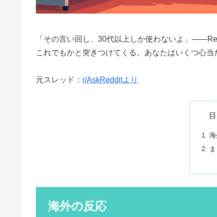
「その言い回し、30代以上しか使わないよ」——Re
これでもかと突きつけてくる。あなたはいくつ心当
元スレッド：
r/AskRedditより
目
海
ま
海外の反応