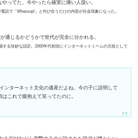
んなやってた。今やったら確実に痛い人扱い。
が電話で「Whassup!」と叫び合うだけの内容が社会現象になった。
」——このフレーズが通じるかどうかで世代が完全に分かれる。
登場する珍妙な誤訳。2000年代初頭にインターネットミームの元祖として
」とか、初期インターネット文化の遺産だよね。今の子に説明して
頃はこれで腹抱えて笑ってたのに。