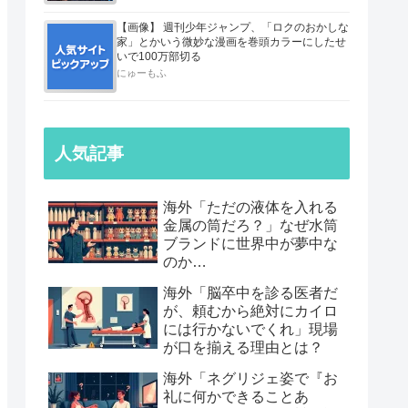
【画像】 週刊少年ジャンプ、「ロクのおかしな
家」とかいう微妙な漫画を巻頭カラーにしたせ
いで100万部切る
にゅーもふ
人気記事
海外「ただの液体を入れる
金属の筒だろ？」なぜ水筒
ブランドに世界中が夢中な
のか…
海外「脳卒中を診る医者だ
が、頼むから絶対にカイロ
には行かないでくれ」現場
が口を揃える理由とは？
海外「ネグリジェ姿で『お
礼に何かできることあ