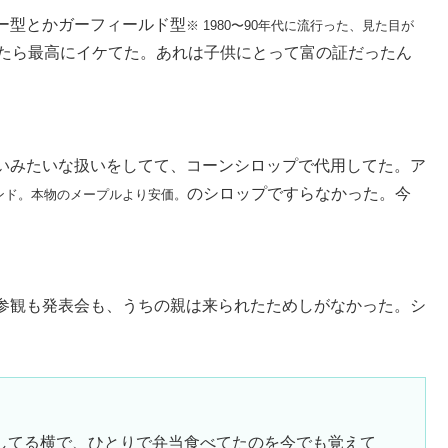
ー型とかガーフィールド型
※ 1980〜90年代に流行った、見た目が
たら最高にイケてた。あれは子供にとって富の証だったん
いみたいな扱いをしてて、コーンシロップで代用してた。ア
のシロップですらなかった。今
ンド。本物のメープルより安価。
参観も発表会も、うちの親は来られたためしがなかった。シ
してる横で、ひとりで弁当食べてたのを今でも覚えて