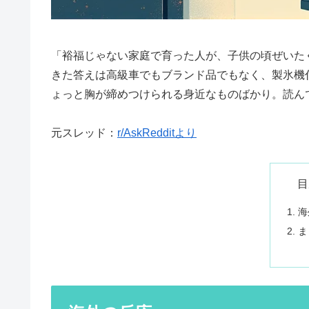
「裕福じゃない家庭で育った人が、子供の頃ぜいた
きた答えは高級車でもブランド品でもなく、製氷機
ょっと胸が締めつけられる身近なものばかり。読ん
元スレッド：
r/AskRedditより
目
海
ま