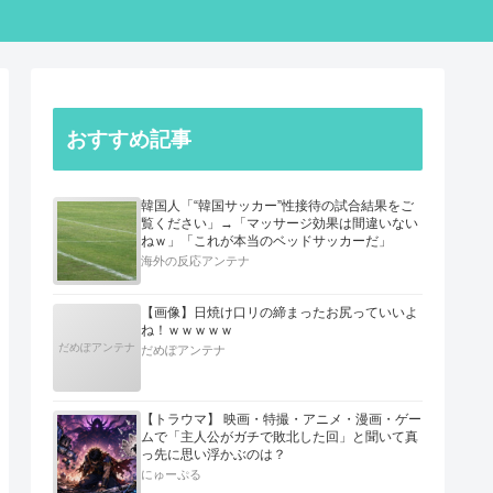
おすすめ記事
韓国人「“韓国サッカー”性接待の試合結果をご
覧ください」→「マッサージ効果は間違いない
ねｗ」「これが本当のベッドサッカーだ」
海外の反応アンテナ
【画像】日焼け口リの締まったお尻っていいよ
ね！ｗｗｗｗｗ
だめぽアンテナ
だめぽアンテナ
【トラウマ】 映画・特撮・アニメ・漫画・ゲー
ムで「主人公がガチで敗北した回」と聞いて真
っ先に思い浮かぶのは？
にゅーぷる