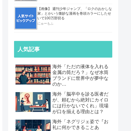
【画像】 週刊少年ジャンプ、「ロクのおかしな
家」とかいう微妙な漫画を巻頭カラーにしたせ
いで100万部切る
にゅーもふ
人気記事
海外「ただの液体を入れる
金属の筒だろ？」なぜ水筒
ブランドに世界中が夢中な
のか…
海外「脳卒中を診る医者だ
が、頼むから絶対にカイロ
には行かないでくれ」現場
が口を揃える理由とは？
海外「ネグリジェ姿で『お
礼に何かできることあ