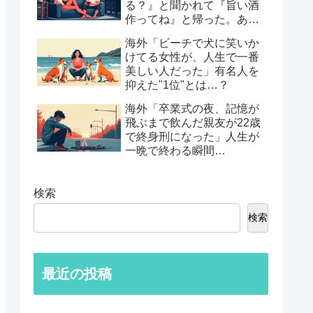
る？』と聞かれて『旨い酒
作ってね』と帰った。あれ
から30年考えてる」鈍すぎ
海外「ビーチで犬に笑いか
る男たちの後悔談…
けてる女性が、人生で一番
美しい人だった」有名人を
抑えた"1位"とは…？
海外「卒業式の夜、記憶が
飛ぶまで飲んだ親友が22歳
で終身刑になった」人生が
一晩で終わる瞬間…
検索
検索
最近の投稿