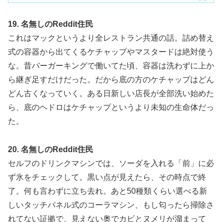
19. 名無しのReddit住民
これはマックというより全レストラン共通の話。詰め替え
式の容器から出てくるケチャップやマスタードは絶対使う
な。昔バーガーキングで働いてた頃、容器は洗わずに上か
ら継ぎ足すだけだった。だから底の方のケチャップはどん
どん古くなっていく。ある日新しい店長が全部洗い始めた
ら、底のヘドロはケチャップというより未知の生命体だっ
た。
20. 名無しのReddit住民
セルフのドリンクマシンでは、ソーダを入れる「前」に必
ず氷をチェックして。黒い点が見えたら、その時点で終
了。何も言わずに立ち去れ。あと50種類くらい選べる新
しいタッチパネル式のコーラマシン、もし匂ったら掃除さ
れてない証拠で、見えない奥でカビとヌメリが溜まって