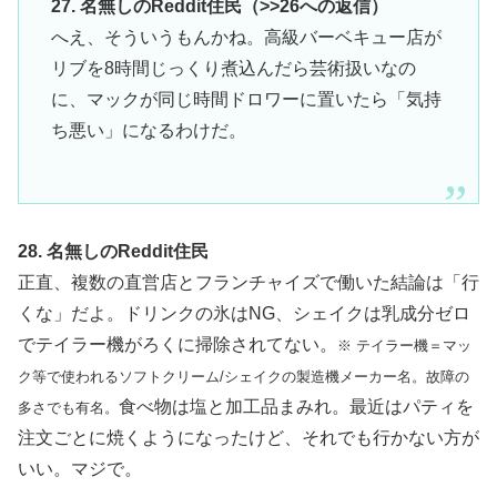
27. 名無しのReddit住民（>>26への返信）
へえ、そういうもんかね。高級バーベキュー店が
リブを8時間じっくり煮込んだら芸術扱いなの
に、マックが同じ時間ドロワーに置いたら「気持
ち悪い」になるわけだ。
28. 名無しのReddit住民
正直、複数の直営店とフランチャイズで働いた結論は「行
くな」だよ。ドリンクの氷はNG、シェイクは乳成分ゼロ
でテイラー機がろくに掃除されてない。
※ テイラー機＝マッ
ク等で使われるソフトクリーム/シェイクの製造機メーカー名。故障の
食べ物は塩と加工品まみれ。最近はパティを
多さでも有名。
注文ごとに焼くようになったけど、それでも行かない方が
いい。マジで。