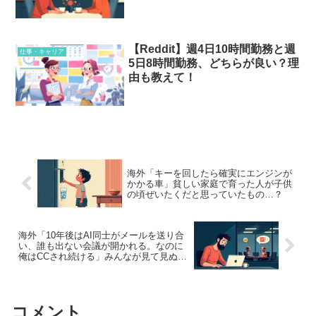
【Reddit】週4日10時間勤務と週
仕事・キャリア
5日8時間勤務、どちらが良い？理
由も教えて！
海外「キーを回したら確実にエンジンが
かかる車」貧しい家庭で育った人が子供
の頃ぜいたくだと思っていたもの…？
海外「10年後はAI同士がメールを送り合
い、誰も出ない会議が開かれる。なのに
俺はCCされ続ける」みんなが見て見ぬふ
りしてる未来とは…？
コメント