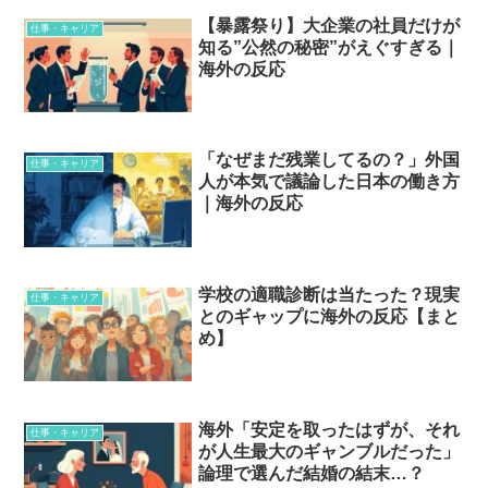
【暴露祭り】大企業の社員だけが
仕事・キャリア
知る”公然の秘密”がえぐすぎる｜
海外の反応
「なぜまだ残業してるの？」外国
仕事・キャリア
人が本気で議論した日本の働き方
｜海外の反応
学校の適職診断は当たった？現実
仕事・キャリア
とのギャップに海外の反応【まと
め】
海外「安定を取ったはずが、それ
仕事・キャリア
が人生最大のギャンブルだった」
論理で選んだ結婚の結末…？