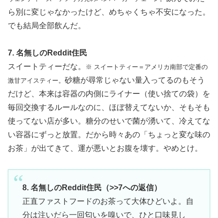
ら別に変じゃなかったけど、めちゃくちゃ不安になった。
でも結局全部飲んだ。
7. 名無しのReddit住民
スイートティーだな。
※ スイートティー＝アメリカ南部で定番の
砂糖が尋常じゃない量入ってるのもそう
激甘アイスティー。
だけど、本来は容器の内側にライナー（使い捨ての袋）を
毎回交換するルールなのに、ほぼ替えてないか、そもそも
使ってない店が多い。糖分のせいで菌が湧いて、冷えてな
い容器にずっと放置。だから時々あの「ちょっと変な味の
お茶」が出てきて、運が悪いとお腹を壊す。やめとけ。
8. 名無しのReddit住民（>>7への返信）
正直ファストフードのお茶って大体ひどいよ。自
分は注いだら一回匂いを嗅いで、ひと口味見し