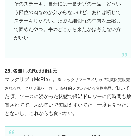
そのステーキ、自分には一番ナゾの一品。どうい
う部位の肉なのか分からないけど、あれは断じて
ステーキじゃない。たぶん細切れの牛肉を圧縮し
て固めたやつ。牛のどこから来たかは考えない方
がいい。
26. 名無しのReddit住民
マックリブ（McRib）。
※ マックリブ＝アメリカで期間限定販売
働いて
されるポークリブ風バーガー。熱狂的ファンがいる名物商品。
た頃、ソースに浸かった状態で保温ドロワーに何時間も放
置されてて、あの匂いで毎回えずいてた。一度も食べたこ
とないし、これからも食べない。