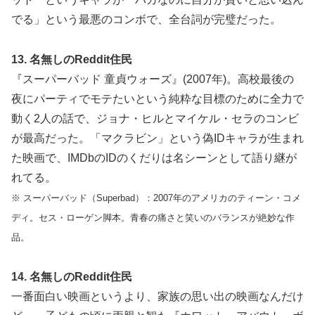
でる」という最悪のコンボで、全台詞が完璧だった。
13. 名無しのReddit住民
『スーパーバッド 童貞ウォーズ』(2007年)。高校最後の
夜にパーティでモテたいという純粋な目標のために全力で
動く2人の話で、ジョナ・ヒルとマイケル・セラのコンビ
が最高だった。「マクラビン」という偽IDキャラが生まれ
た映画で、IMDbのIDのくだりは名シーンとして語り継が
れてる。
※ スーパーバッド（Superbad）：2007年のアメリカのティーン・コメ
ディ。セス・ローゲン脚本。青春の痛さと笑いのバランスが絶妙な作
品。
14. 名無しのReddit住民
一番面白い映画というより、家族の思い出の映画なんだけ