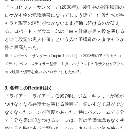
『トロピック・サンダー』(2008年)。製作中の戦争映画の
ロケが本物の危険地帯になってしまう話で、俳優たちがキ
ャラと現実の区別がつかないまま行動し続けるのが笑え
る。ロバート・ダウニーJr.の「白人俳優が黒人役を演じる
という設定の黒人俳優」という入れ子構造のメタキャラが
特に最高だった。
※ トロピック・サンダー（Tropic Thunder）：2008年のアメリカのコ
メディ。ベン・スティラー監督・主演。ハリウッドの俳優文化やアクシ
ョン映画の慣習を全力でパロディにした作品。
9. 名無しのReddit住民
『ライアー・ライアー』(1997年)。ジム・キャリーが嘘が
つけなくなる弁護士を演じる映画で、笑いすぎて息ができ
なくなったシーンが何度かあった。特にバスルームで自分
で自分を床に叩きつけるシーンは、何の予備知識もなく初
めて見た時に本当に驚いた。ジム・キャリーの体を使った