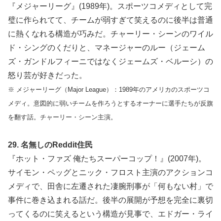
『メジャーリーグ』(1989年)。スポーツコメディとして完
璧に作られてて、チームが弱すぎて笑えるのに後半は普通
に熱くなれる構造が巧みだ。チャーリー・シーンのワイル
ド・シングのくだりと、マネージャーのルー（ジェーム
ズ・ガンドルフィーニではなくジェームズ・ベルーシ）の
怒り芸が好きだった。
※ メジャーリーグ（Major League）：1989年のアメリカのスポーツコ
メディ。意図的に弱いチームを作ろうとするオーナーに選手たちが反旗
を翻す話。チャーリー・シーン主演。
29. 名無しのReddit住民
『ホット・ファズ 俺たちスーパーコップ！』(2007年)。
サイモン・ペッグとニック・フロスト主演のアクションコ
メディで、田舎に左遷された凄腕刑事が「何もない村」で
事件に巻き込まれる話だ。後半の展開が予想を完全に裏切
ってくるのに笑えるという構造が見事で、エドガー・ライ