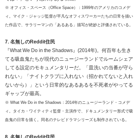
※ オフィス・スペース（Office Space）：1999年のアメリカのコメデ
ィ。マイク・ジャッジ監督が平凡なオフィスワーカーたちの日常を描い
た作品で、サラリーマンの「あるある」描写が絶妙と評価されている。
7. 名無しのReddit住民
『What We Do in the Shadows』(2014年)。何百年も生き
てる吸血鬼たちが現代のニュージーランドでルームシェア
してる設定のモキュメンタリーだ。「皿洗いの当番が守ら
れない」「ナイトクラブに入れない（招かれてないと入れ
ないから）」という日常的なあるあるを不死者がやってる
ギャップが最高。
※ What We Do in the Shadows：2014年のニュージーランド・コメデ
ィ。タイカ・ワイティティ監督・主演作で、ドキュメンタリー形式で吸
血鬼の日常を描く。同名のテレビドラマシリーズも制作されている。
8. 名無しのReddit住民