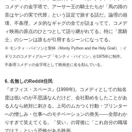
コメディの金字塔で、アーサー王の騎士たちが「馬の蹄の
音はヤシの実で代替」という設定で旅する話だ。論理の崩
壊、不条理、メタ的なギャグの全てが詰まってて、コメデ
ィ映画の原点のひとつとして語り継がれてる。特に「黒騎
士」のシーンは誰もが引用するシーンになってる。
※ モンティ・パイソンと聖杯（Monty Python and the Holy Grail）：イ
ギリスのコメディグループ「モンティ・パイソン」が1975年に制作。
不条理コメディの金字塔として映画史に名を刻んでいる。
6. 名無しのReddit住民
『オフィス・スペース』(1999年)。コメディとしての知名
度は低いのが不思議なんだけど、会社勤めをしたことがあ
る人なら絶対に刺さる。上司のムカつく行動・プリンター
への憎しみ・仕事へのモチベーションの喪失——全部わか
りすぎて笑えてくる。「笑い」の背後に「これ自分の職場
では？」という恐怖がある映画。