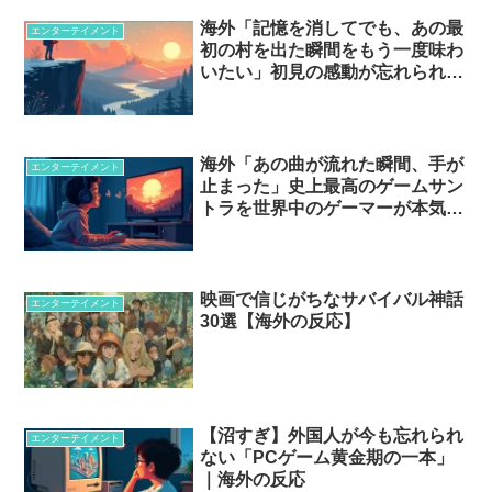
海外「記憶を消してでも、あの最
エンターテイメント
初の村を出た瞬間をもう一度味わ
いたい」初見の感動が忘れられな
いゲームたち
海外「あの曲が流れた瞬間、手が
エンターテイメント
止まった」史上最高のゲームサン
トラを世界中のゲーマーが本気で
語った…
映画で信じがちなサバイバル神話
エンターテイメント
30選【海外の反応】
【沼すぎ】外国人が今も忘れられ
エンターテイメント
ない「PCゲーム黄金期の一本」
｜海外の反応