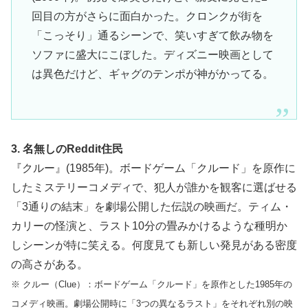
回目の方がさらに面白かった。クロンクが街を
「こっそり」通るシーンで、笑いすぎて飲み物を
ソファに盛大にこぼした。ディズニー映画として
は異色だけど、ギャグのテンポが神がかってる。
3. 名無しのReddit住民
『クルー』(1985年)。ボードゲーム「クルード」を原作に
したミステリーコメディで、犯人が誰かを観客に選ばせる
「3通りの結末」を劇場公開した伝説の映画だ。ティム・
カリーの怪演と、ラスト10分の畳みかけるような種明か
しシーンが特に笑える。何度見ても新しい発見がある密度
の高さがある。
※ クルー（Clue）：ボードゲーム「クルード」を原作とした1985年の
コメディ映画。劇場公開時に「3つの異なるラスト」をそれぞれ別の映