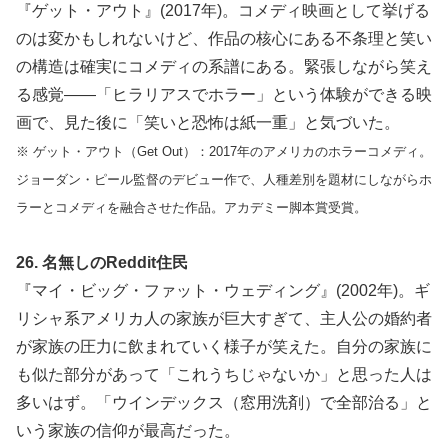
『ゲット・アウト』(2017年)。コメディ映画として挙げる
のは変かもしれないけど、作品の核心にある不条理と笑い
の構造は確実にコメディの系譜にある。緊張しながら笑え
る感覚——「ヒラリアスでホラー」という体験ができる映
画で、見た後に「笑いと恐怖は紙一重」と気づいた。
※ ゲット・アウト（Get Out）：2017年のアメリカのホラーコメディ。
ジョーダン・ピール監督のデビュー作で、人種差別を題材にしながらホ
ラーとコメディを融合させた作品。アカデミー脚本賞受賞。
26. 名無しのReddit住民
『マイ・ビッグ・ファット・ウェディング』(2002年)。ギ
リシャ系アメリカ人の家族が巨大すぎて、主人公の婚約者
が家族の圧力に飲まれていく様子が笑えた。自分の家族に
も似た部分があって「これうちじゃないか」と思った人は
多いはず。「ウインデックス（窓用洗剤）で全部治る」と
いう家族の信仰が最高だった。