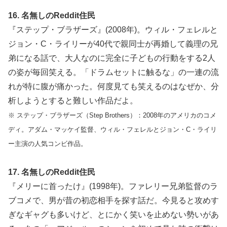
16. 名無しのReddit住民
『ステップ・ブラザーズ』(2008年)。ウィル・フェレルと
ジョン・C・ライリーが40代で親同士が再婚して義理の兄
弟になる話で、大人なのに完全に子どもの行動をする2人
の姿が毎回笑える。「ドラムセットに触るな」の一連の流
れが特に腹が痛かった。何度見ても笑えるのはなぜか、分
析しようとすると難しい作品だよ。
※ ステップ・ブラザーズ（Step Brothers）：2008年のアメリカのコメ
ディ。アダム・マッケイ監督、ウィル・フェレルとジョン・C・ライリ
ー主演の人気コンビ作品。
17. 名無しのReddit住民
『メリーに首ったけ』(1998年)。ファレリー兄弟監督のラ
ブコメで、男が昔の初恋相手を探す話だ。今見ると攻めす
ぎなギャグも多いけど、とにかく笑いを止めない勢いがあ