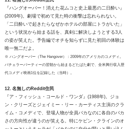
『ハングオーバー！消えた花ムコと史上最悪の二日酔い』
(2009年)。劇場で初めて見た時の衝撃は忘れられない。
「二日酔いで起きたらなぜかホテルの部屋にトラがいた」
という状況から始まる話を、真剣に解決しようとする3人
の姿が笑えた。予告編でオチを知らずに見た初回の体験は
唯一無二だよ。
※ ハングオーバー（The Hangover）：2009年のアメリカのコメディ。
バチェラーパーティーの翌朝から始まるどたばた劇で、全米興行収入歴
代コメディ映画1位を記録した（当時）。
12. 名無しのReddit住民
『ア・フィッシュ・コールド・ワンダ』(1988年)。ジョ
ン・クリーズとジェイミー・リー・カーティス主演のクラ
イム・コメディで、登場人物が全員バカなのに各自のバカ
さの方向性が違うのが笑える。特にケビン・クラインのオ
ットーというキャラが「バカなのに自分が賢いと思い込ん