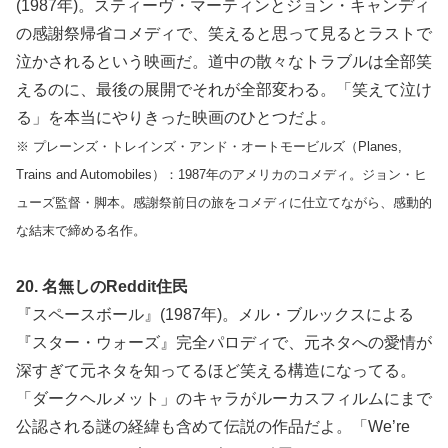
(1987年)。スティーヴ・マーティンとジョン・キャンディ
の感謝祭帰省コメディで、笑えると思って見るとラストで
泣かされるという映画だ。道中の散々なトラブルは全部笑
えるのに、最後の展開でそれが全部変わる。「笑えて泣け
る」を本当にやりきった映画のひとつだよ。
※ プレーンズ・トレインズ・アンド・オートモービルズ（Planes,
Trains and Automobiles）：1987年のアメリカのコメディ。ジョン・ヒ
ューズ監督・脚本。感謝祭前日の旅をコメディに仕立てながら、感動的
な結末で締める名作。
20. 名無しのReddit住民
『スペースボール』(1987年)。メル・ブルックスによる
『スター・ウォーズ』完全パロディで、元ネタへの愛情が
深すぎて元ネタを知ってるほど笑える構造になってる。
「ダークヘルメット」のキャラがルーカスフィルムにまで
公認される謎の経緯も含めて伝説の作品だよ。「We’re