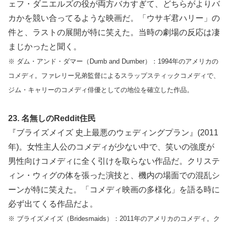
ェフ・ダニエルズの役が両方バカすぎて、どちらがよりバ
カかを競い合ってるような映画だ。「ウサギ君ハリー」の
件と、ラストの展開が特に笑えた。当時の劇場の反応は凄
まじかったと聞く。
※ ダム・アンド・ダマー（Dumb and Dumber）：1994年のアメリカの
コメディ。ファレリー兄弟監督によるスラップスティックコメディで、
ジム・キャリーのコメディ俳優としての地位を確立した作品。
23. 名無しのReddit住民
『ブライズメイズ 史上最悪のウェディングプラン』(2011
年)。女性主人公のコメディが少ない中で、笑いの強度が
男性向けコメディに全く引けを取らない作品だ。クリステ
ィン・ウィグの体を張った演技と、機内の場面での混乱シ
ーンが特に笑えた。「コメディ映画の多様化」を語る時に
必ず出てくる作品だよ。
※ ブライズメイズ（Bridesmaids）：2011年のアメリカのコメディ。ク