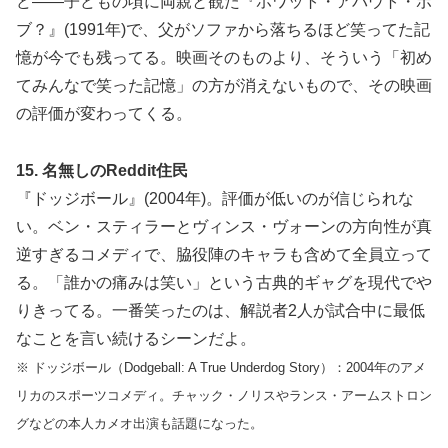
ど——子どもの頃に両親と観た『ホワット・アバウト・ボ
ブ？』(1991年)で、父がソファから落ちるほど笑ってた記
憶が今でも残ってる。映画そのものより、そういう「初め
てみんなで笑った記憶」の方が消えないもので、その映画
の評価が変わってくる。
15. 名無しのReddit住民
『ドッジボール』(2004年)。評価が低いのが信じられな
い。ベン・スティラーとヴィンス・ヴォーンの方向性が真
逆すぎるコメディで、脇役陣のキャラも含めて全員立って
る。「誰かの痛みは笑い」という古典的ギャグを現代でや
りきってる。一番笑ったのは、解説者2人が試合中に最低
なことを言い続けるシーンだよ。
※ ドッジボール（Dodgeball: A True Underdog Story）：2004年のアメ
リカのスポーツコメディ。チャック・ノリスやランス・アームストロン
グなどの本人カメオ出演も話題になった。