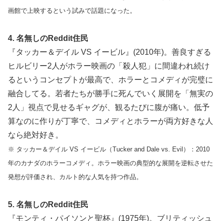
画館で上映するという試みで話題になった。
4. 名無しのReddit住民
『タッカー＆デイル VS イービル』(2010年)。善良すぎる
ヒルビリー2人がホラー映画の「殺人犯」に間違われ続け
るというコンセプトが最高で、ホラーとコメディが完璧に
融合してる。若者たちが勝手に死んでいく展開を「無実の
2人」視点で見せるギャグが、観るたびに腹が痛い。低予
算なのに作りが丁寧で、コメディとホラーが両方好きな人
なら絶対好き。
※ タッカー＆デイル VS イービル（Tucker and Dale vs. Evil）：2010
年のカナダのホラーコメディ。ホラー映画の典型的な展開を逆転させた
発想が評価され、カルト的な人気を持つ作品。
5. 名無しのReddit住民
『モンティ・パイソンと聖杯』(1975年)。ブリティッシュ