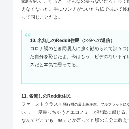
。ずっと「そんなの要らないだろ」って
家庭も多い。
えなくなった。手にウンチがついたら紙で拭いて終
って同じことだよ。
10. 名無しのReddit住民（>>9への返信）
コロナ禍のとき同居人に強く勧められて渋々つ
た自分を恥じたよ。今はもう、ビデのないトイ
スだと本気で思ってる。
11. 名無しのReddit住民
ファーストクラス
※ 飛行機の最上級座席。フルフラットに
。一度乗っちゃうとエコノミーが地獄に感じる
い。
なんてどこでも一緒」とか言ってた頃の自分に教え