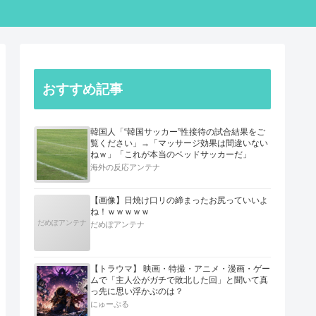
おすすめ記事
韓国人「“韓国サッカー”性接待の試合結果をご
覧ください」→「マッサージ効果は間違いない
ねｗ」「これが本当のベッドサッカーだ」
海外の反応アンテナ
【画像】日焼け口リの締まったお尻っていいよ
ね！ｗｗｗｗｗ
だめぽアンテナ
だめぽアンテナ
【トラウマ】 映画・特撮・アニメ・漫画・ゲー
ムで「主人公がガチで敗北した回」と聞いて真
っ先に思い浮かぶのは？
にゅーぷる