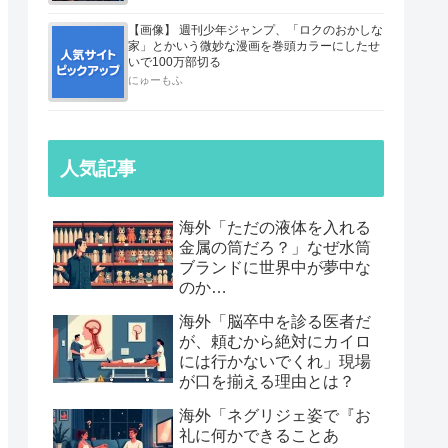
【画像】 週刊少年ジャンプ、「ロクのおかしな
家」とかいう微妙な漫画を巻頭カラーにしたせ
いで100万部切る
にゅーもふ
人気記事
海外「ただの液体を入れる
金属の筒だろ？」なぜ水筒
ブランドに世界中が夢中な
のか…
海外「脳卒中を診る医者だ
が、頼むから絶対にカイロ
には行かないでくれ」現場
が口を揃える理由とは？
海外「ネグリジェ姿で『お
礼に何かできることあ