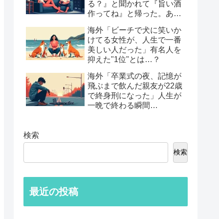
る？』と聞かれて『旨い酒
作ってね』と帰った。あれ
から30年考えてる」鈍すぎ
海外「ビーチで犬に笑いか
る男たちの後悔談…
けてる女性が、人生で一番
美しい人だった」有名人を
抑えた"1位"とは…？
海外「卒業式の夜、記憶が
飛ぶまで飲んだ親友が22歳
で終身刑になった」人生が
一晩で終わる瞬間…
検索
検索
最近の投稿