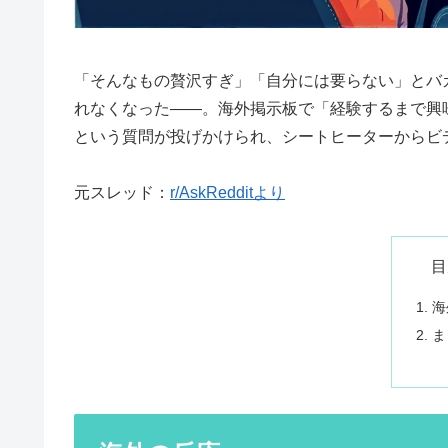
「そんなもの贅沢すぎ」「自分には要らない」とバ
れなくなった——。海外掲示板で「経験するまで興
という質問が投げかけられ、シートヒーターからビ
元スレッド：
r/AskRedditより
目
海
ま