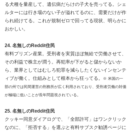
る犬種を量産して、遺伝病だらけの子犬を売ってる。シェ
ルターには行き場のない子が溢れてるのに、需要だけが作
られ続けてる。これが規制ゼロで回ってる現状、明らかに
おかしい。
24. 名無しのReddit住民
有料プリズン産業。受刑者を実質ほぼ無給で労働させて、
その利益で株主が潤う。再犯率が下がると儲からないか
ら、業界としてはむしろ犯罪を減らしたくないインセンテ
ィブが働く。仕組みとして根本から狂ってる。
※ 米国の一
部の州では民間運営の刑務所が広く利用されており、受刑者労働の対価
が極端に低いことが長年問題視されている。
25. 名無しのReddit住民
クッキー同意ダイアログで、「全部許可」はワンクリック
なのに、「拒否する」を選ぶと有料サブスク勧誘ページに