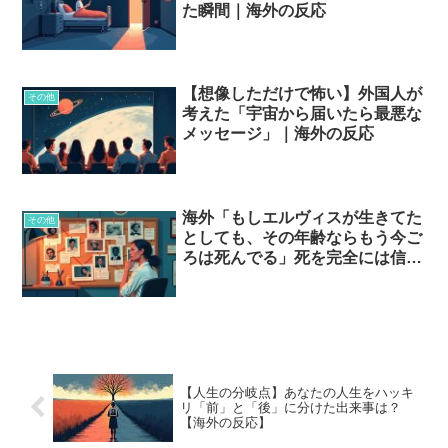
た瞬間｜海外の反応
【想像しただけで怖い】外国人が
その他
考えた「宇宙から届いたら最悪な
メッセージ」｜海外の反応
海外「もしエルヴィスが生きてた
その他
としても、その年齢ならもう今ご
ろは死んでる」死を完全には信じ
きれない有名人とは…？
【人生の分岐点】あなたの人生をハッキ
リ「前」と「後」に分けた出来事は？
【海外の反応】