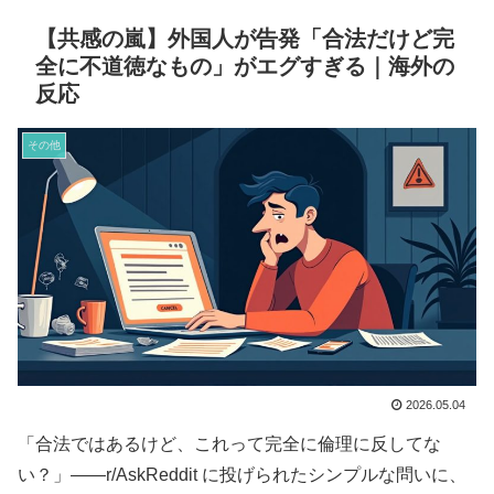
【共感の嵐】外国人が告発「合法だけど完
全に不道徳なもの」がエグすぎる｜海外の
反応
その他
2026.05.04
「合法ではあるけど、これって完全に倫理に反してな
い？」――r/AskReddit に投げられたシンプルな問いに、