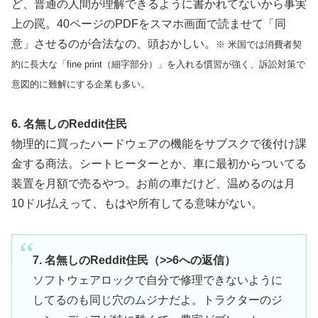
ど、普通の人間が理解できるように書かれてないから事実
上の罠。40ページのPDFをスマホ画面で読ませて「同
意」させるのが合法なの、頭おかしい。
※ 米国では消費者契
約に長大な「fine print（細字部分）」を入れる慣習が強く、訴訟対策で
意図的に難解にする企業も多い。
6. 名無しのReddit住民
物理的に買ったハードウェアの機能をサブスクで後付け課
金する商法。シートヒーターとか、車に最初からついてる
装置を月額で売るやつ。お前の車だけど、温めるのは月
10ドル払えって、もはや所有してる意味がない。
7. 名無しのReddit住民（>>6への返信）
ソフトウェアロックで自分で修理できないように
してるのも同じ穴のムジナだよ。トラクターのジ