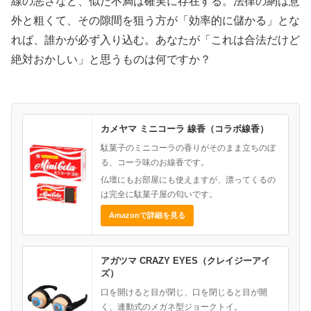
線の悪さなど、似た不満は確実に存在する。法律の網は意
外と粗くて、その隙間を狙う方が「効率的に儲かる」とな
れば、誰かが必ず入り込む。あなたが「これは合法だけど
絶対おかしい」と思うものは何ですか？
カメヤマ ミニコーラ 線香（コラボ線香）
駄菓子のミニコーラの香りがそのまま立ちのぼ
る、コーラ味のお線香です。
仏壇にもお部屋にも使えますが、漂ってくるの
は完全に駄菓子屋の匂いです。
Amazonで詳細を見る
アガツマ CRAZY EYES（クレイジーアイ
ズ）
口を開けると目が閉じ、口を閉じると目が開
く、連動式のメガネ型ジョークトイ。