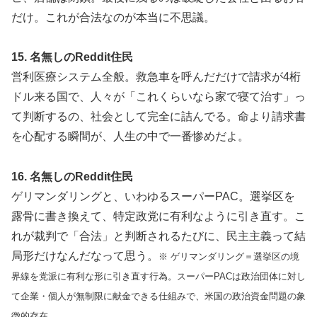
だけ。これが合法なのが本当に不思議。
15. 名無しのReddit住民
営利医療システム全般。救急車を呼んだだけで請求が4桁
ドル来る国で、人々が「これくらいなら家で寝て治す」っ
て判断するの、社会として完全に詰んでる。命より請求書
を心配する瞬間が、人生の中で一番惨めだよ。
16. 名無しのReddit住民
ゲリマンダリングと、いわゆるスーパーPAC。選挙区を
露骨に書き換えて、特定政党に有利なように引き直す。こ
れが裁判で「合法」と判断されるたびに、民主主義って結
局形だけなんだなって思う。
※ ゲリマンダリング＝選挙区の境
界線を党派に有利な形に引き直す行為。スーパーPACは政治団体に対し
て企業・個人が無制限に献金できる仕組みで、米国の政治資金問題の象
徴的存在。