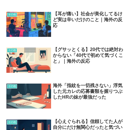
【耳が痛い】社会が美化してるけ
その他
ど実は辛いだけのこと｜海外の反
応
【グサッとくる】20代では絶対わ
その他
からない「40代で初めて気づくこ
と」｜海外の反応
海外「指紋を一切残さない」浮気
その他
した元カレの応募書類を握りつぶ
したHRの妹が最強だった
【心えぐられる】信頼してた人が
その他
自分にだけ無関心だったと気づい