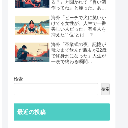
る？』と聞かれて『旨い酒
作ってね』と帰った。あれ
から30年考えてる」鈍すぎ
海外「ビーチで犬に笑いか
る男たちの後悔談…
けてる女性が、人生で一番
美しい人だった」有名人を
抑えた"1位"とは…？
海外「卒業式の夜、記憶が
飛ぶまで飲んだ親友が22歳
で終身刑になった」人生が
一晩で終わる瞬間…
検索
検索
最近の投稿