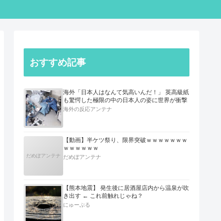
おすすめ記事
海外「日本人はなんて気高いんだ！」 英高級紙
も驚愕した極限の中の日本人の姿に世界が衝撃
海外の反応アンテナ
【動画】半ケツ祭り、限界突破ｗｗｗｗｗｗｗ
ｗｗｗｗｗｗ
だめぽアンテナ
だめぽアンテナ
【熊本地震】 発生後に居酒屋店内から温泉が吹
き出す ← これ前触れじゃね？
にゅーぷる