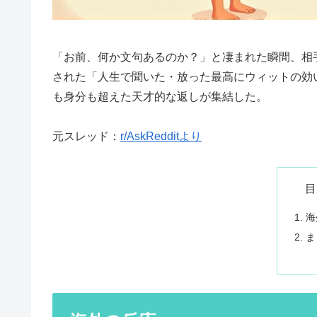
「お前、何か文句あるのか？」と凄まれた瞬間、相手
された「人生で聞いた・放った最高にウィットの効
も身分も超えた天才的な返しが集結した。
元スレッド：
r/AskRedditより
目
海
ま