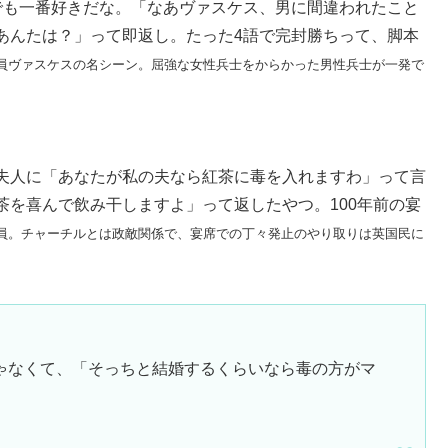
でも一番好きだな。「なあヴァスケス、男に間違われたこと
あんたは？」って即返し。たった4語で完封勝ちって、脚本
兵隊員ヴァスケスの名シーン。屈強な女性兵士をからかった男性兵士が一発で
夫人に「あなたが私の夫なら紅茶に毒を入れますわ」って言
茶を喜んで飲み干しますよ」って返したやつ。100年前の宴
議員。チャーチルとは政敵関係で、宴席での丁々発止のやり取りは英国民に
ゃなくて、「そっちと結婚するくらいなら毒の方がマ