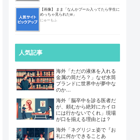
【画像】 まま「なんかプール入ってたら学生に
めっちゃ見られたw」
にゅーもふ
人気記事
海外「ただの液体を入れる
金属の筒だろ？」なぜ水筒
ブランドに世界中が夢中な
のか…
海外「脳卒中を診る医者だ
が、頼むから絶対にカイロ
には行かないでくれ」現場
が口を揃える理由とは？
海外「ネグリジェ姿で『お
礼に何かできることあ