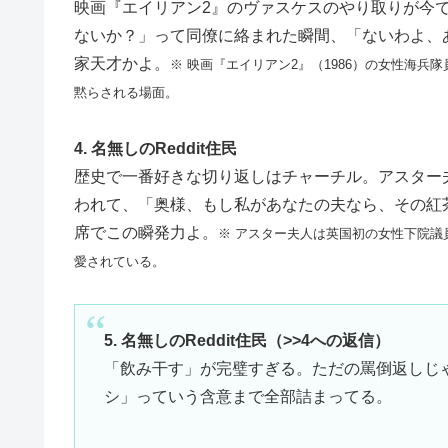
映画『エイリアン2』のヴァスケスのやり取りが今
ないか？」って同僚に絡まれた瞬間、「ないわよ、
家天才かよ。
※ 映画『エイリアン2』（1986）の女性海
黙らされる場面。
4. 名無しのReddit住民
歴史で一番好きな切り返しはチャーチル。アスター
われて、「奥様、もし私があなたの夫なら、その紅
席でこの瞬発力よ。
※ アスター夫人は英国初の女性下院
愛されている。
5. 名無しのReddit住民（>>4への返信）
「飲み干す」が完璧すぎる。ただの罵倒返しじ
シ」っていう含意まで全部詰まってる。