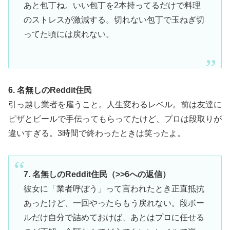
あと包丁ね。いい包丁を2本持ってるだけで料理
のストレスが激減する。切れない包丁で玉ねぎ切
ってた頃には戻れない。
6. 名無しのReddit住民
引っ越し業者を雇うこと。人生変わるレベル。前は友達に
ピザとビールで手伝ってもらってたけど、プロは段取りが
違いすぎる。3時間で終わったときは笑ったよ。
7. 名無しのReddit住民（>>6への返信）
彼女に「業者呼ぼう」って言われたとき正直抵抗
あったけど、一回やったらもう戻れない。段ボー
ルだけ自分で詰めておけば、あとはプロに任せる