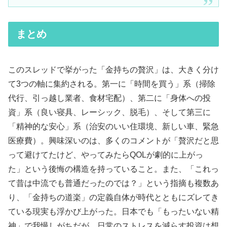
まとめ
このスレッドで挙がった「金持ちの贅沢」は、大きく分け
て3つの軸に集約される。第一に「時間を買う」系（掃除
代行、引っ越し業者、食材宅配）、第二に「身体への投
資」系（良い寝具、レーシック、脱毛）、そして第三に
「精神的な安心」系（治安のいい住環境、新しい車、緊急
医療費）。興味深いのは、多くのコメントが「贅沢だと思
って避けてたけど、やってみたらQOLが劇的に上がっ
た」という後悔の構造を持っていること。また、「これっ
て昔は中流でも普通だったのでは？」という指摘も複数あ
り、「金持ちの道楽」の定義自体が時代とともにズレてき
ている現実も浮かび上がった。日本でも「もったいない精
神」で我慢しがちだが、日常のストレスを減らす投資は想