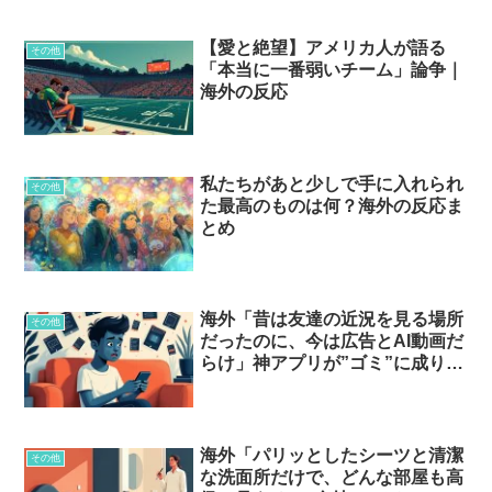
【愛と絶望】アメリカ人が語る
その他
「本当に一番弱いチーム」論争｜
海外の反応
私たちがあと少しで手に入れられ
その他
た最高のものは何？海外の反応ま
とめ
海外「昔は友達の近況を見る場所
その他
だったのに、今は広告とAI動画だ
らけ」神アプリが”ゴミ”に成り果
てた瞬間…
海外「パリッとしたシーツと清潔
その他
な洗面所だけで、どんな部屋も高