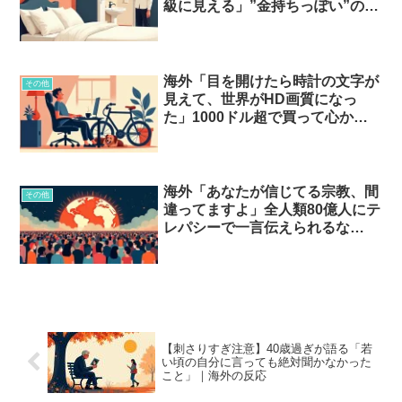
級に見える」”金持ちっぽい”の正
体は習慣だった…？
海外「目を開けたら時計の文字が
その他
見えて、世界がHD画質になっ
た」1000ドル超で買って心から
得したもの…？
海外「あなたが信じてる宗教、間
その他
違ってますよ」全人類80億人にテ
レパシーで一言伝えられるな
ら…？
【刺さりすぎ注意】40歳過ぎが語る「若
い頃の自分に言っても絶対聞かなかった
こと」｜海外の反応