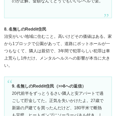
のが正解。金額なんてどうでもいいレベルで楽。
8. 名無しのReddit住民
治安がいい地域に住むこと。高いけどその価値はある。家
から1ブロックで公園があって、道路にポットホールが一
つもなくて、隣人は親切で、3年間で犯罪らしい犯罪は車
上荒らし1件だけ。メンタルヘルスへの影響が本当に大き
い。
9. 名無しのReddit住民（>>8への返信）
20代前半をずっとうるさい隣人と安アパートで過
ごして貯金してた。正気を失いかけたよ。27歳で
新築の戸建てを買ったんだけど、180平米で断熱
も完璧、ヒートポンプにソーラーパネル付き。し