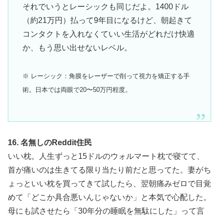
それでいうとレーシックも同じだよ。1400ドル
（約21万円）払って9年目になるけど、朝起きて
コンタクトを入れなくていい生活がどれだけ快適
か、もう思い出せないレベル。
※ レーシック：角膜をレーザーで削って視力を矯正する手
術。日本では両眼で20〜50万円程度。
16. 名無しのReddit住民
いい枕。人生ずっと15ドルのウォルマート枕で寝てて、
首が痛いのは生きてる限り当たり前だと思ってた。妻がち
ょっといい枕を買ってきて試したら、翌朝痛みゼロで目覚
めて「どこか具合悪いんじゃないか」と本気で心配した。
母にも試させたら「30年分の睡眠を無駄にした」って言