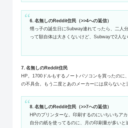
6. 名無しのReddit住民（>>4への返信）
甥っ子の誕生日にSubway連れてったら、二人
って額自体は大きくないけど、Subwayで2
7. 名無しのReddit住民
HP。1700ドルもするノートパソコンを買ったの
の不具合。もう二度とあのメーカーには戻らないと
8. 名無しのReddit住民（>>7への返信）
HPのプリンターな。印刷するのにいちいちア
自分の紙を使ってるのに、月の印刷量が多いと