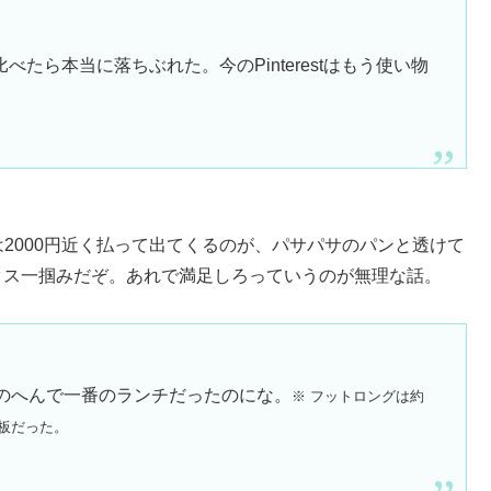
たら本当に落ちぶれた。今のPinterestはもう使い物
は2000円近く払って出てくるのが、パサパサのパンと透けて
タス一掴みだぞ。あれで満足しろっていうのが無理な話。
のへんで一番のランチだったのにな。
※ フットロングは約
看板だった。