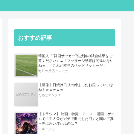
おすすめ記事
韓国人「“韓国サッカー”性接待の試合結果をご
覧ください」→「マッサージ効果は間違いない
ねｗ」「これが本当のベッドサッカーだ」
海外の反応アンテナ
【画像】日焼け口リの締まったお尻っていいよ
ね！ｗｗｗｗｗ
だめぽアンテナ
だめぽアンテナ
【トラウマ】 映画・特撮・アニメ・漫画・ゲー
ムで「主人公がガチで敗北した回」と聞いて真
っ先に思い浮かぶのは？
にゅーぷる