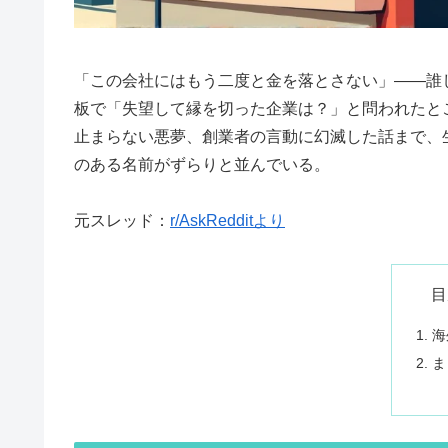
「この会社にはもう二度と金を落とさない」——誰
板で「失望して縁を切った企業は？」と問われたと
止まらない悪夢、創業者の言動に幻滅した話まで、
のある名前がずらりと並んでいる。
元スレッド：
r/AskRedditより
目
海
ま