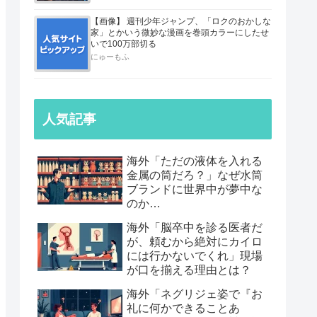
【画像】 週刊少年ジャンプ、「ロクのおかしな
家」とかいう微妙な漫画を巻頭カラーにしたせ
いで100万部切る
にゅーもふ
人気記事
海外「ただの液体を入れる
金属の筒だろ？」なぜ水筒
ブランドに世界中が夢中な
のか…
海外「脳卒中を診る医者だ
が、頼むから絶対にカイロ
には行かないでくれ」現場
が口を揃える理由とは？
海外「ネグリジェ姿で『お
礼に何かできることあ