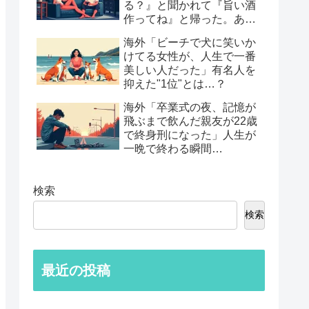
る？』と聞かれて『旨い酒
作ってね』と帰った。あれ
から30年考えてる」鈍すぎ
海外「ビーチで犬に笑いか
る男たちの後悔談…
けてる女性が、人生で一番
美しい人だった」有名人を
抑えた"1位"とは…？
海外「卒業式の夜、記憶が
飛ぶまで飲んだ親友が22歳
で終身刑になった」人生が
一晩で終わる瞬間…
検索
検索
最近の投稿