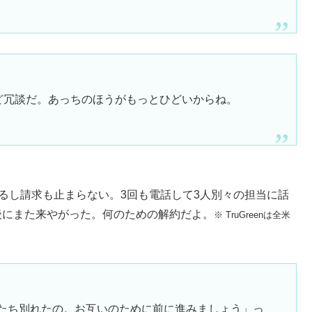
けど冗談だ。あっちのほうがもっとひどいからね。
続けるし請求も止まらない。3回も電話して3人別々の担当に話
後にまた来やがった。何のための解約だよ。
※ TruGreenは全米
。私たち別れたの。お互いのために前に進みましょう」っ