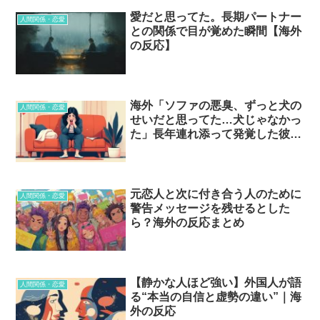
愛だと思ってた。長期パートナー
人間関係・恋愛
との関係で目が覚めた瞬間【海外
の反応】
海外「ソファの悪臭、ずっと犬の
人間関係・恋愛
せいだと思ってた…犬じゃなかっ
た」長年連れ添って発覚した彼氏
の最低な真実とは
元恋人と次に付き合う人のために
人間関係・恋愛
警告メッセージを残せるとした
ら？海外の反応まとめ
【静かな人ほど強い】外国人が語
人間関係・恋愛
る“本当の自信と虚勢の違い”｜海
外の反応