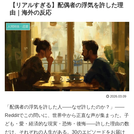
【リアルすぎる】配偶者の浮気を許した理
由｜海外の反応
人間関係・恋愛
2026.03.09
「配偶者の浮気を許した人——なぜ許したのか？」——
Redditでこの問いに、世界中から正直な声が集まった。子
ども・愛・経済的な現実・恐怖・後悔——許した理由の数
だけ、それぞれの人生がある。30のエピソードをお届け