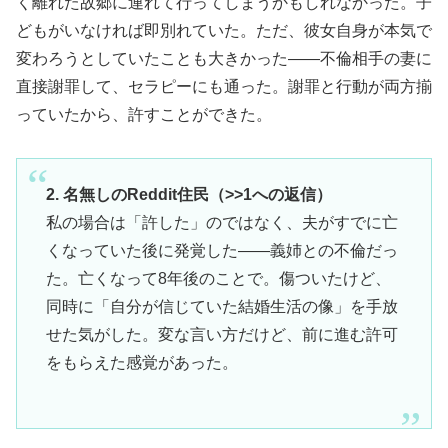
く離れた故郷に連れて行ってしまうかもしれなかった。子
どもがいなければ即別れていた。ただ、彼女自身が本気で
変わろうとしていたことも大きかった——不倫相手の妻に
直接謝罪して、セラピーにも通った。謝罪と行動が両方揃
っていたから、許すことができた。
2. 名無しのReddit住民（>>1への返信）
私の場合は「許した」のではなく、夫がすでに亡
くなっていた後に発覚した——義姉との不倫だっ
た。亡くなって8年後のことで。傷ついたけど、
同時に「自分が信じていた結婚生活の像」を手放
せた気がした。変な言い方だけど、前に進む許可
をもらえた感覚があった。