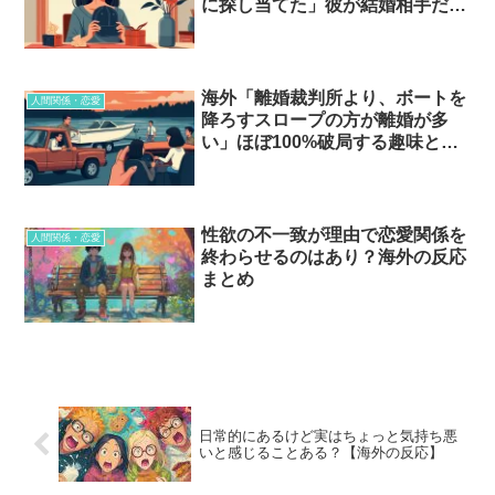
に探し当てた」彼が結婚相手だと
気づいた瞬間…？
海外「離婚裁判所より、ボートを
人間関係・恋愛
降ろすスロープの方が離婚が多
い」ほぼ100%破局する趣味と職
業とは…？
性欲の不一致が理由で恋愛関係を
人間関係・恋愛
終わらせるのはあり？海外の反応
まとめ
日常的にあるけど実はちょっと気持ち悪
いと感じることある？【海外の反応】