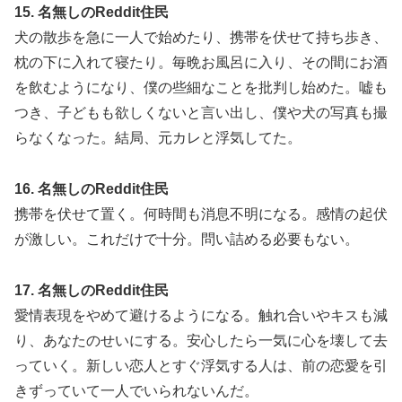
15. 名無しのReddit住民
犬の散歩を急に一人で始めたり、携帯を伏せて持ち歩き、
枕の下に入れて寝たり。毎晩お風呂に入り、その間にお酒
を飲むようになり、僕の些細なことを批判し始めた。嘘も
つき、子どもも欲しくないと言い出し、僕や犬の写真も撮
らなくなった。結局、元カレと浮気してた。
16. 名無しのReddit住民
携帯を伏せて置く。何時間も消息不明になる。感情の起伏
が激しい。これだけで十分。問い詰める必要もない。
17. 名無しのReddit住民
愛情表現をやめて避けるようになる。触れ合いやキスも減
り、あなたのせいにする。安心したら一気に心を壊して去
っていく。新しい恋人とすぐ浮気する人は、前の恋愛を引
きずっていて一人でいられないんだ。