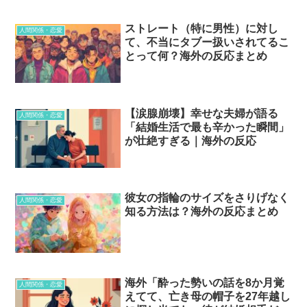
ストレート（特に男性）に対し
人間関係・恋愛
て、不当にタブー扱いされてるこ
とって何？海外の反応まとめ
【涙腺崩壊】幸せな夫婦が語る
人間関係・恋愛
「結婚生活で最も辛かった瞬間」
が壮絶すぎる｜海外の反応
彼女の指輪のサイズをさりげなく
人間関係・恋愛
知る方法は？海外の反応まとめ
海外「酔った勢いの話を8か月覚
人間関係・恋愛
えてて、亡き母の帽子を27年越し