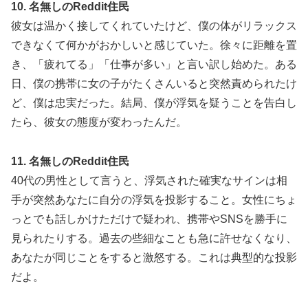
10. 名無しのReddit住民
彼女は温かく接してくれていたけど、僕の体がリラックス
できなくて何かがおかしいと感じていた。徐々に距離を置
き、「疲れてる」「仕事が多い」と言い訳し始めた。ある
日、僕の携帯に女の子がたくさんいると突然責められたけ
ど、僕は忠実だった。結局、僕が浮気を疑うことを告白し
たら、彼女の態度が変わったんだ。
11. 名無しのReddit住民
40代の男性として言うと、浮気された確実なサインは相
手が突然あなたに自分の浮気を投影すること。女性にちょ
っとでも話しかけただけで疑われ、携帯やSNSを勝手に
見られたりする。過去の些細なことも急に許せなくなり、
あなたが同じことをすると激怒する。これは典型的な投影
だよ。