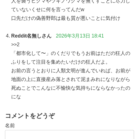
人を襲うヒグマやツキノワグマを無くすことに尽力し
ていないくせに何を言ってんだw
口先だけの偽善野郎は最も質が悪いことに気付け
Reddit名無しさん
2026年3月13日 18:41
>>2
「都市化して〜」のくだりでもうお前はただの狂人の
ふりをして注目を集めたいだけの狂人だよ。
お前の言うとおりに人類文明が進んでいれば、お前が
地面の上に直接産み落とされて泥まみれになりながら
死ぬことでこんなに不愉快な気持ちにならなかったの
にな
コメントをどうぞ
名前