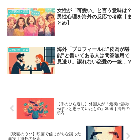
女性が「可愛い」と言う意味は？
人間関係・恋愛
男性心理を海外の反応で考察【ま
とめ】
海外「プロフィールに”皮肉が堪
人間関係・恋愛
能”と書いてある人は問答無用で
見送り」譲れない恋愛の一線…？
【手のひら返し】外国人が「最初は詐欺
っぽいと思っていたもの」30選｜海外の
反応
【映画のウソ】映画で信じがちな誤った
事実｜海外の反応