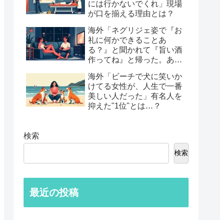
には行かないでくれ」現場
が口を揃える理由とは？
海外「ネグリジェ姿で『お
礼に何かできることあ
る？』と聞かれて『旨い酒
作ってね』と帰った。あれ
から30年考えてる」鈍すぎ
海外「ビーチで犬に笑いか
る男たちの後悔談…
けてる女性が、人生で一番
美しい人だった」有名人を
抑えた"1位"とは…？
検索
検索
最近の投稿