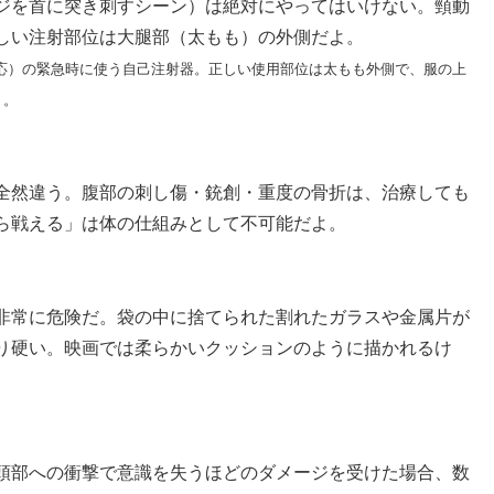
ジを首に突き刺すシーン）は絶対にやってはいけない。頸動
しい注射部位は大腿部（太もも）の外側だよ。
応）の緊急時に使う自己注射器。正しい使用部位は太もも外側で、服の上
り。
全然違う。腹部の刺し傷・銃創・重度の骨折は、治療しても
ら戦える」は体の仕組みとして不可能だよ。
非常に危険だ。袋の中に捨てられた割れたガラスや金属片が
り硬い。映画では柔らかいクッションのように描かれるけ
頭部への衝撃で意識を失うほどのダメージを受けた場合、数