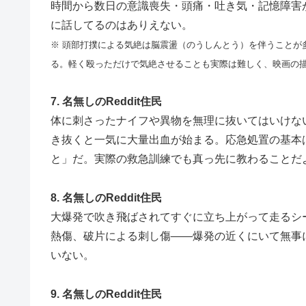
時間から数日の意識喪失・頭痛・吐き気・記憶障害
に話してるのはありえない。
※ 頭部打撲による気絶は脳震盪（のうしんとう）を伴うことが
る。軽く殴っただけで気絶させることも実際は難しく、映画の
7. 名無しのReddit住民
体に刺さったナイフや異物を無理に抜いてはいけな
き抜くと一気に大量出血が始まる。応急処置の基本
と」だ。実際の救急訓練でも真っ先に教わることだ
8. 名無しのReddit住民
大爆発で吹き飛ばされてすぐに立ち上がって走るシ
熱傷、破片による刺し傷——爆発の近くにいて無事
いない。
9. 名無しのReddit住民