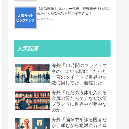
【最新画像】 元バレー代表・狩野舞子(38)の現
在がいくらなんでも即ハボすぎる！
にゅーもふ
人気記事
海外「11時間のフライトで
空の上にいる間に、たった
一言のツイートで世界中を
敵に回してた」着陸したら
職も消えていた話…
海外「ただの液体を入れる
金属の筒だろ？」なぜ水筒
ブランドに世界中が夢中な
のか…
海外「脳卒中を診る医者だ
が、頼むから絶対にカイロ