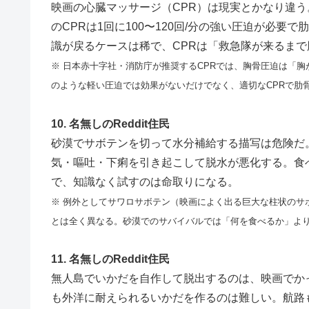
映画の心臓マッサージ（CPR）は現実とかなり違
のCPRは1回に100〜120回/分の強い圧迫が必
識が戻るケースは稀で、CPRは「救急隊が来るま
※ 日本赤十字社・消防庁が推奨するCPRでは、胸骨圧迫は「胸が
のような軽い圧迫では効果がないだけでなく、適切なCPRで肋
10. 名無しのReddit住民
砂漠でサボテンを切って水分補給する描写は危険だ
気・嘔吐・下痢を引き起こして脱水が悪化する。食
で、知識なく試すのは命取りになる。
※ 例外としてサワロサボテン（映画によく出る巨大な柱状のサ
とは全く異なる。砂漠でのサバイバルでは「何を食べるか」よ
11. 名無しのReddit住民
無人島でいかだを自作して脱出するのは、映画でか
も外洋に耐えられるいかだを作るのは難しい。航路