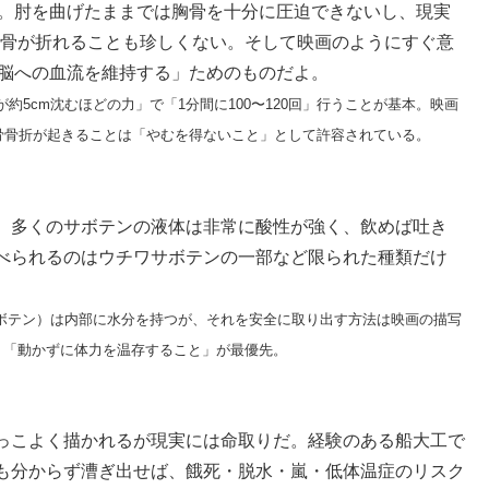
う。肘を曲げたままでは胸骨を十分に圧迫できないし、現実
要で肋骨が折れることも珍しくない。そして映画のようにすぐ意
で脳への血流を維持する」ためのものだよ。
約5cm沈むほどの力」で「1分間に100〜120回」行うことが基本。映画
骨骨折が起きることは「やむを得ないこと」として許容されている。
。多くのサボテンの液体は非常に酸性が強く、飲めば吐き
べられるのはウチワサボテンの一部など限られた種類だけ
ボテン）は内部に水分を持つが、それを安全に取り出す方法は映画の描写
り「動かずに体力を温存すること」が最優先。
っこよく描かれるが現実には命取りだ。経験のある船大工で
も分からず漕ぎ出せば、餓死・脱水・嵐・低体温症のリスク