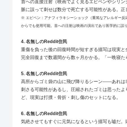
首への直接注射（映画でよく見るエピペンやシリン
脈に誤って刺せば数分で死亡する可能性がある。正
※ エピペン：アナフィラキシーショック（重篤なアレルギー反
からでも使用可能。首への注射は映画の演出であり医学的に誤
4. 名無しのReddit住民
重傷を負った後の回復時間が短すぎる描写は現実と
完全回復まで数週間から数ヶ月かかる。「一晩寝た
5. 名無しのReddit住民
高所からゴミ袋の山に飛び降りるシーン——あれは
刺さる可能性があるし、圧縮されたゴミは思ったよ
ど、現実は打撲・骨折・刺し傷のセットになる。
6. 名無しのReddit住民
気絶させてもすぐに元気になるという描写も嘘だ。