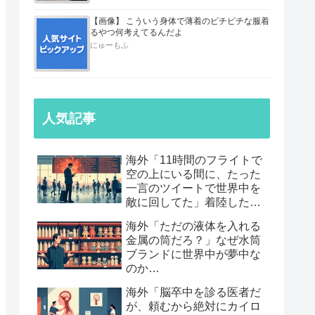
【画像】 こういう身体で薄着のピチピチな服着
るやつ何考えてるんだよ
にゅーもふ
人気記事
海外「11時間のフライトで
空の上にいる間に、たった
一言のツイートで世界中を
敵に回してた」着陸したら
職も消えていた話…
海外「ただの液体を入れる
金属の筒だろ？」なぜ水筒
ブランドに世界中が夢中な
のか…
海外「脳卒中を診る医者だ
が、頼むから絶対にカイロ