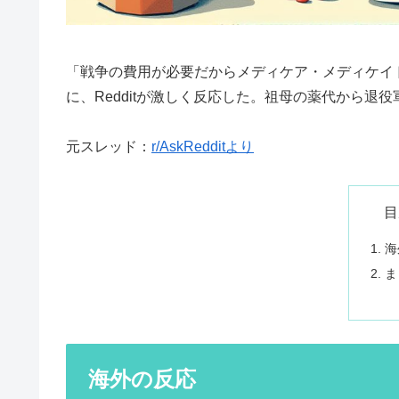
「戦争の費用が必要だからメディケア・メディケイ
に、Redditが激しく反応した。祖母の薬代から
元スレッド：
r/AskRedditより
目
海
ま
海外の反応