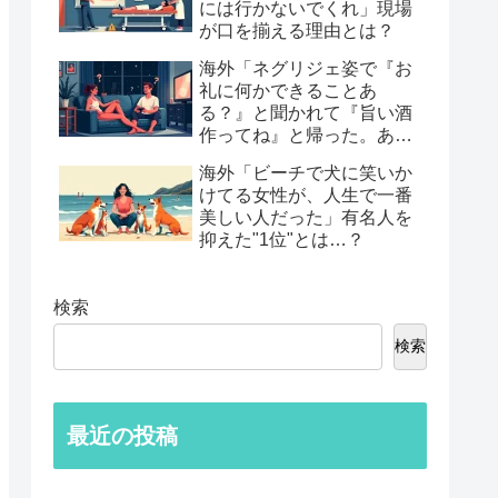
には行かないでくれ」現場
が口を揃える理由とは？
海外「ネグリジェ姿で『お
礼に何かできることあ
る？』と聞かれて『旨い酒
作ってね』と帰った。あれ
から30年考えてる」鈍すぎ
海外「ビーチで犬に笑いか
る男たちの後悔談…
けてる女性が、人生で一番
美しい人だった」有名人を
抑えた"1位"とは…？
検索
検索
最近の投稿