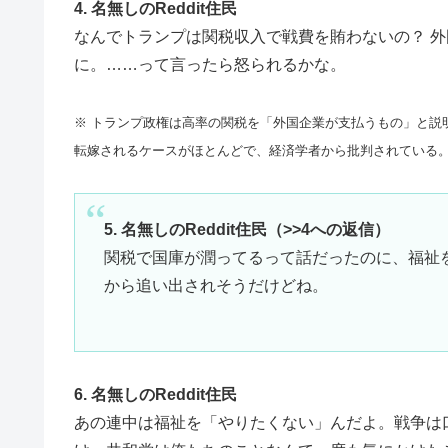
4. 名無しのReddit住民
なんでトランプは関税収入で戦費を賄わないの？ 外
に。……って言ったら怒られるかな。
※ トランプ政権は高率の関税を「外国企業が支払うもの」と説
転嫁されるケースがほとんどで、経済学者から批判されている
5. 名無しのReddit住民（>>4への返信）
関税で国庫が潤ってるって話だったのに、福祉
から追い出されそうだけどね。
6. 名無しのReddit住民
あの連中は福祉を「やりたくない」んだよ。戦争は