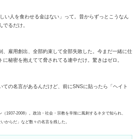
貧しい人を食わせる金はない」って。昔からずっとこうなん
んでるだけ。
制、雇用創出、全部約束して全部失敗した。今まだ一緒に仕
トに秘密を抱えてて脅されてる連中だけ。驚きはゼロ。
いての名言があるんだけど、前にSNSに貼ったら「ヘイト
1937-2008）。政治・社会・宗教を辛辣に風刺するネタで知られ、
ないからだ」など数々の名言を残した。