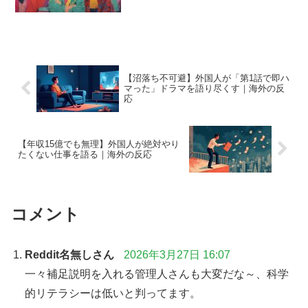
【沼落ち不可避】外国人が「第1話で即ハ
マった」ドラマを語り尽くす｜海外の反
応
【年収15億でも無理】外国人が絶対やり
たくない仕事を語る｜海外の反応
コメント
Reddit名無しさん
2026年3月27日 16:07
一々補足説明を入れる管理人さんも大変だな～、科学
的リテラシーは低いと判ってます。