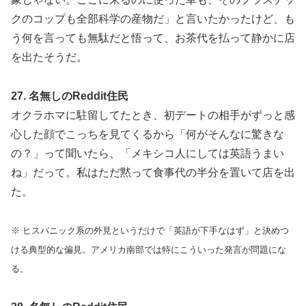
クのコップも全部科学の産物だ」と言いたかったけど、も
う何を言っても無駄だと悟って、お茶代を払って静かに店
を出たそうだ。
27. 名無しのReddit住民
オクラホマに駐留してたとき、初デートの相手がずっと感
心した顔でこっちを見てくるから「何がそんなに驚きな
の？」って聞いたら、「メキシコ人にしては英語うまい
ね」だって。私はただ黙って食事代の半分を置いて店を出
た。
※ ヒスパニック系の外見というだけで「英語が下手なはず」と決めつ
ける典型的な偏見。アメリカ南部では特にこういった発言が問題にな
る。