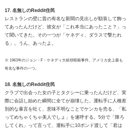
17. 名無しのReddit住民
レストランの壁に昔の有名な新聞の見出しが額装して飾っ
てあったんだけど、彼女が「これ本当にあったこと？」っ
て聞いてきた。その一つが「ケネディ、ダラスで撃たれ
る」。うん、あったよ。
※ 1963年のジョン・F・ケネディ大統領暗殺事件。アメリカ史上最も
有名な事件の一つ。
18. 名無しのReddit住民
クラブで出会った女の子とタクシーに乗ったんだけど、実
際に会話し始めた瞬間に全てが崩壊した。運転手に人種差
別的な暴言を吐く、意味不明なことでケンカを売る、「私
ってめちゃくちゃ美人でしょ」を連呼する。5分で「降ろ
してくれ」って言って、運転手に10ポンド渡して「君は