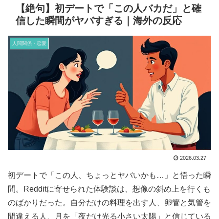
【絶句】初デートで「この人バカだ」と確
信した瞬間がヤバすぎる｜海外の反応
人間関係・恋愛
2026.03.27
初デートで「この人、ちょっとヤバいかも…」と悟った瞬
間。Redditに寄せられた体験談は、想像の斜め上を行くも
のばかりだった。自分だけの料理を出す人、卵管と気管を
間違える人、月を「夜だけ光る小さい太陽」と信じている