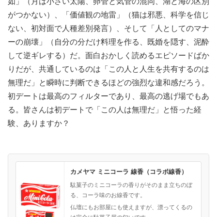
如」（月は小さい太陽、卵管と気管の混同、湖と海の区別
がつかない）、「価値観の地雷」（猫は邪悪、科学を信じ
ない、初対面で人種差別発言）、そして「人としてのマナ
ーの崩壊」（自分の分だけ料理を作る、既婚を隠す、泥酔
して逆ギレする）だ。面白おかしく読めるエピソードばか
りだが、共通しているのは「この人と人生を共有するのは
無理だ」と瞬時に判断できるほどの強烈な違和感だろう。
初デートは最高のフィルターであり、最高の逃げ場でもあ
る。皆さんは初デートで「この人は無理だ」と悟った経
験、ありますか？
カメヤマ ミニコーラ 線香（コラボ線香）
駄菓子のミニコーラの香りがそのまま立ちのぼ
る、コーラ味のお線香です。
仏壇にもお部屋にも使えますが、漂ってくるの