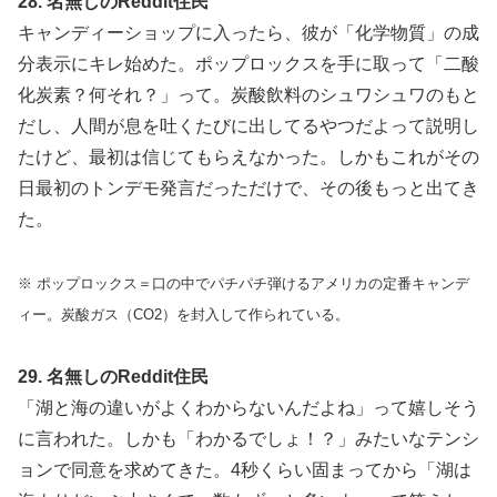
28. 名無しのReddit住民
キャンディーショップに入ったら、彼が「化学物質」の成
分表示にキレ始めた。ポップロックスを手に取って「二酸
化炭素？何それ？」って。炭酸飲料のシュワシュワのもと
だし、人間が息を吐くたびに出してるやつだよって説明し
たけど、最初は信じてもらえなかった。しかもこれがその
日最初のトンデモ発言だっただけで、その後もっと出てき
た。
※ ポップロックス＝口の中でパチパチ弾けるアメリカの定番キャンデ
ィー。炭酸ガス（CO2）を封入して作られている。
29. 名無しのReddit住民
「湖と海の違いがよくわからないんだよね」って嬉しそう
に言われた。しかも「わかるでしょ！？」みたいなテンシ
ョンで同意を求めてきた。4秒くらい固まってから「湖は