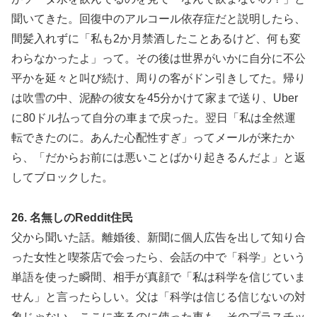
聞いてきた。回復中のアルコール依存症だと説明したら、
間髪入れずに「私も2か月禁酒したことあるけど、何も変
わらなかったよ」って。その後は世界がいかに自分に不公
平かを延々と叫び続け、周りの客がドン引きしてた。帰り
は吹雪の中、泥酔の彼女を45分かけて家まで送り、Uber
に80ドル払って自分の車まで戻った。翌日「私は全然運
転できたのに。あんた心配性すぎ」ってメールが来たか
ら、「だからお前には悪いことばかり起きるんだよ」と返
してブロックした。
26. 名無しのReddit住民
父から聞いた話。離婚後、新聞に個人広告を出して知り合
った女性と喫茶店で会ったら、会話の中で「科学」という
単語を使った瞬間、相手が真顔で「私は科学を信じていま
せん」と言ったらしい。父は「科学は信じる信じないの対
象じゃない。ここに来るのに使った車も、そのプラスチッ