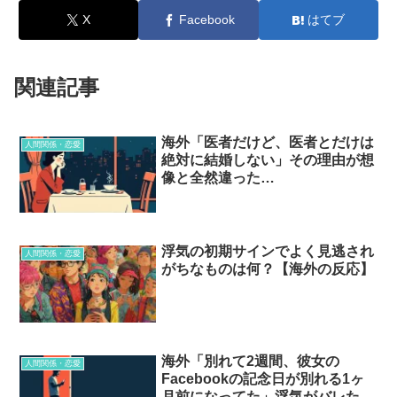
X
Facebook
はてブ
関連記事
海外「医者だけど、医者とだけは
人間関係・恋愛
絶対に結婚しない」その理由が想
像と全然違った…
浮気の初期サインでよく見逃され
人間関係・恋愛
がちなものは何？【海外の反応】
海外「別れて2週間、彼女の
人間関係・恋愛
Facebookの記念日が別れる1ヶ
月前になってた」浮気がバレた瞬