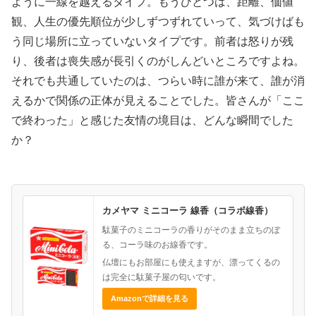
ように一線を越えるタイプ。もうひとつは、距離、価値
観、人生の優先順位が少しずつずれていって、気づけばも
う同じ場所に立っていないタイプです。前者は怒りが残
り、後者は喪失感が長引くのがしんどいところですよね。
それでも共通していたのは、つらい時に誰が来て、誰が消
えるかで関係の正体が見えることでした。皆さんが「ここ
で終わった」と感じた友情の境目は、どんな瞬間でした
か？
カメヤマ ミニコーラ 線香（コラボ線香）
駄菓子のミニコーラの香りがそのまま立ちのぼ
る、コーラ味のお線香です。
仏壇にもお部屋にも使えますが、漂ってくるの
は完全に駄菓子屋の匂いです。
Amazonで詳細を見る