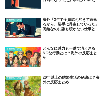
間…
海外「2年で全員燃え尽きて辞め
人間関係・恋愛
るから、勝手に昇進していった」
高給なのに誰も続かない仕事と
は…？
どんなに魅力も一瞬で消えさる
人間関係・恋愛
NGな行動とは？海外の反応まと
め
20年以上の結婚生活の秘訣は？海
人間関係・恋愛
外の反応まとめ