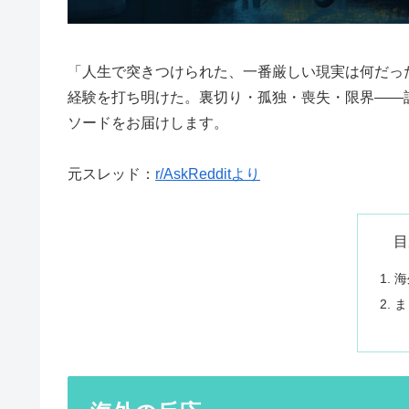
「人生で突きつけられた、一番厳しい現実は何だった
経験を打ち明けた。裏切り・孤独・喪失・限界——
ソードをお届けします。
元スレッド：
r/AskRedditより
目
海
ま