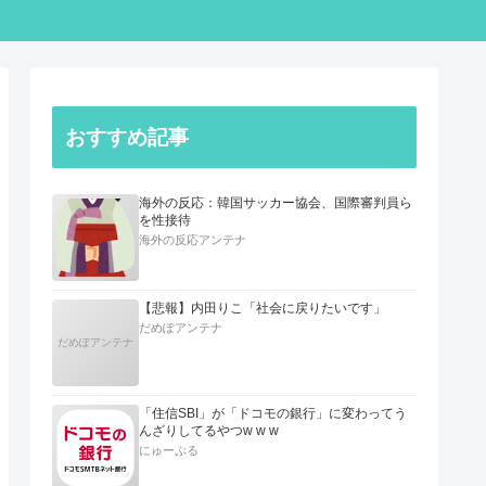
おすすめ記事
海外の反応：韓国サッカー協会、国際審判員ら
を性接待
海外の反応アンテナ
【悲報】内田りこ「社会に戻りたいです」
だめぽアンテナ
だめぽアンテナ
「住信SBI」が「ドコモの銀行」に変わってう
んざりしてるやつw w w
にゅーぷる