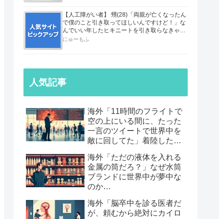
【人工障がい者】 甥(28)「両親が亡くなったん
で僕のこと引き取ってほしいんですけど！」な
んでいい年したヒキニートを引き取らなきゃい
けないんだ...
にゅーもふ
人気記事
海外「11時間のフライトで
空の上にいる間に、たった
一言のツイートで世界中を
敵に回してた」着陸したら
職も消えていた話…
海外「ただの液体を入れる
金属の筒だろ？」なぜ水筒
ブランドに世界中が夢中な
のか…
海外「脳卒中を診る医者だ
が、頼むから絶対にカイロ