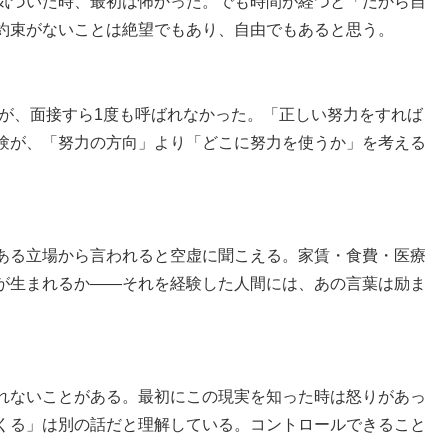
気づいた時、最初は怖かった。でも時間が経つと「だから自
約束がないことは絶望でもあり、自由でもあると思う。
たが、面接すら1度も呼ばれなかった。「正しい努力をすれば
験が、「努力の方向」より「どこに努力を使うか」を考える
ある立場から言われると空虚に聞こえる。家賃・食費・医療
が生まれるか——それを経験した人間には、あの言葉は励ま
れないことがある。最初にこの現実を知った時は怒りがあっ
くる」は別の話だと理解している。コントロールできること