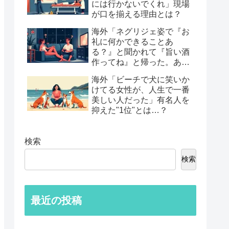
には行かないでくれ」現場
が口を揃える理由とは？
海外「ネグリジェ姿で『お
礼に何かできることあ
る？』と聞かれて『旨い酒
作ってね』と帰った。あれ
から30年考えてる」鈍すぎ
海外「ビーチで犬に笑いか
る男たちの後悔談…
けてる女性が、人生で一番
美しい人だった」有名人を
抑えた"1位"とは…？
検索
検索
最近の投稿