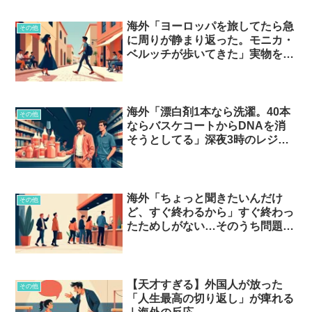
海外「ヨーロッパを旅してたら急
その他
に周りが静まり返った。モニカ・
ベルッチが歩いてきた」実物を見
て言葉を失ったセレブとは…？
海外「漂白剤1本なら洗濯。40本
その他
ならバスケコートからDNAを消
そうとしてる」深夜3時のレジで
一発アウトになる合法アイテムと
は…？
海外「ちょっと聞きたいんだけ
その他
ど、すぐ終わるから」すぐ終わっ
たためしがない…そのうち問題を
起こす人の見分け方
【天才すぎる】外国人が放った
その他
「人生最高の切り返し」が痺れる