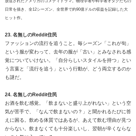
放送されたアメリカのコメディドラマ。物理学者や科学者オタクたちの
日常を描き、全12シーズン、全世界で約90億ドルの収益を記録した大
ヒット作。
23. 名無しのReddit住民
ファッションの流行を追うこと。毎シーズン「これが旬」
という服が変わって、去年の服が「古い」とみなされる感
覚についていけない。「自分らしいスタイルを持つ」とい
う言葉と「流行を追う」という行動が、どう両立するのか
も謎だ。
24. 名無しのReddit住民
お酒を飲む感覚。「飲まないと盛り上がれない」という空
気が苦手で、「なんで飲まないの？」と聞かれるたびに答
えに困る。飲める体質ではあるが、あえて飲む理由が見つ
からない。飲まなくても十分楽しいし、翌朝が辛くならな