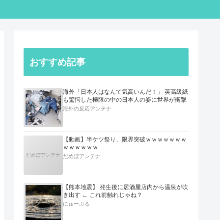
おすすめ記事
海外「日本人はなんて気高いんだ！」 英高級紙
も驚愕した極限の中の日本人の姿に世界が衝撃
海外の反応アンテナ
【動画】半ケツ祭り、限界突破ｗｗｗｗｗｗｗ
ｗｗｗｗｗｗ
だめぽアンテナ
だめぽアンテナ
【熊本地震】 発生後に居酒屋店内から温泉が吹
き出す ← これ前触れじゃね？
にゅーぷる