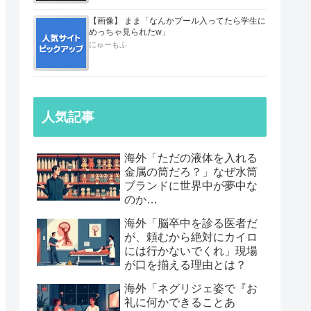
【画像】 まま「なんかプール入ってたら学生に
めっちゃ見られたw」
にゅーもふ
人気記事
海外「ただの液体を入れる
金属の筒だろ？」なぜ水筒
ブランドに世界中が夢中な
のか…
海外「脳卒中を診る医者だ
が、頼むから絶対にカイロ
には行かないでくれ」現場
が口を揃える理由とは？
海外「ネグリジェ姿で『お
礼に何かできることあ