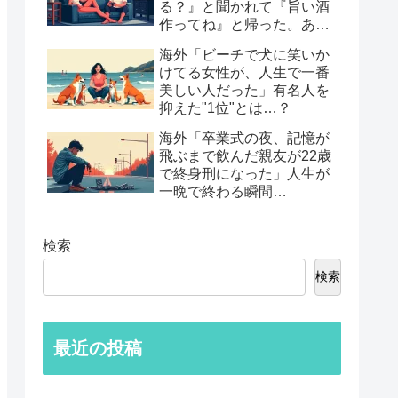
る？』と聞かれて『旨い酒
作ってね』と帰った。あれ
から30年考えてる」鈍すぎ
海外「ビーチで犬に笑いか
る男たちの後悔談…
けてる女性が、人生で一番
美しい人だった」有名人を
抑えた"1位"とは…？
海外「卒業式の夜、記憶が
飛ぶまで飲んだ親友が22歳
で終身刑になった」人生が
一晩で終わる瞬間…
検索
検索
最近の投稿