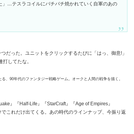
た」…テスラコイルにバチバチ焼かれていく自軍のあの
ムの一つだった。ユニットをクリックするたびに「はっ、御意!」
連打してたな。
ルーツにあたる、90年代のファンタジー戦略ゲーム。オークと人間の戦争を描く。
『Half-Life』『StarCraft』『Age of Empires』
思い出すだけでこれだけ出てくる。あの時代のラインナップ、今振り返