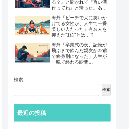
る？』と聞かれて『旨い酒
作ってね』と帰った。あれ
から30年考えてる」鈍すぎ
海外「ビーチで犬に笑いか
る男たちの後悔談…
けてる女性が、人生で一番
美しい人だった」有名人を
抑えた"1位"とは…？
海外「卒業式の夜、記憶が
飛ぶまで飲んだ親友が22歳
で終身刑になった」人生が
一晩で終わる瞬間…
検索
検索
最近の投稿