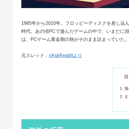
1985年から2010年。フロッピーディスクを差し
時代。あの頃PCで遊んだゲームの中で、いまだに
は、PCゲーム黄金期の熱がそのまま詰まっていた
元スレッド：
r/AskRedditより
目
海
ま