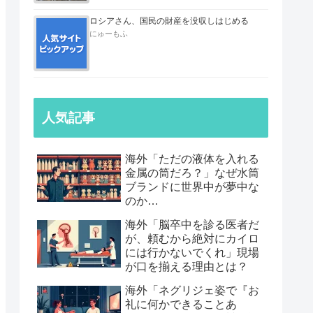
ロシアさん、国民の財産を没収しはじめる
にゅーもふ
人気記事
海外「ただの液体を入れる
金属の筒だろ？」なぜ水筒
ブランドに世界中が夢中な
のか…
海外「脳卒中を診る医者だ
が、頼むから絶対にカイロ
には行かないでくれ」現場
が口を揃える理由とは？
海外「ネグリジェ姿で『お
礼に何かできることあ