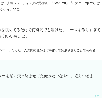
一人称シューティングの元祖級、『StarCraft』『Age of Empires』は
クションRPG。
り物に並ぶのを眺めてるだけで何時間でも溶けた。コースを作りすぎて
全部いい思い出。
999年）。たった一人の開発者がほぼ手作りで完成させたことでも有名。
ターを湖に突っ込ませてた俺みたいなやつ、絶対いるよ