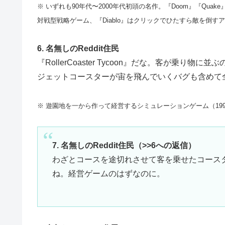
※ いずれも90年代〜2000年代初頭の名作。『Doom』『Quake』は
対戦型戦略ゲーム、『Diablo』はクリックでひたすら敵を倒すア
6. 名無しのReddit住民
『RollerCoaster Tycoon』だな。客が乗
ジェットコースターが宙を飛んでいくバグも含めて
※ 遊園地を一から作って経営するシミュレーションゲーム（1
7. 名無しのReddit住民（>>6への返信）
わざとコースを途切れさせて客を乗せたコース
ね。経営ゲームのはずなのに。