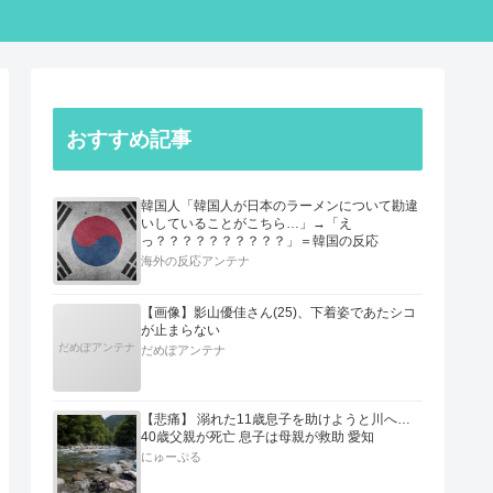
おすすめ記事
韓国人「韓国人が日本のラーメンについて勘違
いしていることがこちら…」→「え
っ？？？？？？？？？？」＝韓国の反応
海外の反応アンテナ
【画像】影山優佳さん(25)、下着姿であたシコ
が止まらない
だめぽアンテナ
だめぽアンテナ
【悲痛】 溺れた11歳息子を助けようと川へ…
40歳父親が死亡 息子は母親が救助 愛知
にゅーぷる