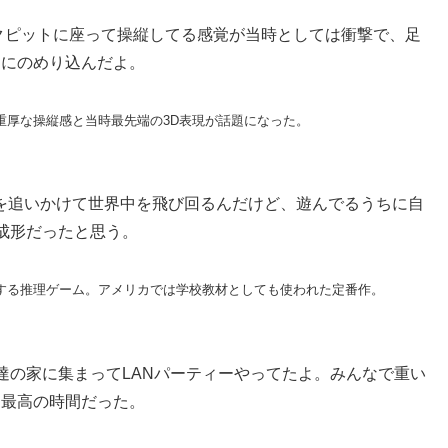
トのコックピットに座って操縦してる感覚が当時としては衝撃で、足
ムにのめり込んだよ。
重厚な操縦感と当時最先端の3D表現が話題になった。
ndiego』。怪盗を追いかけて世界中を飛び回るんだけど、遊んでるうちに自
成形だったと思う。
する推理ゲーム。アメリカでは学校教材としても使われた定番作。
ためだけに友達の家に集まってLANパーティーやってたよ。みんなで重い
て最高の時間だった。