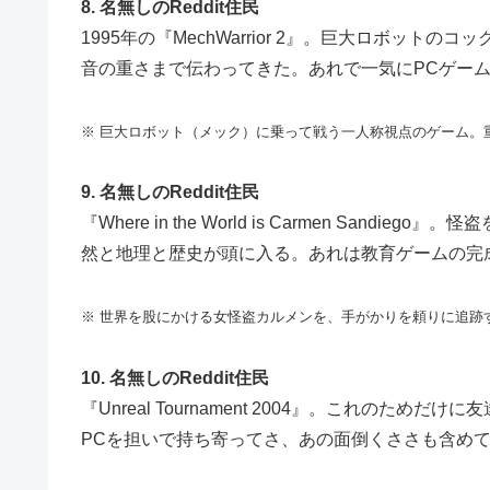
8. 名無しのReddit住民
1995年の『MechWarrior 2』。巨大ロボッ
音の重さまで伝わってきた。あれで一気にPCゲー
※ 巨大ロボット（メック）に乗って戦う一人称視点のゲーム。
9. 名無しのReddit住民
『Where in the World is Carmen Sa
然と地理と歴史が頭に入る。あれは教育ゲームの完
※ 世界を股にかける女怪盗カルメンを、手がかりを頼りに追跡
10. 名無しのReddit住民
『Unreal Tournament 2004』。これの
PCを担いで持ち寄ってさ、あの面倒くささも含め