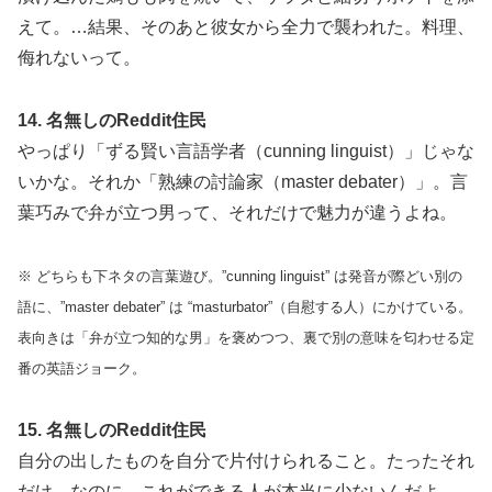
えて。…結果、そのあと彼女から全力で襲われた。料理、
侮れないって。
14. 名無しのReddit住民
やっぱり「ずる賢い言語学者（cunning linguist）」じゃな
いかな。それか「熟練の討論家（master debater）」。言
葉巧みで弁が立つ男って、それだけで魅力が違うよね。
※ どちらも下ネタの言葉遊び。”cunning linguist” は発音が際どい別の
語に、”master debater” は “masturbator”（自慰する人）にかけている。
表向きは「弁が立つ知的な男」を褒めつつ、裏で別の意味を匂わせる定
番の英語ジョーク。
15. 名無しのReddit住民
自分の出したものを自分で片付けられること。たったそれ
だけ。なのに、これができる人が本当に少ないんだよ。