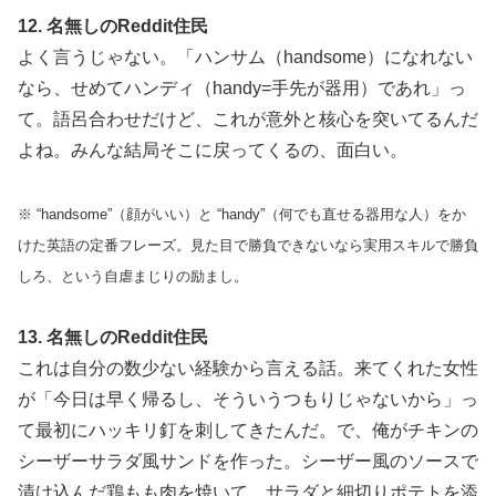
12. 名無しのReddit住民
よく言うじゃない。「ハンサム（handsome）になれない
なら、せめてハンディ（handy=手先が器用）であれ」っ
て。語呂合わせだけど、これが意外と核心を突いてるんだ
よね。みんな結局そこに戻ってくるの、面白い。
※ “handsome”（顔がいい）と “handy”（何でも直せる器用な人）をか
けた英語の定番フレーズ。見た目で勝負できないなら実用スキルで勝負
しろ、という自虐まじりの励まし。
13. 名無しのReddit住民
これは自分の数少ない経験から言える話。来てくれた女性
が「今日は早く帰るし、そういうつもりじゃないから」っ
て最初にハッキリ釘を刺してきたんだ。で、俺がチキンの
シーザーサラダ風サンドを作った。シーザー風のソースで
漬け込んだ鶏もも肉を焼いて、サラダと細切りポテトを添