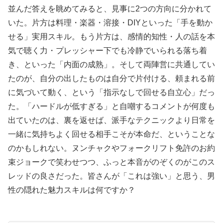
並んだ答えを眺めてみると、見事に2つの方向に分かれて
いた。片方は料理・楽器・溶接・DIYといった「手を動か
せる」実用スキル。もう片方は、感情的知性・人の話を本
気で聴く力・プレッシャー下でも冷静でいられる落ち着
き、といった「内面の成熟」。そして両陣営に共通してい
たのが、自分の出したものは自分で片付ける、頼まれる前
に気づいて動く、という「指示なしで回せる自立心」だっ
た。「ハードルが低すぎる」と自嘲するコメントが何度も
出ていたのは、裏を返せば、派手なテクニックより日常を
一緒に気持ちよく回せる相手こそが本命だ、ということな
のかもしれない。ヌンチャクやフォークリフト免許のお約
束ジョークで笑わせつつ、ふっと本音がのぞくのがこのス
レッドの良さだった。皆さんが「これは強い」と思う、男
性の隠れた魅力スキルは何ですか？