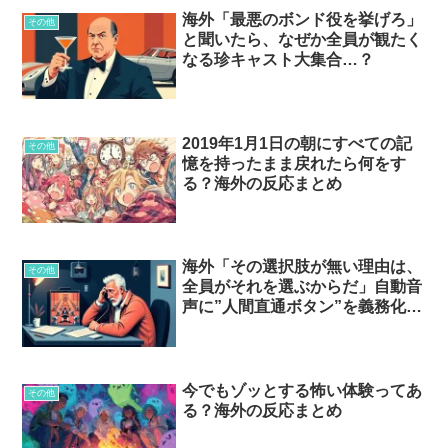
海外「最悪のボンド役を挙げろ」
その他
と聞いたら、なぜか全員が観たく
なる珍キャスト大集合…？
2019年1月1日の朝にすべての記
その他
憶を持ったまま戻れたら何をす
る？海外の反応まとめ
海外「その選択肢が無い理由は、
その他
全員がそれを選ぶからだ」自動音
声に”人間直通ボタン”を義務化す
る法律、どう思う…？
今でもゾッとする怖い体験ってあ
その他
る？海外の反応まとめ