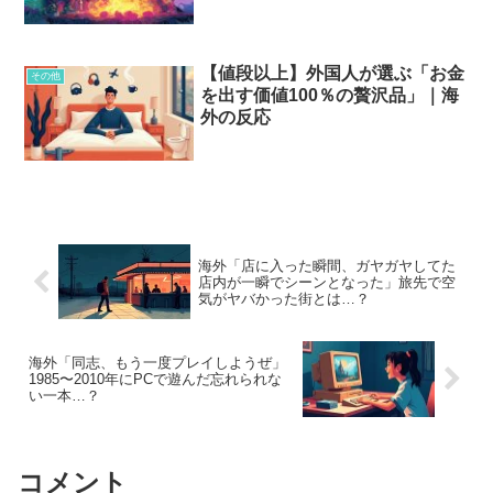
【値段以上】外国人が選ぶ「お金
その他
を出す価値100％の贅沢品」｜海
外の反応
海外「店に入った瞬間、ガヤガヤしてた
店内が一瞬でシーンとなった」旅先で空
気がヤバかった街とは…？
海外「同志、もう一度プレイしようぜ」
1985〜2010年にPCで遊んだ忘れられな
い一本…？
コメント