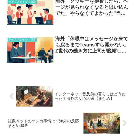
海外「クッキーを拒否したら、ペ
ライフスタイル・日常
ージが見られなくなると思い込ん
でた」やらなくてよかった“当た
り前”とは…？
海外「休暇中はメッセージが来て
ライフスタイル・日常
も戻るまでTeamsすら開かない」
Z世代の働き方に上司が脱帽した
ワケ…？
インターネット普及前の暮らしはどうだ
った？海外の反応30選【まとめ】
複数ペットのケンカ事情は？海外の反応
まとめ30選