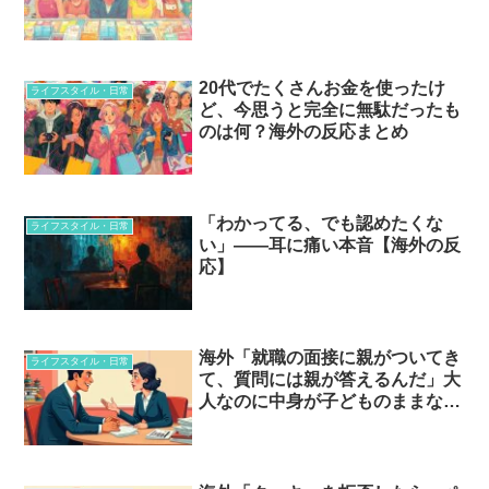
20代でたくさんお金を使ったけ
ライフスタイル・日常
ど、今思うと完全に無駄だったも
のは何？海外の反応まとめ
「わかってる、でも認めたくな
ライフスタイル・日常
い」——耳に痛い本音【海外の反
応】
海外「就職の面接に親がついてき
ライフスタイル・日常
て、質問には親が答えるんだ」大
人なのに中身が子どものままな人
たち…？