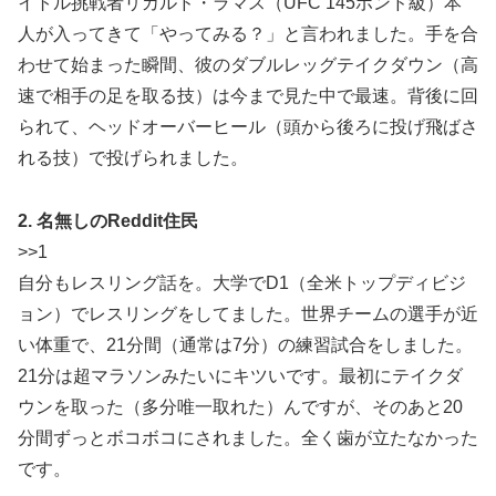
イトル挑戦者リカルド・ラマス（UFC 145ポンド級）本
人が入ってきて「やってみる？」と言われました。手を合
わせて始まった瞬間、彼のダブルレッグテイクダウン（高
速で相手の足を取る技）は今まで見た中で最速。背後に回
られて、ヘッドオーバーヒール（頭から後ろに投げ飛ばさ
れる技）で投げられました。
2. 名無しのReddit住民
>>1
自分もレスリング話を。大学でD1（全米トップディビジ
ョン）でレスリングをしてました。世界チームの選手が近
い体重で、21分間（通常は7分）の練習試合をしました。
21分は超マラソンみたいにキツいです。最初にテイクダ
ウンを取った（多分唯一取れた）んですが、そのあと20
分間ずっとボコボコにされました。全く歯が立たなかった
です。