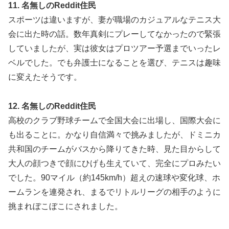
11. 名無しのReddit住民
スポーツは違いますが、妻が職場のカジュアルなテニス大
会に出た時の話。数年真剣にプレーしてなかったので緊張
していましたが、実は彼女はプロツアー予選までいったレ
ベルでした。でも弁護士になることを選び、テニスは趣味
に変えたそうです。
12. 名無しのReddit住民
高校のクラブ野球チームで全国大会に出場し、国際大会に
も出ることに。かなり自信満々で挑みましたが、ドミニカ
共和国のチームがバスから降りてきた時、見た目からして
大人の顔つきで顔にひげも生えていて、完全にプロみたい
でした。90マイル（約145km/h）超えの速球や変化球、ホ
ームランを連発され、まるでリトルリーグの相手のように
挑まれぼこぼこにされました。