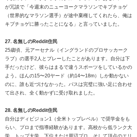
が冗談で「今週末のニューヨークマラソンでキプチョゲ
（世界的なマラソン選手）が途中棄権してくれたら、俺は
キプチョゲに勝ったことになる」と言っていました。
27. 名無しのReddit住民
25歳頃、元アーセナル（イングランドのプロサッカーク
ラブ）の選手2人とプレーしたことがあります。自分は下
手だったけど、彼らはまるで違うスポーツをしているかの
よう。ほんの15〜20ヤード（約14〜18m）しか動かない
のに、誰も近づけなかった。パスは完璧に強い足に合わせ
て出され、全く動かずに受け取れました。
28. 名無しのReddit住民
自分はディビジョン1（全米トップレベル）で奨学金をも
らい、プロまで指導経験があります。高校から低ランク大
学、トップ大学、下位または周辺プロ、そして頂点のエリ