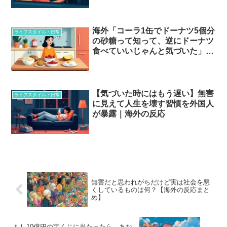
海外「コーラ1缶でドーナツ5個分
ライフスタイル・日常
の砂糖って知って、逆にドーナツ
食べていいじゃんと気づいた」意
外と健康的な食べ物の話
【気づいた時にはもう遅い】無害
ライフスタイル・日常
に見えて人生を壊す習慣を外国人
が暴露｜海外の反応
無害だと思われがちだけど実は社会を悪
くしているものは何？【海外の反応まと
め】
もし10億円の宝くじに当たったら、あな