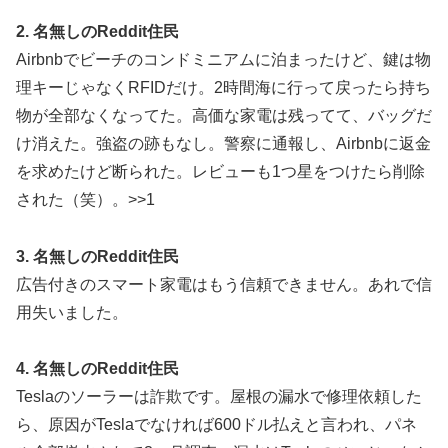
2. 名無しのReddit住民
Airbnbでビーチのコンドミニアムに泊まったけど、鍵は物
理キーじゃなくRFIDだけ。2時間海に行って戻ったら持ち
物が全部なくなってた。高価な家電は残ってて、バッグだ
け消えた。強盗の跡もなし。警察に通報し、Airbnbに返金
を求めたけど断られた。レビューも1つ星をつけたら削除
された（笑）。>>1
3. 名無しのReddit住民
広告付きのスマート家電はもう信頼できません。あれで信
用失いました。
4. 名無しのReddit住民
Teslaのソーラーは詐欺です。屋根の漏水で修理依頼した
ら、原因がTeslaでなければ600ドル払えと言われ、パネ