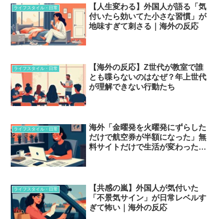
【人生変わる】外国人が語る「気
ライフスタイル・日常
付いたら効いてた小さな習慣」が
地味すぎて刺さる｜海外の反応
【海外の反応】Z世代が教室で誰
ライフスタイル・日常
とも喋らないのはなぜ？年上世代
が理解できない行動たち
海外「金曜発を火曜発にずらした
ライフスタイル・日常
だけで航空券が半額になった」無
料サイトだけで生活が変わった
話…
【共感の嵐】外国人が気付いた
ライフスタイル・日常
「不景気サイン」が日常レベルす
ぎて怖い｜海外の反応