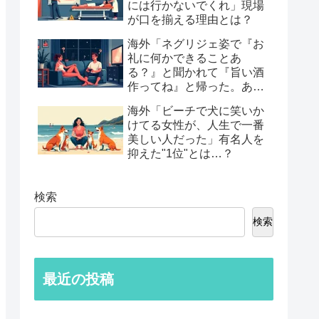
には行かないでくれ」現場
が口を揃える理由とは？
海外「ネグリジェ姿で『お
礼に何かできることあ
る？』と聞かれて『旨い酒
作ってね』と帰った。あれ
から30年考えてる」鈍すぎ
海外「ビーチで犬に笑いか
る男たちの後悔談…
けてる女性が、人生で一番
美しい人だった」有名人を
抑えた"1位"とは…？
検索
検索
最近の投稿