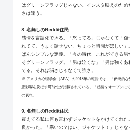
はグリーンフラッグじゃない。インスタ映えのため
さは違う。
8. 名無しのReddit住民
感情を言語化できる。「怒ってる」じゃなくて「傷
れてて、うまく話せない。ちょっと時間がほしい」
ばんシンプルな定義。「今の時代、これができる男
そグリーンフラッグ。「男は泣くな」「男は強くあ
てる。それは弱さじゃなくて強さ。
※ アメリカ心理学会（APA）の2018年の報告では、「伝統
悪影響を及ぼす可能性が指摘されている。「感情をオープンに
の表れ。
9. 名無しのReddit住民
震えてる私に何も言わずジャケットをかけてくれた
良かった。「寒いの？はい、ジャケット！」じゃな