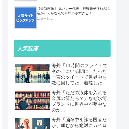
【最新画像】 元バレー代表・狩野舞子(38)の現
在がいくらなんでも即ハボすぎる！
にゅーもふ
人気記事
海外「11時間のフライトで
空の上にいる間に、たった
一言のツイートで世界中を
敵に回してた」着陸したら
職も消えていた話…
海外「ただの液体を入れる
金属の筒だろ？」なぜ水筒
ブランドに世界中が夢中な
のか…
海外「脳卒中を診る医者だ
が、頼むから絶対にカイロ