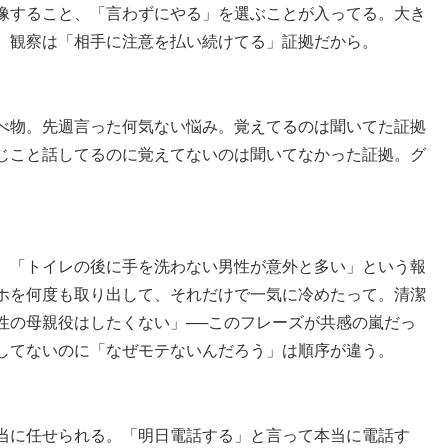
像すること、「言わずにやる」を選ぶことが入ってる。大き
。観察は「相手に注意を払い続けてる」証拠だから。
べ物。先週言った何気ない悩み。覚えてるのは聞いてた証拠
じこと話してるのに覚えてないのは聞いてなかった証拠。グ
、「トイレの後に手を洗わない男性が意外と多い」という報
ホを何度も取り出して、それだけで一気に冷めたって。清潔
性の母親役はしたくない」──このフレーズが共感の嵐だっ
してないのに「なぜモテないんだろう」は順序が違う。
当に任せられる。「明日電話する」と言って本当に電話す