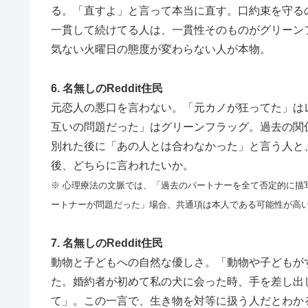
る。「直すよ」と言って本当に直す。口約束を守る
一貫して続けてる人は、一貫性そのものがグリーン
気ない火曜日の態度が変わらない人が本物。
6. 名無しのReddit住民
元恋人の悪口を言わない。「元カノが狂ってた」は
互いの問題だった」はグリーンフラッグ。過去の関
別れた後に「あの人とは合わなかった」と言う人と
後、どちらに言われたいか。
※ 心理療法の文脈では、「過去のパートナーを全て否定的に描
ートナーが問題だった」場合、共通項は本人である可能性が高
7. 名無しのReddit住民
動物と子どもへの自然な優しさ。「動物や子どもが
た。婚約者が初めて私の犬に会った時、手を差し出
て」。この一言で、生き物を対等に扱う人だとわか