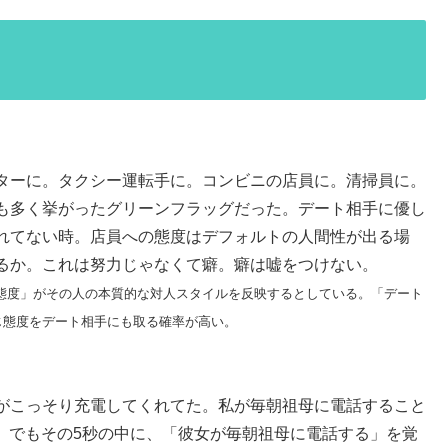
ターに。タクシー運転手に。コンビニの店員に。清掃員に。
も多く挙がったグリーンフラッグだった。デート相手に優し
れてない時。店員への態度はデフォルトの人間性が出る場
るか。これは努力じゃなくて癖。癖は嘘をつけない。
態度」がその人の本質的な対人スタイルを反映するとしている。「デート
じ態度をデート相手にも取る確率が高い。
がこっそり充電してくれてた。私が毎朝祖母に電話すること
。でもその5秒の中に、「彼女が毎朝祖母に電話する」を覚