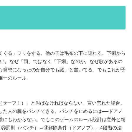
てくる」フリをする。他の子は毛布の下に隠れる。下痢から
ない。なぜ「雨」ではなく「下痢」なのか。なぜ歌があるの
な発想になったのか自分でも謎」と書いてる。でもこれが子
唯一のルール。
y!（セーフ！）」と叫ばなければならない。言い忘れた場合、
した人の腕をパンチできる。パンチを止めるには──ドアノ
誰にもわからない。でもこのゲームのルール設計は意外と精
）→③罰則（パンチ）→④解除条件（ドアノブ）。4段階の法