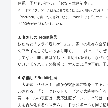
体系。子どもが作った「おなら裁判制度」。
※ 「ドアノブ」ゲームは英語圏で驚くほど広く知られており、地
「doorknob」と言ったら有効、など。Reddit上では「こ
も1990年代から確認されている。
3. 名無しのReddit住民
妹たちと「フライ返しゲーム」。家中の毛布を全部
のフライ返しで思いっきり叩く。……以上。「なぜ
してない。叩く側は楽しい。叩かれる側も（なぜか
いけど叩かれる」の快感は、大人には理解不能。子
4. 名無しのReddit住民
「大統領、伏せろ！」誰かが突然耳に指を当てる。
ルされる。「シークレットサービスが大統領を守る
実。ルールの表面は「反応速度ゲーム」。本質は「
力を合法化するシステム」。ドッジボールも同じ構