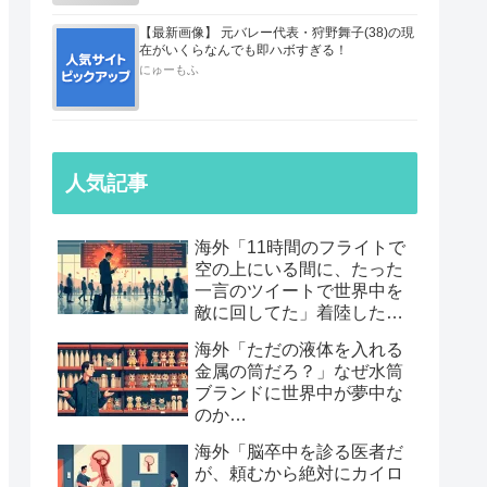
【最新画像】 元バレー代表・狩野舞子(38)の現
在がいくらなんでも即ハボすぎる！
にゅーもふ
人気記事
海外「11時間のフライトで
空の上にいる間に、たった
一言のツイートで世界中を
敵に回してた」着陸したら
職も消えていた話…
海外「ただの液体を入れる
金属の筒だろ？」なぜ水筒
ブランドに世界中が夢中な
のか…
海外「脳卒中を診る医者だ
が、頼むから絶対にカイロ