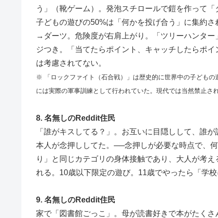
う」（靴ゲーム）。発泡スチロールで鎧を作って「
子どもの遊びの50%は「何かを投げ合う」に集約
→ダーツ。危険度が右肩上がり。「ツリーハンター
ジつき。「当てたらポイント、キャッチしたらポイ
は考慮されてない。
※ 「ロックファイト（石合戦）」は歴史的に世界中の子どもの
には実際の軍事訓練として行われていた。現代では当然禁止さ
8. 名無しのReddit住民
「誰がキスしてる？」。お互いに目隠しして、誰が
本人が念押ししてた。──念押しが必要な時点で、
り」と同じカテゴリの身体接触であり、大人が考え
れる。10歳以下限定の遊び。11歳でやったら「学
9. 名無しのReddit住民
家で「図書館ごっこ」。母が読書好きで本がたくさ