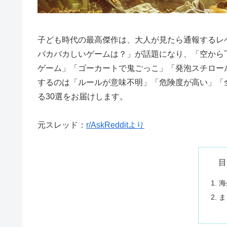
子ども時代の最高傑作は、大人が見たら通報するレベ
バカバカしいゲームは？」が話題になり、「空から
ゲーム」「ゴーカートで鬼ごっこ」「発泡スチロー
するのは「ルールが意味不明」「危険度が高い」「
る30選をお届けします。
元スレッド：
r/AskRedditより
目
海
ま