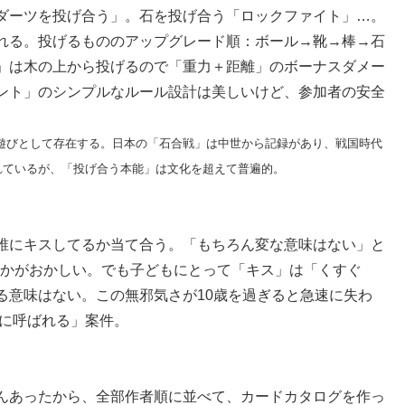
ダーツを投げ合う」。石を投げ合う「ロックファイト」…。
される。投げるもののアップグレード順：ボール→靴→棒→石
」は木の上から投げるので「重力＋距離」のボーナスダメー
ント」のシンプルなルール設計は美しいけど、参加者の安全
遊びとして存在する。日本の「石合戦」は中世から記録があり、戦国時代
れているが、「投げ合う本能」は文化を超えて普遍的。
誰にキスしてるか当て合う。「もちろん変な意味はない」と
何かがおかしい。でも子どもにとって「キス」は「くすぐ
る意味はない。この無邪気さが10歳を過ぎると急速に失わ
校に呼ばれる」案件。
んあったから、全部作者順に並べて、カードカタログを作っ