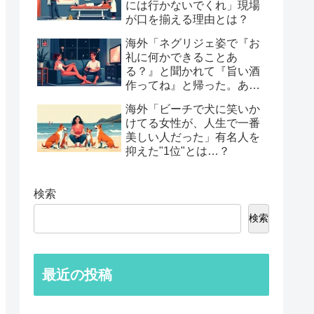
には行かないでくれ」現場
が口を揃える理由とは？
海外「ネグリジェ姿で『お
礼に何かできることあ
る？』と聞かれて『旨い酒
作ってね』と帰った。あれ
から30年考えてる」鈍すぎ
海外「ビーチで犬に笑いか
る男たちの後悔談…
けてる女性が、人生で一番
美しい人だった」有名人を
抑えた"1位"とは…？
検索
検索
最近の投稿