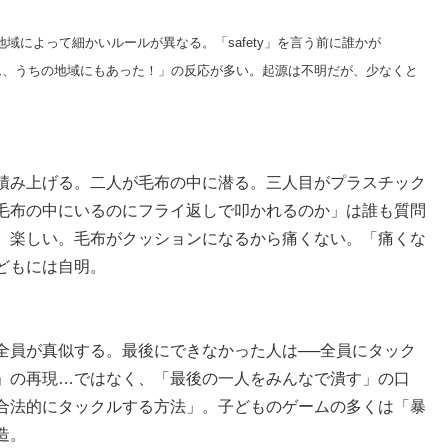
域によって細かいルールが異なる。「safety」を言う前に誰かが
のゲーム、うちの地域にもあった！」の反応が多い。起源は不明だが、少なくと
積み上げる。二人が毛布の中に潜る。三人目がプラスチック
毛布の中にいるのにフライ返しで叩かれるのか」は誰も質問
）楽しい。毛布がクッションになるから痛くない。「痛くな
どもには自明。
全員が真似する。最後にできなかった人は──全員にタック
」の再現…ではなく、「最後の一人をみんなで潰す」の口
合法的にタックルする方法」。子どものゲームの多くは「暴
造。