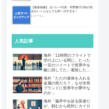
【最新画像】 元バレー代表・狩野舞子(38)の現
在がいくらなんでも即ハボすぎる！
にゅーもふ
人気記事
海外「11時間のフライトで
空の上にいる間に、たった
一言のツイートで世界中を
敵に回してた」着陸したら
職も消えていた話…
海外「ただの液体を入れる
金属の筒だろ？」なぜ水筒
ブランドに世界中が夢中な
のか…
海外「脳卒中を診る医者だ
が、頼むから絶対にカイロ