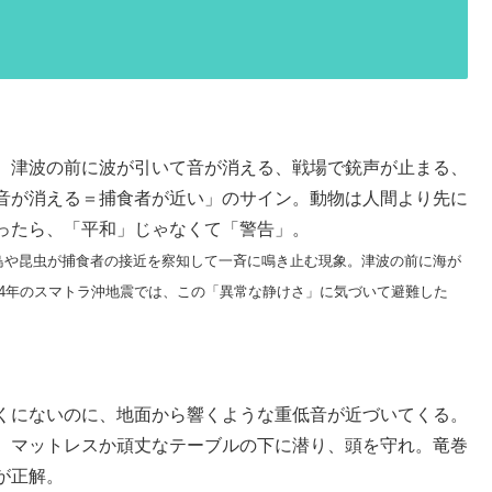
、津波の前に波が引いて音が消える、戦場で銃声が止まる、
音が消える＝捕食者が近い」のサイン。動物は人間より先に
ったら、「平和」じゃなくて「警告」。
」と呼ばれ、鳥や昆虫が捕食者の接近を察知して一斉に鳴き止む現象。津波の前に海が
04年のスマトラ沖地震では、この「異常な静けさ」に気づいて避難した
くにないのに、地面から響くような重低音が近づいてくる。
、マットレスか頑丈なテーブルの下に潜り、頭を守れ。竜巻
が正解。