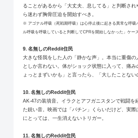
ることがあるから「大丈夫、息してる」と判断され
ら迷わず胸骨圧迫を開始すべき。
※ アゴナル呼吸（死戦期呼吸）は心停止後に起きる異常な呼吸
ル呼吸を呼吸していると判断してCPRを開始しなかった」ケー
9. 名無しのReddit住民
大きな怪我をした人の「静かな声」。本当に重傷の
としか言わない。体がショック状態に入って、痛み
ょっとまずいかも」と言ったら、「大したことない
10. 名無しのReddit住民
AK-47の装填音。イラクとアフガニスタンで戦闘
た鋭い音。映画では「パチン」くらいだけど、実際
にとっては、一生消えないトリガー。
11. 名無しのReddit住民