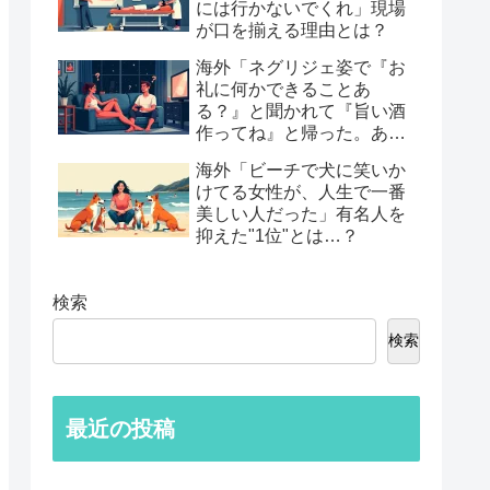
には行かないでくれ」現場
が口を揃える理由とは？
海外「ネグリジェ姿で『お
礼に何かできることあ
る？』と聞かれて『旨い酒
作ってね』と帰った。あれ
から30年考えてる」鈍すぎ
海外「ビーチで犬に笑いか
る男たちの後悔談…
けてる女性が、人生で一番
美しい人だった」有名人を
抑えた"1位"とは…？
検索
検索
最近の投稿