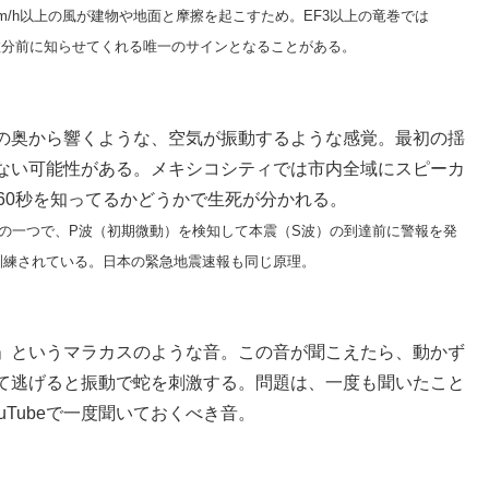
m/h以上の風が建物や地面と摩擦を起こすため。EF3以上の竜巻では
〜数分前に知らせてくれる唯一のサインとなることがある。
の奥から響くような、空気が振動するような感覚。最初の揺
ない可能性がある。メキシコシティでは市内全域にスピーカ
60秒を知ってるかどうかで生死が分かれる。
端の一つで、P波（初期微動）を検知して本震（S波）の到達前に警報を発
訓練されている。日本の緊急地震速報も同じ原理。
」というマラカスのような音。この音が聞こえたら、動かず
て逃げると振動で蛇を刺激する。問題は、一度も聞いたこと
Tubeで一度聞いておくべき音。