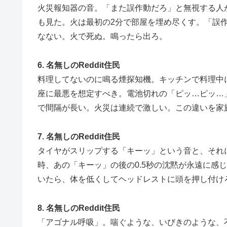
火災報知器の音。「また誤作動だろ」と無視する人
も見た。火は最初の2分で部屋を埋め尽くす。「誤
なない。火で死ぬ。鳴ったら出ろ。
6. 名無しのReddit住民
料理してないのに鳴る煙探知機。キッチンで料理中
座に最悪を想定すべき。電池切れの「ピッ…ピッ…
で間隔が長い。火災は連続で激しい。この違いを家
7. 名無しのReddit住民
タイヤがスリップする「キーッ」という音と、それ
時、あの「キーッ」の後の0.5秒の沈黙が永遠に感
いたら、体を低くしてヘッドレストに頭を押し付け
8. 名無しのReddit住民
「アゴナル呼吸」。喘ぐような、いびきのような、