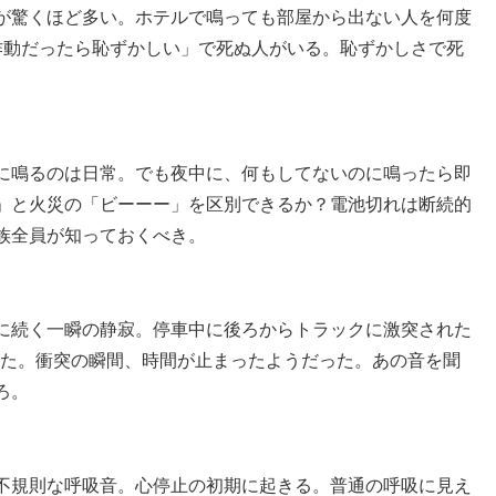
が驚くほど多い。ホテルで鳴っても部屋から出ない人を何度
作動だったら恥ずかしい」で死ぬ人がいる。恥ずかしさで死
に鳴るのは日常。でも夜中に、何もしてないのに鳴ったら即
」と火災の「ビーーー」を区別できるか？電池切れは断続的
族全員が知っておくべき。
に続く一瞬の静寂。停車中に後ろからトラックに激突された
じた。衝突の瞬間、時間が止まったようだった。あの音を聞
ろ。
不規則な呼吸音。心停止の初期に起きる。普通の呼吸に見え