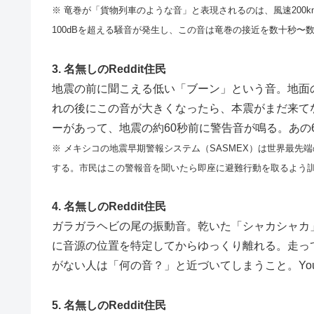
※ 竜巻が「貨物列車のような音」と表現されるのは、風速200k
100dBを超える騒音が発生し、この音は竜巻の接近を数十秒
3. 名無しのReddit住民
地震の前に聞こえる低い「ブーン」という音。地面
れの後にこの音が大きくなったら、本震がまだ来て
ーがあって、地震の約60秒前に警告音が鳴る。あの
※ メキシコの地震早期警報システム（SASMEX）は世界最先
する。市民はこの警報音を聞いたら即座に避難行動を取るよう
4. 名無しのReddit住民
ガラガラヘビの尾の振動音。乾いた「シャカシャカ
に音源の位置を特定してからゆっくり離れる。走っ
がない人は「何の音？」と近づいてしまうこと。You
5. 名無しのReddit住民