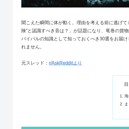
聞こえた瞬間に体が動く。理由を考える前に逃げてる。
険”と認識すべき音は？」が話題になり、竜巻の貨物
バイバルの知識として知っておくべき30選をお届
れません。
元スレッド：
r/AskRedditより
目
海
ま