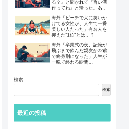
る？』と聞かれて『旨い酒
作ってね』と帰った。あれ
から30年考えてる」鈍すぎ
海外「ビーチで犬に笑いか
る男たちの後悔談…
けてる女性が、人生で一番
美しい人だった」有名人を
抑えた"1位"とは…？
海外「卒業式の夜、記憶が
飛ぶまで飲んだ親友が22歳
で終身刑になった」人生が
一晩で終わる瞬間…
検索
検索
最近の投稿