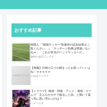
おすすめ記事
韓国人「“韓国サッカー”性接待の試合結果をご
覧ください」→「マッサージ効果は間違いない
ねｗ」「これが本当のベッドサッカーだ」
海外の反応アンテナ
【画像】日焼け口リの締まったお尻っていいよ
ね！ｗｗｗｗｗ
だめぽアンテナ
だめぽアンテナ
【トラウマ】 映画・特撮・アニメ・漫画・ゲー
ムで「主人公がガチで敗北した回」と聞いて真
っ先に思い浮かぶのは？
にゅーぷる