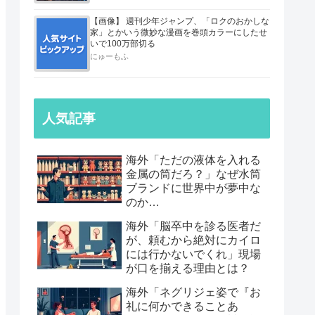
【画像】 週刊少年ジャンプ、「ロクのおかしな
家」とかいう微妙な漫画を巻頭カラーにしたせ
いで100万部切る
にゅーもふ
人気記事
海外「ただの液体を入れる
金属の筒だろ？」なぜ水筒
ブランドに世界中が夢中な
のか…
海外「脳卒中を診る医者だ
が、頼むから絶対にカイロ
には行かないでくれ」現場
が口を揃える理由とは？
海外「ネグリジェ姿で『お
礼に何かできることあ