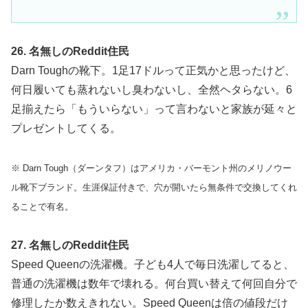
26. 名無しのReddit住民
Darn Toughの靴下。1足17ドルって正気かと思ったけど、
何日履いても蒸れないし臭わないし、全然ヘタらない。6
足揃えたら「もういらない」って言わないと家族が延々と
プレゼントしてくる。
※ Darn Tough（ダーンタフ）はアメリカ・バーモント州のメリノウー
ル靴下ブランド。生涯保証付きで、穴が開いたら無条件で交換してくれ
ることで有名。
27. 名無しのReddit住民
Speed Queenの洗濯機。子ども4人で毎日洗濯してると、
普通の洗濯機は数年で壊れる。何台買い替えて何回自分で
修理したか数えきれない。Speed Queenは倍の値段だけ