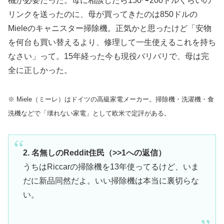
機が必要だった。母に相談したら150〜200ドルくらいの
リンクを送ったのに、母が買ってきたのは850ドルの
Mieleのキャニスター掃除機。正気かと思ったけど「安物
を何台も買い替えるより、修理して一生使えるこれを持ち
なさい」って。15年経った今も現役バリバリで、母は完
全に正しかった。
※ Miele（ミーレ）はドイツの高級家電メーカー。掃除機・洗濯機・食
洗機などで「壊れない家電」として欧米で定評がある。
2. 名無しのReddit住民（>>1への返信）
うちはRiccarの掃除機を13年使ってるけど、いま
だに新品同然だよ。いい掃除機は本当に裏切らな
い。