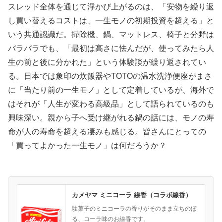
スレッド全体を通じて浮かび上がるのは、「安物を繰り返
し買い替えるコストは、一生モノの初期投資を超える」と
いう共通認識だ。掃除機、鍋、マットレス、椅子と分野は
バラバラでも、「最初は高さに怯んだが、使ってみたら人
生の前と後に分かれた」という体験談が繰り返されてい
る。日本では象印の炊飯器やTOTOの温水洗浄便座がまさ
に「当たり前の一生モノ」として定着しているが、海外で
はそれが「人生が変わる高級品」として語られているのも
興味深い。親から子へ受け継がれる鍋の話には、モノの寿
命が人の寿命を超える凄みも感じる。皆さんにとっての
「買ってよかった一生モノ」は何だろうか？
カメヤマ ミニコーラ 線香（コラボ線香）
駄菓子のミニコーラの香りがそのまま立ちのぼ
る、コーラ味のお線香です。