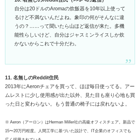
自分は20ドルのAromaの炊飯器を10年以上使って
るけど不満ないんだよね。象印の何がそんなに違
うの？……って聞いたら山ほど返信が来た。多機
能性らしいけど、自分はジャスミンライスしか炊
かないからこれで十分だわ。
11. 名無しのReddit住民
2013年にAeronチェアを買って、ほぼ毎日使ってる。アー
ムレストに少し使用感が出た以外、見た目も座り心地も買
った日と変わらない。もう普通の椅子には戻れないよ。
※ Aeron（アーロン）はHerman Miller社の高級オフィスチェア。新品で
15〜20万円程度。人間工学に基づいた設計で、IT企業のオフィスでも
広く採用されている。