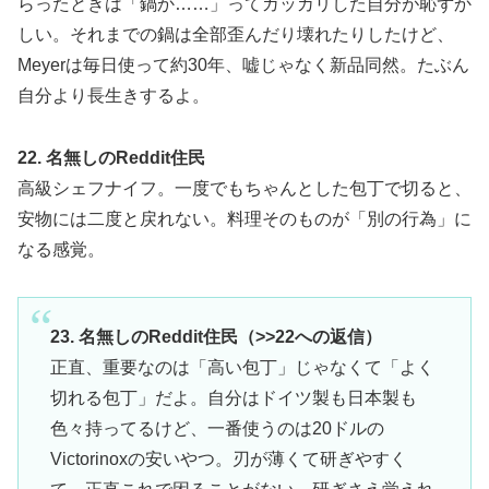
らったときは「鍋か……」ってガッカリした自分が恥ずか
しい。それまでの鍋は全部歪んだり壊れたりしたけど、
Meyerは毎日使って約30年、嘘じゃなく新品同然。たぶん
自分より長生きするよ。
22. 名無しのReddit住民
高級シェフナイフ。一度でもちゃんとした包丁で切ると、
安物には二度と戻れない。料理そのものが「別の行為」に
なる感覚。
23. 名無しのReddit住民（>>22への返信）
正直、重要なのは「高い包丁」じゃなくて「よく
切れる包丁」だよ。自分はドイツ製も日本製も
色々持ってるけど、一番使うのは20ドルの
Victorinoxの安いやつ。刃が薄くて研ぎやすく