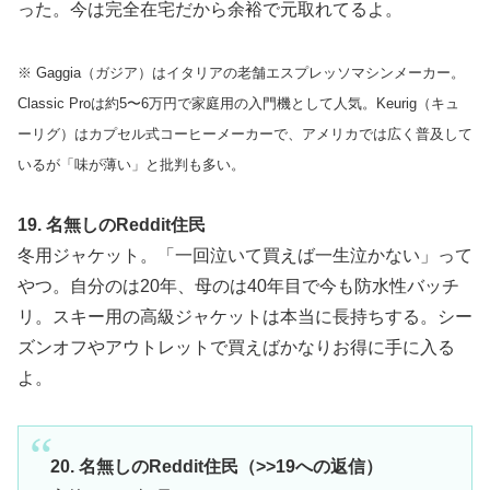
った。今は完全在宅だから余裕で元取れてるよ。
※ Gaggia（ガジア）はイタリアの老舗エスプレッソマシンメーカー。
Classic Proは約5〜6万円で家庭用の入門機として人気。Keurig（キュ
ーリグ）はカプセル式コーヒーメーカーで、アメリカでは広く普及して
いるが「味が薄い」と批判も多い。
19. 名無しのReddit住民
冬用ジャケット。「一回泣いて買えば一生泣かない」って
やつ。自分のは20年、母のは40年目で今も防水性バッチ
リ。スキー用の高級ジャケットは本当に長持ちする。シー
ズンオフやアウトレットで買えばかなりお得に手に入る
よ。
20. 名無しのReddit住民（>>19への返信）