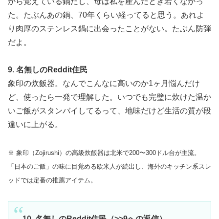
から覚えている鍋だし、母は私を産んだとき若くなかっ
た。たぶんあの鍋、70年くらい経ってると思う。あれよ
り肉厚のステンレス鍋に出会ったことがない。たぶん防弾
だよ。
9. 名無しのReddit住民
象印の炊飯器。なんでこんなに高いのか1ヶ月悩んだけ
ど、使ったら一発で理解した。いつでも完璧に炊けた温か
いご飯がスタンバイしてるって、地味だけど生活の質が段
違いに上がる。
※ 象印（Zojirushi）の高級炊飯器は北米で200〜300ドル台が主流。
「日本のご飯」の味に目覚める欧米人が続出し、海外のキッチン系スレ
ッドでは定番の推薦アイテム。
10. 名無しのReddit住民（>>9への返信）