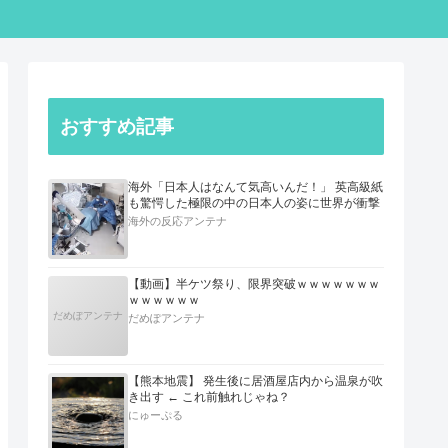
おすすめ記事
海外「日本人はなんて気高いんだ！」 英高級紙
も驚愕した極限の中の日本人の姿に世界が衝撃
海外の反応アンテナ
【動画】半ケツ祭り、限界突破ｗｗｗｗｗｗｗ
ｗｗｗｗｗｗ
だめぽアンテナ
だめぽアンテナ
【熊本地震】 発生後に居酒屋店内から温泉が吹
き出す ← これ前触れじゃね？
にゅーぷる