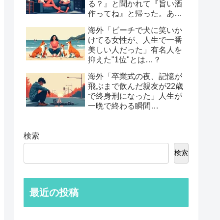
る？』と聞かれて『旨い酒
作ってね』と帰った。あれ
から30年考えてる」鈍すぎ
海外「ビーチで犬に笑いか
る男たちの後悔談…
けてる女性が、人生で一番
美しい人だった」有名人を
抑えた"1位"とは…？
海外「卒業式の夜、記憶が
飛ぶまで飲んだ親友が22歳
で終身刑になった」人生が
一晩で終わる瞬間…
検索
検索
最近の投稿