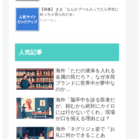
【画像】 まま「なんかプール入ってたら学生に
めっちゃ見られたw」
にゅーもふ
人気記事
海外「ただの液体を入れる
金属の筒だろ？」なぜ水筒
ブランドに世界中が夢中な
のか…
海外「脳卒中を診る医者だ
が、頼むから絶対にカイロ
には行かないでくれ」現場
が口を揃える理由とは？
海外「ネグリジェ姿で『お
礼に何かできることあ