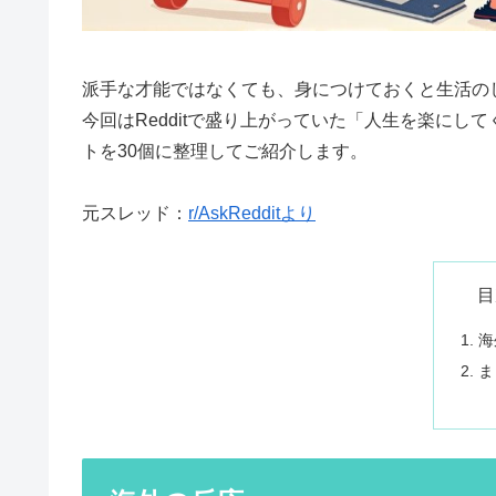
派手な才能ではなくても、身につけておくと生活の
今回はRedditで盛り上がっていた「人生を楽に
トを30個に整理してご紹介します。
元スレッド：
r/AskRedditより
目
海
ま