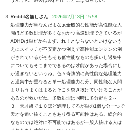
うんうん、過去は終わったことになるらしい。
Reddit名無しさん
2026年2月13日 15:58
処理能力が単なんだよなぁ全般的な性能が高性能な人
間ほど多数処理が多くなおかつ高速処理できているが
ADHDは単だからまずこれ！とならないといけないう
えにスイッチが不安定かつ例えで高性能エンジンの例
がされているがそもそも低性能なものも多いし過集中
についてもそこまでできるのは才能があった場合にし
か過ぎないというね。色々奇跡的に高性能な処理能力
と過集中が重なると単一処理能力な分、同性能な人間
よりもうまくはまるとそこを突き抜けていけることが
あるのが救いだね。多数処理は同時に多分野を２～
３、天才級で１０ほど処理してるが単の1個な分一つで
天才を追い抜くこともあり得る可能性はある。総合的
なものでは絶対に不可能ではあるが一般人抜ける人は