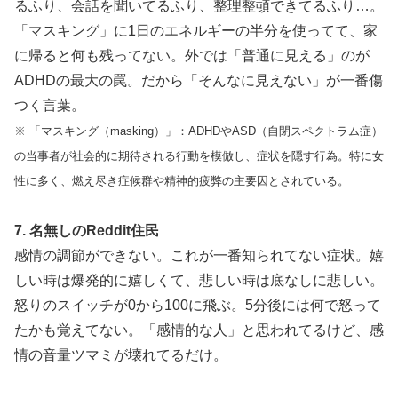
るふり、会話を聞いてるふり、整理整頓できてるふり…。
「マスキング」に1日のエネルギーの半分を使ってて、家
に帰ると何も残ってない。外では「普通に見える」のが
ADHDの最大の罠。だから「そんなに見えない」が一番傷
つく言葉。
※ 「マスキング（masking）」：ADHDやASD（自閉スペクトラム症）
の当事者が社会的に期待される行動を模倣し、症状を隠す行為。特に女
性に多く、燃え尽き症候群や精神的疲弊の主要因とされている。
7. 名無しのReddit住民
感情の調節ができない。これが一番知られてない症状。嬉
しい時は爆発的に嬉しくて、悲しい時は底なしに悲しい。
怒りのスイッチが0から100に飛ぶ。5分後には何で怒って
たかも覚えてない。「感情的な人」と思われてるけど、感
情の音量ツマミが壊れてるだけ。