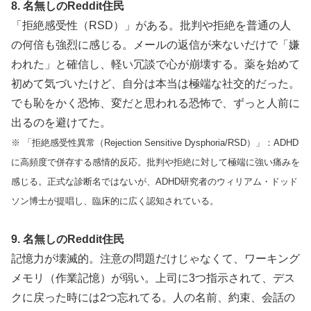
8. 名無しのReddit住民
「拒絶感受性（RSD）」がある。批判や拒絶を普通の人
の何倍も強烈に感じる。メールの返信が来ないだけで「嫌
われた」と確信し、軽い冗談で心が崩壊する。薬を始めて
初めて気づいたけど、自分は本当は極端な社交的だった。
でも恥をかく恐怖、変だと思われる恐怖で、ずっと人前に
出るのを避けてた。
※ 「拒絶感受性異常（Rejection Sensitive Dysphoria/RSD）」：ADHD
に高頻度で併存する感情的反応。批判や拒絶に対して極端に強い痛みを
感じる。正式な診断名ではないが、ADHD研究者のウィリアム・ドッド
ソン博士が提唱し、臨床的に広く認知されている。
9. 名無しのReddit住民
記憶力が壊滅的。注意の問題だけじゃなくて、ワーキング
メモリ（作業記憶）が弱い。上司に3つ指示されて、デス
クに戻った時には2つ忘れてる。人の名前、約束、会話の