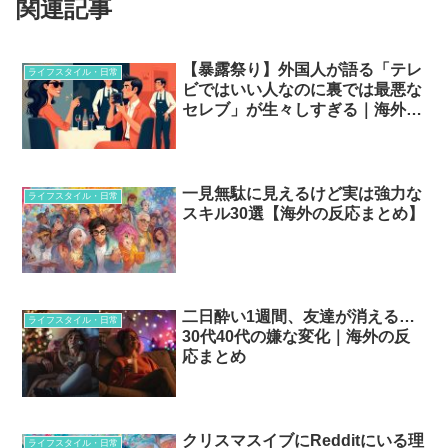
関連記事
【暴露祭り】外国人が語る「テレ
ライフスタイル・日常
ビではいい人なのに裏では最悪な
セレブ」が生々しすぎる｜海外の
反応
一見無駄に見えるけど実は強力な
ライフスタイル・日常
スキル30選【海外の反応まとめ】
二日酔い1週間、友達が消える…
ライフスタイル・日常
30代40代の嫌な変化｜海外の反
応まとめ
クリスマスイブにRedditにいる理
ライフスタイル・日常