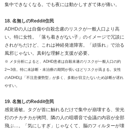
集中できなくなる。でも夜には動かしすぎて体が痛い。
18. 名無しのReddit住民
ADHDの人は自傷や自殺念慮のリスクが一般人口より高
い。特に女性。「落ち着きがない子」のイメージで冗談に
されがちだけど、これは神経発達障害。「頑張れ」で治る
風邪じゃない。真剣な理解と支援が必要。
※ メタ分析によると、ADHD患者は自殺未遂のリスクが一般人口の約
2〜3倍。特に未診断・未治療の期間が長いほどリスクが高まる。女性
のADHDは「不注意優勢型」が多く、多動が目立たないため診断が遅れ
やすい。
19. 名無しのReddit住民
感覚過敏。タグが首に触れるだけで集中が崩壊する、蛍光
灯のチカチカが拷問、隣の人の咀嚼音で会議の内容が全部
飛ぶ…。「気にしすぎ」じゃなくて、脳のフィルターが壊