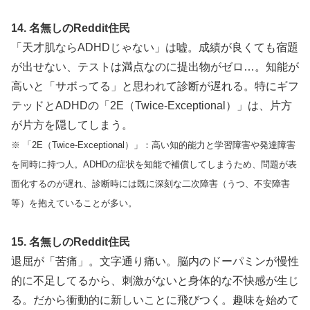
14. 名無しのReddit住民
「天才肌ならADHDじゃない」は嘘。成績が良くても宿題
が出せない、テストは満点なのに提出物がゼロ…。知能が
高いと「サボってる」と思われて診断が遅れる。特にギフ
テッドとADHDの「2E（Twice-Exceptional）」は、片方
が片方を隠してしまう。
※ 「2E（Twice-Exceptional）」：高い知的能力と学習障害や発達障害
を同時に持つ人。ADHDの症状を知能で補償してしまうため、問題が表
面化するのが遅れ、診断時には既に深刻な二次障害（うつ、不安障害
等）を抱えていることが多い。
15. 名無しのReddit住民
退屈が「苦痛」。文字通り痛い。脳内のドーパミンが慢性
的に不足してるから、刺激がないと身体的な不快感が生じ
る。だから衝動的に新しいことに飛びつく。趣味を始めて