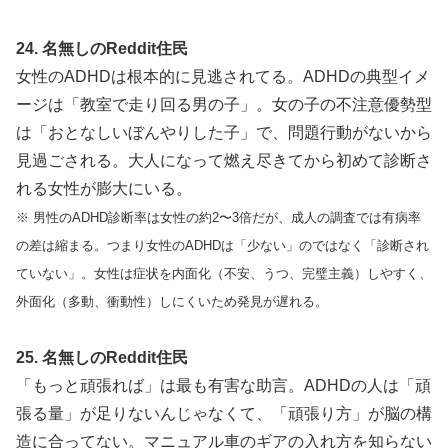
24. 名無しのReddit住民
女性のADHDは根本的に見逃されてる。ADHDの典型イメ
ージは「教室で走り回る男の子」。女の子の不注意優勢型
は「おとなしいぼんやりした子」で、問題行動がないから
見過ごされる。大人になって燃え尽きてから初めて診断さ
れる女性が膨大にいる。
※ 男性のADHD診断率は女性の約2〜3倍だが、成人の調査では有病率
の差は縮まる。つまり女性のADHDは「少ない」のではなく「診断され
ていない」。女性は症状を内面化（不安、うつ、完璧主義）しやすく、
外面化（多動、衝動性）しにくいため発見が遅れる。
25. 名無しのReddit住民
「もっと頑張れば」は最も有害な助言。ADHDの人は「頑
張る量」が足りないんじゃなくて、「頑張り方」が脳の構
造に合ってない。マニュアル車のギアの入れ方を知らない