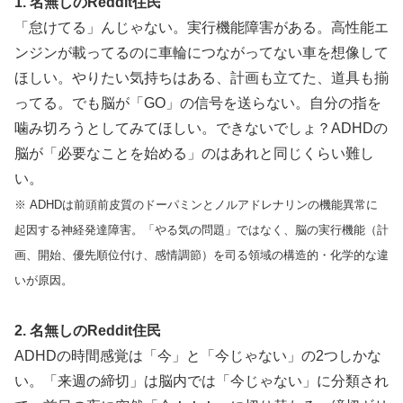
1. 名無しのReddit住民
「怠けてる」んじゃない。実行機能障害がある。高性能エ
ンジンが載ってるのに車輪につながってない車を想像して
ほしい。やりたい気持ちはある、計画も立てた、道具も揃
ってる。でも脳が「GO」の信号を送らない。自分の指を
噛み切ろうとしてみてほしい。できないでしょ？ADHDの
脳が「必要なことを始める」のはあれと同じくらい難し
い。
※ ADHDは前頭前皮質のドーパミンとノルアドレナリンの機能異常に
起因する神経発達障害。「やる気の問題」ではなく、脳の実行機能（計
画、開始、優先順位付け、感情調節）を司る領域の構造的・化学的な違
いが原因。
2. 名無しのReddit住民
ADHDの時間感覚は「今」と「今じゃない」の2つしかな
い。「来週の締切」は脳内では「今じゃない」に分類され