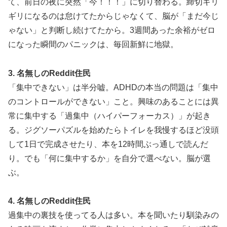
て、前日の夜に突然「今！！！」に切り替わる。締切ギリ
ギリになるのは怠けてたからじゃなくて、脳が「まだ今じ
ゃない」と判断し続けてたから。3週間あった余裕がゼロ
になった瞬間のパニックは、毎回新鮮に地獄。
3. 名無しのReddit住民
「集中できない」は半分嘘。ADHDの本当の問題は「集中
のコントロールができない」こと。興味のあることには異
常に集中する「過集中（ハイパーフォーカス）」が起き
る。ジグソーパズルを始めたらトイレを我慢するほど没頭
して1日で完成させたり、本を12時間ぶっ通しで読んだ
り。でも「何に集中するか」を自分で選べない。脳が選
ぶ。
4. 名無しのReddit住民
過集中の裏技を使ってる人は多い。本を聞いたり馴染みの