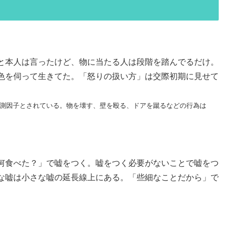
と本人は言ったけど、物に当たる人は段階を踏んでるだけ。
色を伺って生きてた。「怒りの扱い方」は交際初期に見せて
予測因子とされている。物を壊す、壁を殴る、ドアを蹴るなどの行為は
何食べた？」で嘘をつく。嘘をつく必要がないことで嘘をつ
な嘘は小さな嘘の延長線上にある。「些細なことだから」で