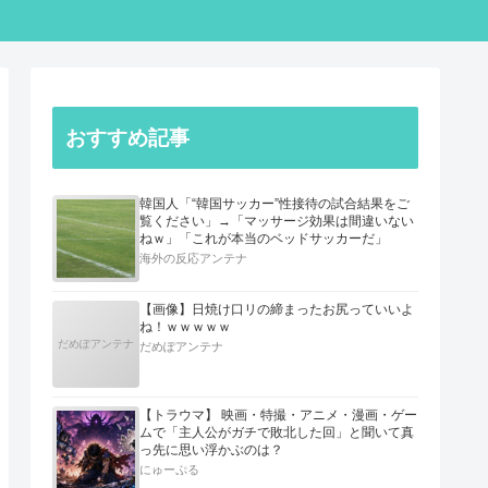
おすすめ記事
韓国人「“韓国サッカー”性接待の試合結果をご
覧ください」→「マッサージ効果は間違いない
ねｗ」「これが本当のベッドサッカーだ」
海外の反応アンテナ
【画像】日焼け口リの締まったお尻っていいよ
ね！ｗｗｗｗｗ
だめぽアンテナ
だめぽアンテナ
【トラウマ】 映画・特撮・アニメ・漫画・ゲー
ムで「主人公がガチで敗北した回」と聞いて真
っ先に思い浮かぶのは？
にゅーぷる