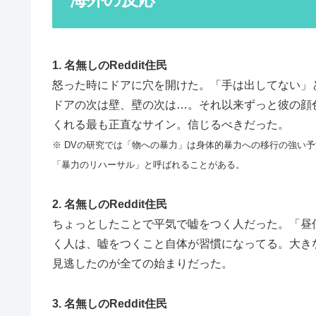
1. 名無しのReddit住民
怒った時にドアに穴を開けた。「手は出してない」
ドアの次は壁、壁の次は…。それ以来ずっと彼の顔
くれる最も正直なサイン。信じるべきだった。
※ DVの研究では「物への暴力」は身体的暴力への移行の強い
「暴力のリハーサル」と呼ばれることがある。
2. 名無しのReddit住民
ちょっとしたことで平気で嘘をつく人だった。「昼
く人は、嘘をつくこと自体が習慣になってる。大き
見逃したのが全ての始まりだった。
3. 名無しのReddit住民