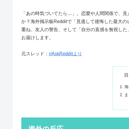
「あの時気づいてたら…」。恋愛や人間関係で、見
か？海外掲示板Redditで「見逃して後悔した最
重ね、友人の警告、そして「自分の直感を無視した
お届けします。
元スレッド：
r/AskRedditより
目
海
ま
海外の反応