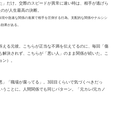
た」だけ。交際のスピードが異常に速い時は、相手が逃げら
たのが人生最高の決断。
剰な愛情表現や急速な関係の進展で相手を圧倒する行為。支配的な関係やナルシシ
る効果がある。
訴える元彼。こちらが正当な不満を伝えてるのに、毎回「傷
も解決されず、こちらが「悪い人」のまま関係が続いた。こ
ョン）。
悪」「職場が腐ってる」。3回目くらいで気づくべきだっ
いうことに。人間関係でも同じパターン。「元カレ/元カノ