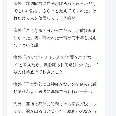
海外「数週間前に自分がぽろっと言ったどう
でもいい話を、さらっと覚えててくれた」そ
れだけで人を信用してしまう瞬間…
海外「こうなると分かってたら、お前は産ま
なかった」親に言われた一言が何十年も消え
ないという話
海外「パリで”アメリカ人？”と聞かれて”ウ
ィ”と答えたら、尻を蹴られて逃げられた」17
歳の修学旅行で起きたこと…
海外「子宮頸部には神経がないので痛みは感
じませんよ」医者に真顔で言われた一言…
海外「墓地で死体に質問できる回数が決まっ
てて、涙が出るほど笑った」続編が来なかっ