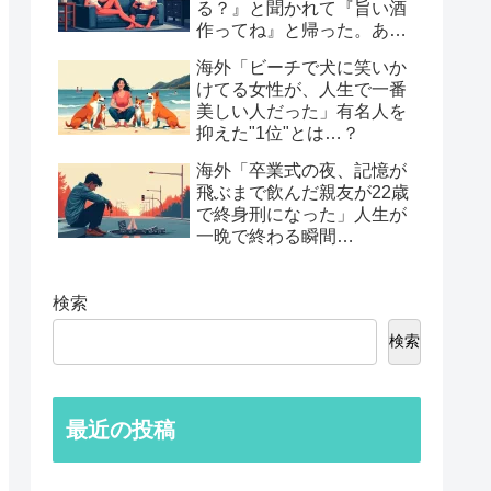
る？』と聞かれて『旨い酒
作ってね』と帰った。あれ
から30年考えてる」鈍すぎ
海外「ビーチで犬に笑いか
る男たちの後悔談…
けてる女性が、人生で一番
美しい人だった」有名人を
抑えた"1位"とは…？
海外「卒業式の夜、記憶が
飛ぶまで飲んだ親友が22歳
で終身刑になった」人生が
一晩で終わる瞬間…
検索
検索
最近の投稿