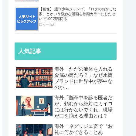
【画像】 週刊少年ジャンプ、「ロクのおかしな
家」とかいう微妙な漫画を巻頭カラーにしたせ
いで100万部切る
にゅーもふ
人気記事
海外「ただの液体を入れる
金属の筒だろ？」なぜ水筒
ブランドに世界中が夢中な
のか…
海外「脳卒中を診る医者だ
が、頼むから絶対にカイロ
には行かないでくれ」現場
が口を揃える理由とは？
海外「ネグリジェ姿で『お
礼に何かできることあ