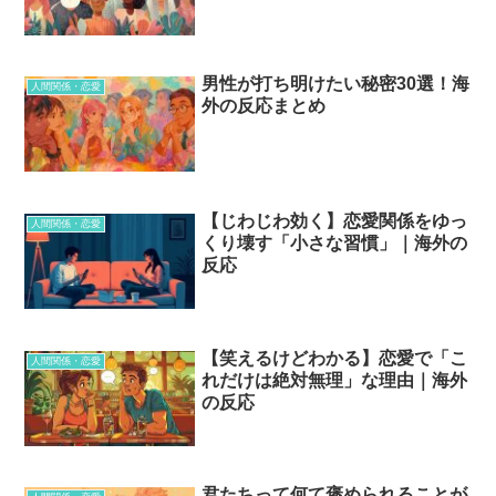
男性が打ち明けたい秘密30選！海
人間関係・恋愛
外の反応まとめ
【じわじわ効く】恋愛関係をゆっ
人間関係・恋愛
くり壊す「小さな習慣」｜海外の
反応
【笑えるけどわかる】恋愛で「こ
人間関係・恋愛
れだけは絶対無理」な理由｜海外
の反応
君たちって何て褒められることが