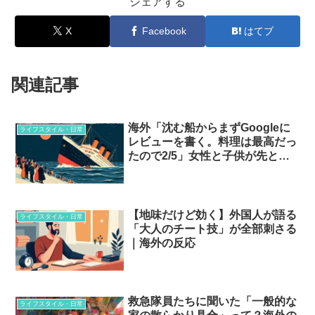
シェアする
X
Facebook
はてブ
関連記事
海外「沈む船からまずGoogleに
ライフスタイル・日常
レビューを書く。料理は最高だっ
たので2/5」女性と子供が先と言
われたら…？
【地味だけど効く】外国人が語る
ライフスタイル・日常
「大人のチート技」が全部刺さる
｜海外の反応
救急隊員たちに聞いた「一般的な
ライフスタイル・日常