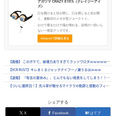
アガツマ CRAZY EYES（クレイジーアイ
ズ）
口を開けると目が閉じ、口を閉じると目が開
く、連動式のメガネ型ジョークトイ。
かけて喋るだけで場が壊れる、説明の一切いら
ない一発芸グッズです。
Amazonで詳細を見る
シェアする
X
Facebook
はてブ