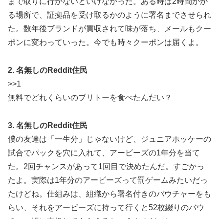
まで取りに行かないといけなかった。ある時は2時間かか
る場所で、証拠品を受け取るかのように署名までさせられ
た。数年後ブランドが買収されて味が落ち、メールもクー
ポンに変わっていった。今でも時々クーポンは届くよ。
2. 名無しのReddit住民
>>1
無料でどれくらいのブリトーを食べたんだい？
3. 名無しのReddit住民
僕の友達は「一生分」じゃないけど、ジュニアホッケーの
試合でパックを穴に入れて、アービーズの1年分を当て
た。2回チャンスがあって1回目で決めたんだ。すごかっ
たよ。実際は1年分のアービーズって罰ゲームみたいだっ
たけどね。仕組みは、組織から署名付きのバウチャーをも
らい、それをアービーズに持って行くと52枚綴りのバウ