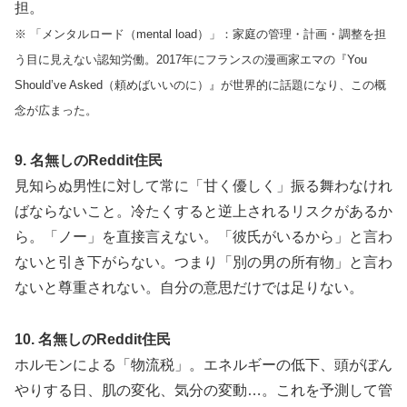
担。
※ 「メンタルロード（mental load）」：家庭の管理・計画・調整を担
う目に見えない認知労働。2017年にフランスの漫画家エマの『You
Should’ve Asked（頼めばいいのに）』が世界的に話題になり、この概
念が広まった。
9. 名無しのReddit住民
見知らぬ男性に対して常に「甘く優しく」振る舞わなけれ
ばならないこと。冷たくすると逆上されるリスクがあるか
ら。「ノー」を直接言えない。「彼氏がいるから」と言わ
ないと引き下がらない。つまり「別の男の所有物」と言わ
ないと尊重されない。自分の意思だけでは足りない。
10. 名無しのReddit住民
ホルモンによる「物流税」。エネルギーの低下、頭がぼん
やりする日、肌の変化、気分の変動…。これを予測して管