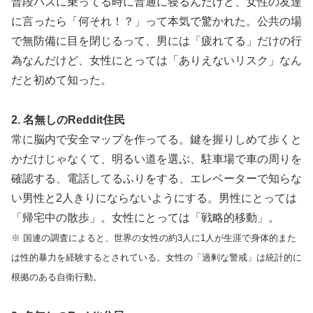
普段バスに乗ってる時に普通に寝るんだけど、女性の友達
に言ったら「何それ！？」って本気で驚かれた。公共の場
で無防備に目を閉じるって、男には「疲れてる」だけの行
為なんだけど、女性にとっては「ありえないリスク」なん
だと初めて知った。
2. 名無しのReddit住民
常に脳内で安全マップを作ってる。鍵を握りしめて歩くと
かだけじゃなくて、明るい道を選ぶ、駐車場で車の周りを
確認する、電話してるふりをする、エレベーターで知らな
い男性と2人きりにならないようにする。男性にとっては
「帰宅中の散歩」。女性にとっては「戦略的移動」。
※ 国連の調査によると、世界の女性の約3人に1人が生涯で身体的また
は性的暴力を経験するとされている。女性の「過剰な警戒」は統計的に
根拠のある自衛行動。