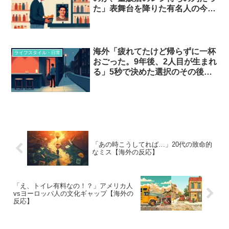
た」表舞台を降りた有名人の今…
海外「疲れてたけど帰らずに一杯
ライフスタイル・日常
おごった。9年後、2人目が生まれ
る」5秒で決めた選択のその後…
「あの時こうしてれば…」20代の致命的
なミス【海外の反応】
「え、トイレ有料なの！？」アメリカ人
vsヨーロッパ人の文化ギャップ【海外の
反応】