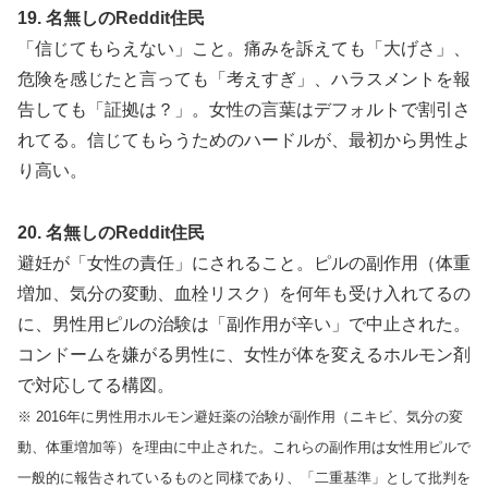
19. 名無しのReddit住民
「信じてもらえない」こと。痛みを訴えても「大げさ」、
危険を感じたと言っても「考えすぎ」、ハラスメントを報
告しても「証拠は？」。女性の言葉はデフォルトで割引さ
れてる。信じてもらうためのハードルが、最初から男性よ
り高い。
20. 名無しのReddit住民
避妊が「女性の責任」にされること。ピルの副作用（体重
増加、気分の変動、血栓リスク）を何年も受け入れてるの
に、男性用ピルの治験は「副作用が辛い」で中止された。
コンドームを嫌がる男性に、女性が体を変えるホルモン剤
で対応してる構図。
※ 2016年に男性用ホルモン避妊薬の治験が副作用（ニキビ、気分の変
動、体重増加等）を理由に中止された。これらの副作用は女性用ピルで
一般的に報告されているものと同様であり、「二重基準」として批判を