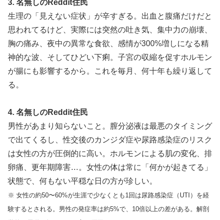
3. 名無しのReddit住民
生理の「見えない症状」が辛すぎる。出血と腹痛だけだと
思われてるけど、実際には突然の吐き気、集中力の崩壊、
胸の痛み、夜中の異常な食欲、感情が300%増しになる精
神的な波、そしてひどい下痢。子宮の収縮を促すホルモン
が腸にも影響するから。これを毎月、何十年も繰り返して
る。
4. 名無しのReddit住民
男性があまり知らないこと。膣分泌液は最悪のタイミング
で出てくるし、性交後のカンジダ症や尿路感染症のリスク
は女性の方が圧倒的に高い。ホルモンによる肌の変化、排
卵痛、更年期障害…。女性の体は常に「何かが起きてる」
状態で、何もない平穏な日の方が珍しい。
※ 女性の約50〜60%が生涯で少なくとも1回は尿路感染症（UTI）を経
験するとされる。男性の発症率は約5%で、10倍以上の差がある。解剖