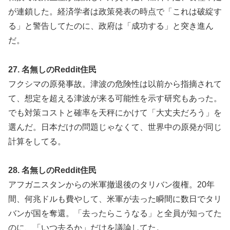
が連鎖した。経済学者は政策発表の時点で「これは破綻す
る」と警告してたのに、政府は「成功する」と突き進ん
だ。
27. 名無しのReddit住民
フクシマの原発事故。津波の危険性は以前から指摘されて
て、想定を超える津波が来る可能性を示す研究もあった。
でも対策コストと確率を天秤にかけて「大丈夫だろう」を
選んだ。日本だけの問題じゃなくて、世界中の原発が同じ
計算をしてる。
28. 名無しのReddit住民
アフガニスタンからの米軍撤退後のタリバン復権。20年
間、何兆ドルも費やして、米軍が去った瞬間に数日でタリ
バンが国を奪還。「去ったらこうなる」と全員が知ってた
のに、「いつ去るか」だけを議論してた。