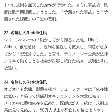
ト中に規則を無視した操作が行われた。さらに事故後、政
府は数日間隠蔽しようとした。「予測された事故」と「予
測された隠蔽」の二重の悲劇。
23. 名無しのReddit住民
シリコンバレーの「動かしてから謝る」文化。Uber、
Airbnb、仮想通貨…。規制を無視して拡大し、問題が起き
てから「想定外でした」と言う。テクノロジー企業が法律
より早く動くことを社会が許容し続けた結果、規制は常に
後追い。
24. 名無しのReddit住民
オピオイド危機。製薬会社パーデューファーマは「依存性
は低い」と偽って鎮痛剤オキシコンチンを大量に売り、ア
メリカ中に薬物依存を広めた。医師は処方し続け、規制当
局は見て見ぬふり。50万人以上が死亡した後にようやく