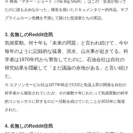
※ 映画『マネー・ショート（The Big Short）』はこの「全員が知って
たのに誰も止めなかった」構造を描いたドキュメンタリー的作品。サブ
プライムローン危機を予測して賭けた投資家たちの実話。
3. 名無しのReddit住民
気候変動。何十年も「未来の問題」と言われ続けて、今や
毎年のように記録的な猛暑、洪水、山火事が起きてる。科
学者は1970年代から警告してたのに、石油会社は自社の
研究結果を隠蔽して「まだ議論の余地がある」と言い続け
た。
※ エクソンモービル社は1977年時点でCO2と気温上昇の関係を自社の
科学者から報告されていたが、その後数十年にわたって気候変動の科学
的コンセンサスに対するロビー活動を続けていたことが2015年に報道
された。
4. 名無しのReddit住民