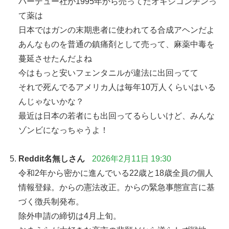
パーデュー社が1995年から売ってたオキシコンチンっ
て薬は
日本ではガンの末期患者に使われてる合成アヘンだよ
あんなものを普通の鎮痛剤として売って、麻薬中毒を
蔓延させたんだよね
今はもっと安いフェンタニルが違法に出回ってて
それで死んでるアメリカ人は毎年10万人くらいはいる
んじゃないかな？
最近は日本の若者にも出回ってるらしいけど、みんな
ゾンビになっちゃうよ！
Reddit名無しさん
2026年2月11日 19:30
令和2年から密かに進んでいる22歳と18歳全員の個人
情報登録。からの憲法改正。からの緊急事態宣言に基
づく徴兵制発布。
除外申請の締切は4月上旬。