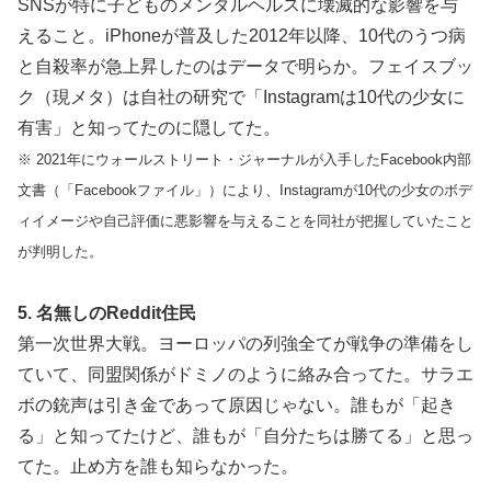
SNSが特に子どものメンタルヘルスに壊滅的な影響を与
えること。iPhoneが普及した2012年以降、10代のうつ病
と自殺率が急上昇したのはデータで明らか。フェイスブッ
ク（現メタ）は自社の研究で「Instagramは10代の少女に
有害」と知ってたのに隠してた。
※ 2021年にウォールストリート・ジャーナルが入手したFacebook内部
文書（「Facebookファイル」）により、Instagramが10代の少女のボデ
ィイメージや自己評価に悪影響を与えることを同社が把握していたこと
が判明した。
5. 名無しのReddit住民
第一次世界大戦。ヨーロッパの列強全てが戦争の準備をし
ていて、同盟関係がドミノのように絡み合ってた。サラエ
ボの銃声は引き金であって原因じゃない。誰もが「起き
る」と知ってたけど、誰もが「自分たちは勝てる」と思っ
てた。止め方を誰も知らなかった。