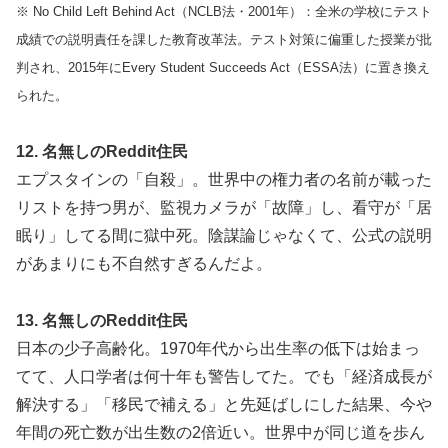
※ No Child Left Behind Act（NCLB法・2001年）：全米の学校にテスト
成績での説明責任を課した教育改革法。テスト対策に偏重した授業が批
判され、2015年にEvery Student Succeeds Act（ESSA法）に置き換え
られた。
12. 名無しのReddit住民
エプスタインの「自殺」。世界中の権力者の名前が載った
リストを持つ男が、監視カメラが「故障」し、看守が「居
眠り」してる間に獄中死。陰謀論じゃなくて、公式の説明
があまりにも不自然すぎるんだよ。
13. 名無しのReddit住民
日本の少子高齢化。1970年代から出生率の低下は始まっ
てて、人口学者は何十年も警告してた。でも「経済成長が
解決する」「移民で補える」と先延ばしにした結果、今や
年間の死亡数が出生数の2倍近い。世界中が同じ道を歩ん