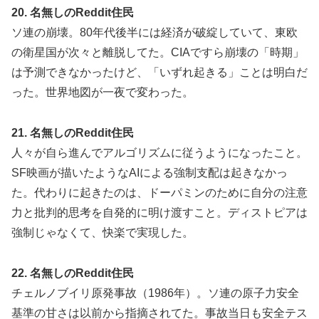
20. 名無しのReddit住民
ソ連の崩壊。80年代後半には経済が破綻していて、東欧
の衛星国が次々と離脱してた。CIAですら崩壊の「時期」
は予測できなかったけど、「いずれ起きる」ことは明白だ
った。世界地図が一夜で変わった。
21. 名無しのReddit住民
人々が自ら進んでアルゴリズムに従うようになったこと。
SF映画が描いたようなAIによる強制支配は起きなかっ
た。代わりに起きたのは、ドーパミンのために自分の注意
力と批判的思考を自発的に明け渡すこと。ディストピアは
強制じゃなくて、快楽で実現した。
22. 名無しのReddit住民
チェルノブイリ原発事故（1986年）。ソ連の原子力安全
基準の甘さは以前から指摘されてた。事故当日も安全テス