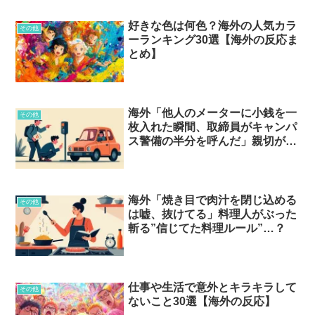
好きな色は何色？海外の人気カラ
その他
ーランキング30選【海外の反応ま
とめ】
海外「他人のメーターに小銭を一
その他
枚入れた瞬間、取締員がキャンパ
ス警備の半分を呼んだ」親切が犯
罪になる話…？
海外「焼き目で肉汁を閉じ込める
その他
は嘘、抜けてる」料理人がぶった
斬る”信じてた料理ルール”…？
仕事や生活で意外とキラキラして
その他
ないこと30選【海外の反応】