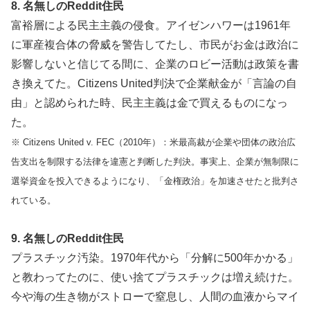
8. 名無しのReddit住民
富裕層による民主主義の侵食。アイゼンハワーは1961年
に軍産複合体の脅威を警告してたし、市民がお金は政治に
影響しないと信じてる間に、企業のロビー活動は政策を書
き換えてた。Citizens United判決で企業献金が「言論の自
由」と認められた時、民主主義は金で買えるものになっ
た。
※ Citizens United v. FEC（2010年）：米最高裁が企業や団体の政治広
告支出を制限する法律を違憲と判断した判決。事実上、企業が無制限に
選挙資金を投入できるようになり、「金権政治」を加速させたと批判さ
れている。
9. 名無しのReddit住民
プラスチック汚染。1970年代から「分解に500年かかる」
と教わってたのに、使い捨てプラスチックは増え続けた。
今や海の生き物がストローで窒息し、人間の血液からマイ