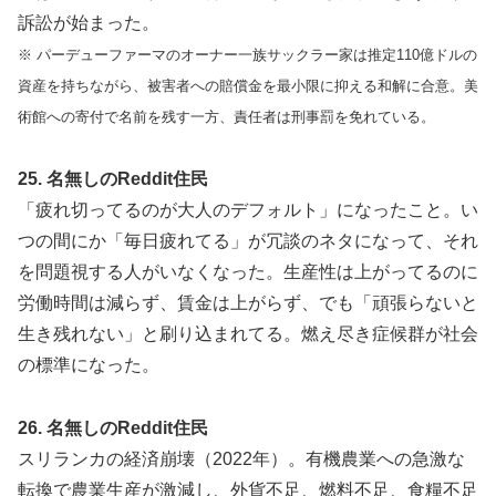
訴訟が始まった。
※ パーデューファーマのオーナー一族サックラー家は推定110億ドルの
資産を持ちながら、被害者への賠償金を最小限に抑える和解に合意。美
術館への寄付で名前を残す一方、責任者は刑事罰を免れている。
25. 名無しのReddit住民
「疲れ切ってるのが大人のデフォルト」になったこと。い
つの間にか「毎日疲れてる」が冗談のネタになって、それ
を問題視する人がいなくなった。生産性は上がってるのに
労働時間は減らず、賃金は上がらず、でも「頑張らないと
生き残れない」と刷り込まれてる。燃え尽き症候群が社会
の標準になった。
26. 名無しのReddit住民
スリランカの経済崩壊（2022年）。有機農業への急激な
転換で農業生産が激減し、外貨不足、燃料不足、食糧不足