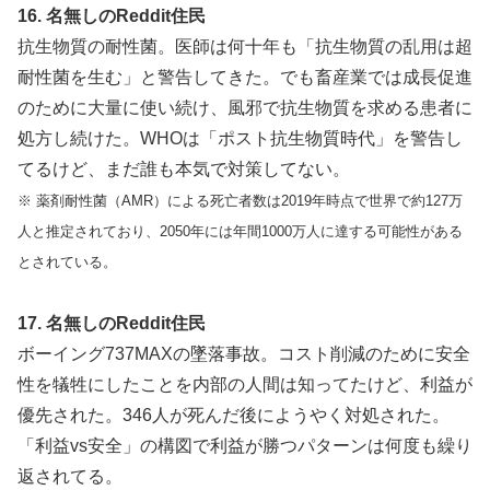
16. 名無しのReddit住民
抗生物質の耐性菌。医師は何十年も「抗生物質の乱用は超
耐性菌を生む」と警告してきた。でも畜産業では成長促進
のために大量に使い続け、風邪で抗生物質を求める患者に
処方し続けた。WHOは「ポスト抗生物質時代」を警告し
てるけど、まだ誰も本気で対策してない。
※ 薬剤耐性菌（AMR）による死亡者数は2019年時点で世界で約127万
人と推定されており、2050年には年間1000万人に達する可能性がある
とされている。
17. 名無しのReddit住民
ボーイング737MAXの墜落事故。コスト削減のために安全
性を犠牲にしたことを内部の人間は知ってたけど、利益が
優先された。346人が死んだ後にようやく対処された。
「利益vs安全」の構図で利益が勝つパターンは何度も繰り
返されてる。