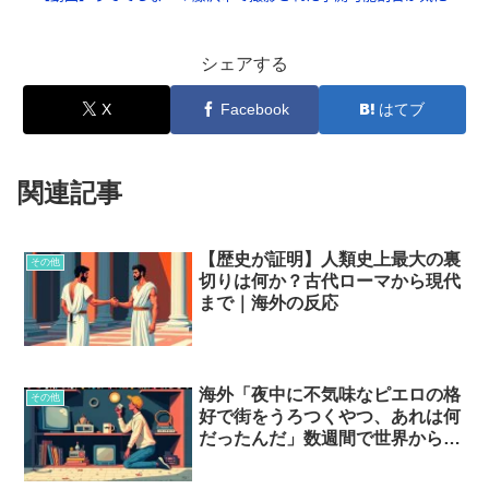
シェアする
X
Facebook
はてブ
関連記事
【歴史が証明】人類史上最大の裏
その他
切りは何か？古代ローマから現代
まで｜海外の反応
海外「夜中に不気味なピエロの格
その他
好で街をうろつくやつ、あれは何
だったんだ」数週間で世界から消
えた流行…