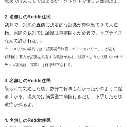
現実では太ももで詰まるか、ダボダボで怪しさ全開だよ。
2. 名無しのReddit住民
裁判で、判決の直前に決定的な証拠が突然出てきて大逆
転。実際の裁判では証拠は事前開示が必要で、サプライズ
なんて許されない。
※ アメリカの裁判では「証拠開示制度（ディスカバリー）」があり、
裁判前に双方が証拠を共有する義務がある。映画のような法廷でのサプ
ライズ証拠は、実際にはほぼ却下される。
3. 名無しのReddit住民
殴られて気絶した後、数分で何事もなかったかのように起
き上がる。現実では脳震盪で病院行きだし、下手したら後
遺症が残るよ。
4. 名無しのReddit住民