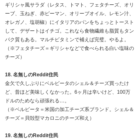
ギリシャ風サラダ（レタス、トマト、フェタチーズ、オリ
ーブ、玉ねぎ、赤ピーマン、オリーブオイル、レモン汁、
オレガノ、塩胡椒）にイタリアのパンをちょっとトースト
して、デザートはイチゴ。これなら食物繊維も脂質もタン
パク質もある。マルチビタミンで補えば完璧。やるよ。
（※フェタチーズ＝ギリシャなどで食べられる白い塩味の
チーズ）
18. 名無しのReddit住民
金欠で久しぶりにベルビータのシェル＆チーズ買ったけ
ど、昔ほど美味しくなかった。6ヶ月は辛いけど、100万
ドルのためなら頑張れる…。
（※ベルビータ＝米国の加工チーズ系ブランド。シェル＆
チーズ＝貝殻型マカロニのチーズ和え）
19. 名無しのReddit住民