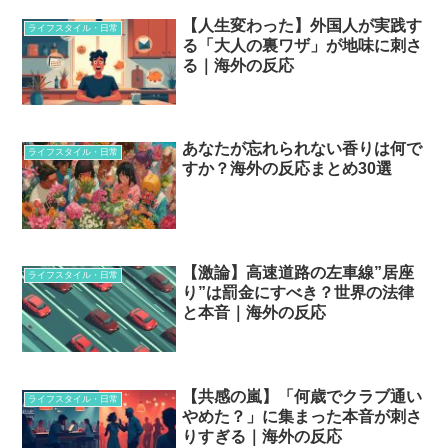
【人生変わった】外国人が実践す
ライフスタイル・日常
る「大人の裏ワザ」が地味に刺さ
る｜海外の反応
あなたが忘れられない香りは何で
ライフスタイル・日常
すか？海外の反応まとめ30選
【激論】高速道路の左車線”居座
ライフスタイル・日常
り”は罰金にすべき？世界の法律
と本音｜海外の反応
【共感の嵐】「何歳でクラブ通い
ライフスタイル・日常
やめた？」に集まった本音が刺さ
りすぎる｜海外の反応