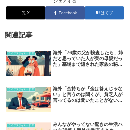
シェアする
X
Facebook
はてブ
関連記事
海外「76歳の父が検査したら、姉
ライフスタイル・日常
だと思っていた人が実の母親だっ
た」墓場まで隠された家族の秘
密…？
海外「金持ちが『金は答えじゃな
ライフスタイル・日常
い』と言うのは聞くが、貧乏人が
言ってるのは聞いたことがない」
…？
みんながやってない驚きの生活ハ
ライフスタイル・日常