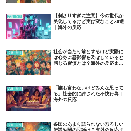
【刺さりすぎに注意】今の世代が
文化・習慣
美化してるけど実は変なこと30選
｜海外の反応
社会が当たり前とするけど実際に
文化・習慣
は心身に悪影響を及ぼしていると
感じる習慣とは？海外の反応まと
め
「誰も言わないけどみんな思って
文化・習慣
る」社会的に許された不快行為｜
海外の反応
各国のあまり語られない恐ろしい
文化・習慣
伝説や闇の民話は？海外の反応ま