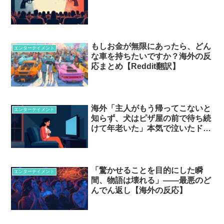
もしお金が無限にあったら、どん
エンターテイメント
な車を持ちたいですか？海外の反
応まとめ【Reddit翻訳】
海外「主人がもう帰ってこないと
エンターテイメント
知らず、犬はピザ屋の前で待ち続
けて年老いた」本気で泣いたドラ
マの死…
「驚かせることを目的にした瞬
エンターテイメント
間、物語は壊れる」——最悪のど
んでん返し【海外の反応】