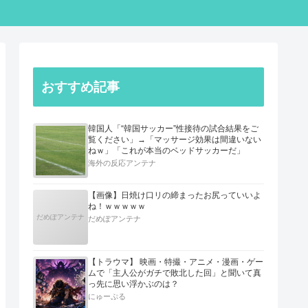
おすすめ記事
韓国人「“韓国サッカー”性接待の試合結果をご
覧ください」→「マッサージ効果は間違いない
ねｗ」「これが本当のベッドサッカーだ」
海外の反応アンテナ
【画像】日焼け口リの締まったお尻っていいよ
ね！ｗｗｗｗｗ
だめぽアンテナ
だめぽアンテナ
【トラウマ】 映画・特撮・アニメ・漫画・ゲー
ムで「主人公がガチで敗北した回」と聞いて真
っ先に思い浮かぶのは？
にゅーぷる