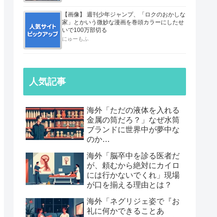
【画像】 週刊少年ジャンプ、「ロクのおかしな
家」とかいう微妙な漫画を巻頭カラーにしたせ
いで100万部切る
にゅーもふ
人気記事
海外「ただの液体を入れる
金属の筒だろ？」なぜ水筒
ブランドに世界中が夢中な
のか…
海外「脳卒中を診る医者だ
が、頼むから絶対にカイロ
には行かないでくれ」現場
が口を揃える理由とは？
海外「ネグリジェ姿で『お
礼に何かできることあ