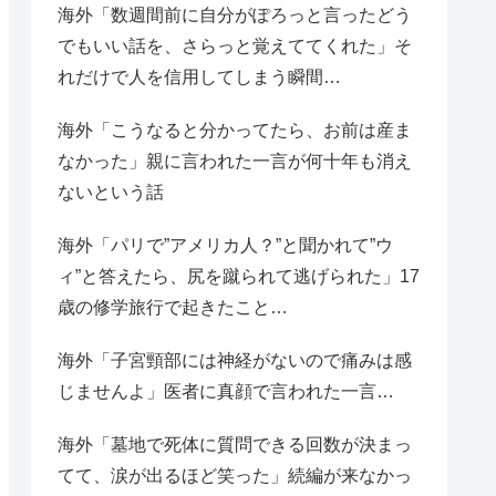
海外「数週間前に自分がぽろっと言ったどう
でもいい話を、さらっと覚えててくれた」そ
れだけで人を信用してしまう瞬間…
海外「こうなると分かってたら、お前は産ま
なかった」親に言われた一言が何十年も消え
ないという話
海外「パリで”アメリカ人？”と聞かれて”ウ
ィ”と答えたら、尻を蹴られて逃げられた」17
歳の修学旅行で起きたこと…
海外「子宮頸部には神経がないので痛みは感
じませんよ」医者に真顔で言われた一言…
海外「墓地で死体に質問できる回数が決まっ
てて、涙が出るほど笑った」続編が来なかっ