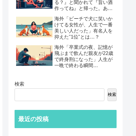
る？』と聞かれて『旨い酒
作ってね』と帰った。あれ
から30年考えてる」鈍すぎ
海外「ビーチで犬に笑いか
る男たちの後悔談…
けてる女性が、人生で一番
美しい人だった」有名人を
抑えた"1位"とは…？
海外「卒業式の夜、記憶が
飛ぶまで飲んだ親友が22歳
で終身刑になった」人生が
一晩で終わる瞬間…
検索
検索
最近の投稿