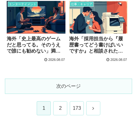
エンターテイメント
仕事・キャリア
海外「史上最高のゲーム
海外「採用担当から『履
だと思ってる。そのうえ
歴書ってどう書けばいい
で誰にも勧めない」満点
ですか』と相談された」
なのに人を選ぶ作品た
その時点で船はもう沈ん
2026.08.07
2026.08.07
ち…
でる…職場の噂話
次のページ
次
1
2
173
へ