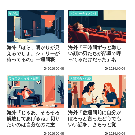
その他
エンターテイメント
海外「ほら、明かりが見
海外「三時間ずっと難し
えるでしょ。シェリーが
い顔の男たちが部屋で喋
待ってるの」一週間寝た
ってるだけだった」名作
きりの人が立ち上がった
と呼ばれる映画で寝た人
2026.08.08
2026.08.08
夜…
たちの告白…
ライフスタイル・日常
人間関係・恋愛
海外「じゃあ、そろそろ
海外「数週間前に自分が
解放してあげるね」切り
ぽろっと言ったどうでも
たいのは自分なのに主語
いい話を、さらっと覚え
をひっくり返す一言…
ててくれた」それだけで
2026.08.08
2026.08.08