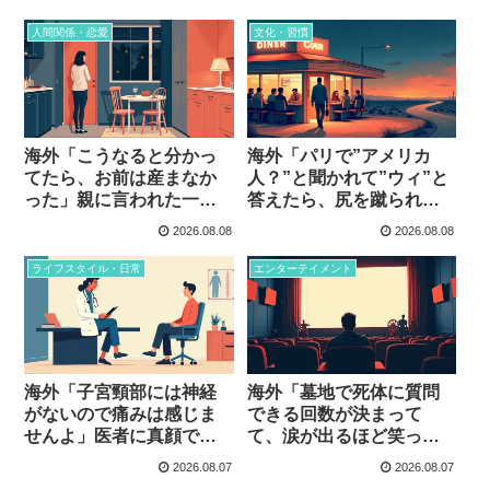
人を信用してしまう瞬
間…
人間関係・恋愛
文化・習慣
海外「こうなると分かっ
海外「パリで”アメリカ
てたら、お前は産まなか
人？”と聞かれて”ウィ”と
った」親に言われた一言
答えたら、尻を蹴られて
が何十年も消えないとい
逃げられた」17歳の修学
2026.08.08
2026.08.08
う話
旅行で起きたこと…
ライフスタイル・日常
エンターテイメント
海外「子宮頸部には神経
海外「墓地で死体に質問
がないので痛みは感じま
できる回数が決まって
せんよ」医者に真顔で言
て、涙が出るほど笑っ
われた一言…
た」続編が来なかった映
2026.08.07
2026.08.07
画…