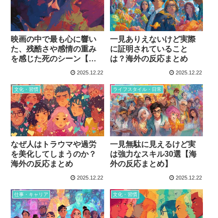
映画の中で最も心に響い
一見ありえないけど実際
た、残酷さや感情の重み
に証明されていること
を感じた死のシーン【海
は？海外の反応まとめ
外の反応まとめ】
2025.12.22
2025.12.22
文化・習慣
ライフスタイル・日常
なぜ人はトラウマや過労
一見無駄に見えるけど実
を美化してしまうのか？
は強力なスキル30選【海
海外の反応まとめ
外の反応まとめ】
2025.12.22
2025.12.22
仕事・キャリア
文化・習慣