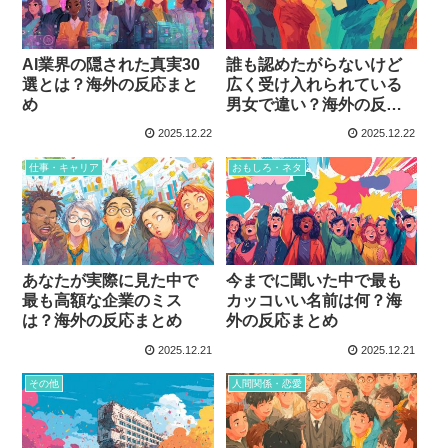
AI業界の隠された真実30
誰も認めたがらないけど
選とは？海外の反応まと
広く受け入れられている
め
男女で違い？海外の反応
まとめ
2025.12.22
2025.12.22
仕事・キャリア
おもしろ・ネタ
あなたが実際に見た中で
今までに聞いた中で最も
最も高額な企業のミス
カッコいい名前は何？海
は？海外の反応まとめ
外の反応まとめ
2025.12.21
2025.12.21
その他
人間関係・恋愛