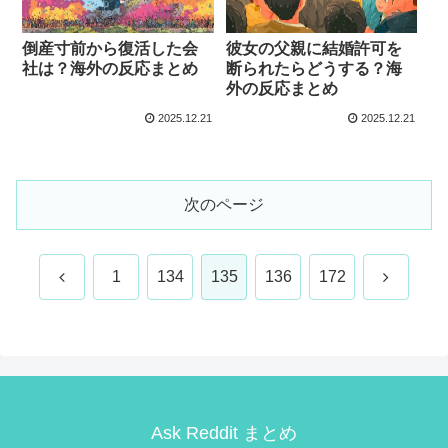
倒産寸前から復活した会
彼女の父親に結婚許可を
社は？海外の反応まとめ
断られたらどうする？海
外の反応まとめ
2025.12.21
2025.12.21
次のページ
前
次
1
134
135
136
172
へ
へ
Ask Reddit まとめ