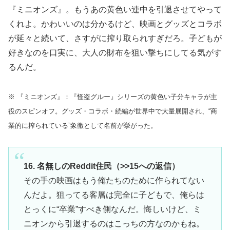
『ミニオンズ』。もうあの黄色い連中を引退させてやって
くれよ。かわいいのは分かるけど、映画とグッズとコラボ
が延々と続いて、さすがに搾り取られすぎだろ。子どもが
好きなのを口実に、大人の財布を狙い撃ちにしてる気がす
るんだ。
※ 『ミニオンズ』：『怪盗グルー』シリーズの黄色い子分キャラが主
役のスピンオフ。グッズ・コラボ・続編が世界中で大量展開され、“商
業的に搾られている”象徴として名前が挙がった。
16. 名無しのReddit住民（>>15への返信）
その手の映画はもう俺たちのために作られてない
んだよ。狙ってる客層は完全に子どもで、俺らは
とっくに“卒業”すべき側なんだ。悔しいけど、ミ
ニオンから引退するのはこっちの方なのかもね。