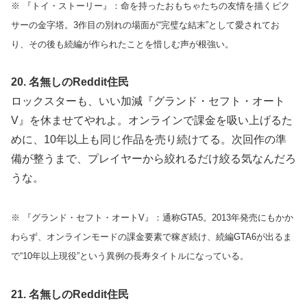
※ 『トイ・ストーリー』：命を持ったおもちゃたちの友情を描くピク
サーの金字塔。3作目の別れの場面が“完璧な結末”として愛されてお
り、その後も続編が作られたことを惜しむ声が根強い。
20. 名無しのReddit住民
ロックスターも、いい加減『グランド・セフト・オート
V』を休ませてやれよ。オンラインで課金を吸い上げるた
めに、10年以上も同じ作品を売り続けてる。次回作の準
備が整うまで、プレイヤーから絞れるだけ絞る気なんだろ
うな。
※ 『グランド・セフト・オートV』：通称GTA5。2013年発売にもかか
わらず、オンラインモードの課金要素で稼ぎ続け、続編GTA6が出るま
で“10年以上現役”という異例の長寿タイトルになっている。
21. 名無しのReddit住民