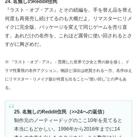
24. 名無しのReddit住民
『ラスト・オブ・アス』とその続編を、手を替え品を替え
何度も再発売し続けてるのも大概だよ。リマスターにリメ
イクに完全版、パッケージを変えて同じゲームを売り直
す。あれだけの名作を、これほど露骨に使い回されるとさ
すがに興ざめだ。
※ 『ラスト・オブ・アス』：荒廃した世界で少女と男の旅を描く、ド
ラマ性重視の名作アクション。物語と演出は絶賛される一方、名作ゆえ
にリマスター・リメイク版が何度も出ることへ“使い回し”との声もあ
る。
25. 名無しのReddit住民（>>24への返信）
制作元のノーティードッグのここ10年を見てると
本当にもどかしい。1996年から2016年までに14