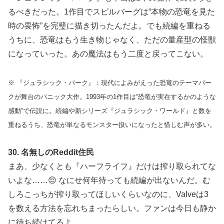
るべきだった。1作目でスピルバーグは“本物の恐竜を見た
時の畏怖”を完璧に描き切ったんだよ。でも続編を重ねる
うちに、恐竜はもう生き物じゃなく、ただの量産型の怪獣
になっていった。あの魔法はもう二度と戻ってこない。
※ 『ジュラシック・パーク』：現代によみがえった恐竜のテーマパー
クが舞台のパニック大作。1993年の1作目は“恐竜が実在するかのような
感動”で伝説に。続編や新シリーズ『ジュラシック・ワールド』と数を
重ねるうち、恐竜が単なるモンスター扱いになったと惜しむ声が多い。
30. 名無しのReddit住民
まあ、少なくとも『ハーフライフ』だけは搾り取られてな
いよな……😔 なにせ何年待っても続編が出ないんだ。む
しろこっちが搾り取ってほしいくらいなのに、Valveは3
を数える方法を忘れちまったらしい。ファンは今日も静か
に待ち続けてるよ。