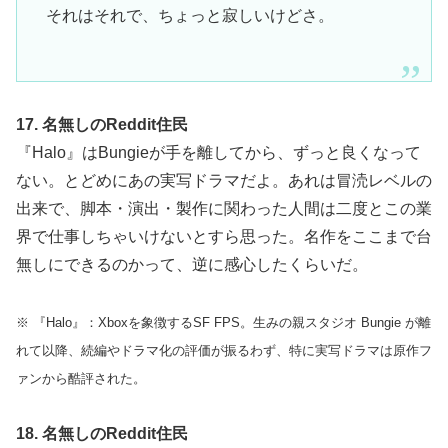
それはそれで、ちょっと寂しいけどさ。
17. 名無しのReddit住民
『Halo』はBungieが手を離してから、ずっと良くなって
ない。とどめにあの実写ドラマだよ。あれは冒涜レベルの
出来で、脚本・演出・製作に関わった人間は二度とこの業
界で仕事しちゃいけないとすら思った。名作をここまで台
無しにできるのかって、逆に感心したくらいだ。
※ 『Halo』：Xboxを象徴するSF FPS。生みの親スタジオ Bungie が離
れて以降、続編やドラマ化の評価が振るわず、特に実写ドラマは原作フ
ァンから酷評された。
18. 名無しのReddit住民