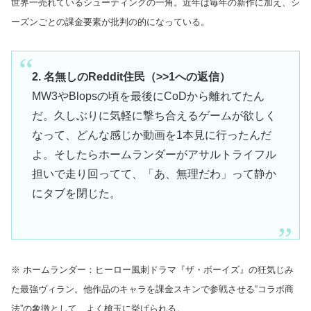
世界一売れているシューティングの一角。近年は毎年の新作に加え、シ
ーズンごとの課金要素が批判の的になっている。
2. 名無しのReddit住民（>>1への返信）
MW3やBlopsの頃を最後にCoDから離れてたん
だ。久しぶりに気軽に撃ち合えるゲームが欲しく
なって、どんな感じか動画を1本見に行ったんだ
よ。そしたらホームランダーがアサルトライフル
担いで走り回ってて、「あ、無理だわ」って静か
にタブを閉じた。
※ ホームランダー：ヒーロー風刺ドラマ『ザ・ボーイズ』の狂気じみ
た最強ヴィラン。他作品のキャラを課金スキンで参戦させる“コラボ商
法”の象徴として、よく槍玉に挙げられる。