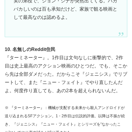
実の弟役で、ジョン・シナが突然出てくる。バカ
バカしいのは百も承知だけど、家族で観る映画と
して最高なのは認めるよ。
10. 名無しのReddit住民
『ターミネーター』。1作目は文句なしに衝撃的で、2作
目は史上最高のアクション映画のひとつだ。でも、そこか
ら先は全部ダメだった。だからこそ『ジェニシス』でリブ
ートして、また『ニュー・フェイト』でやり直したんだ
よ。何度作り直しても、あの2本を超えられないんだ。
※ 『ターミネーター』：機械が支配する未来から殺人アンドロイドが
送り込まれるSFアクション。1・2作目は伝説的評価。以降は不振が続
き、『ジェニシス』『ニュー・フェイト』とシリーズを“なかったこ