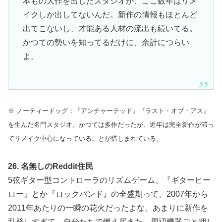
本もの大作を出したスタジオが、ここ数年はリメ
イクしか出してないんだ。新作の情報もほとんど
出てこないし、才能ある人材の流出も続いてる。
かつての勢いを知ってるだけに、余計につらい
よ。
※ ノーティードッグ：『アンチャーテッド』『ラスト・オブ・アス』
を生んだ名門スタジオ。かつては多作だったが、近年は完全新作が滞っ
てリメイク中心になっていることが惜しまれている。
26. 名無しのReddit住民
5弦ギター型コントローラのリズムゲーム、『ギターヒー
ロー』とか『ロックバンド』の全盛期って、2007年から
2011年あたりの一瞬の花火だったよな。あまりに新作を
乱発しすぎて、自分たちで燃え尽きた。周辺機器ごと押し