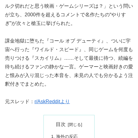
ルク切れだと思う映画・ゲームシリーズは？」という問い
が立ち、2000件を超えるコメントで名作たちの“やりす
ぎ”が次々と槍玉に挙げられた。
課金地獄に堕ちた『コール オブ デューティ』、ついに宇
宙へ行った『ワイルド・スピード』、同じゲームを何度も
売りつける『スカイリム』……そして最後に待つ、続編を
待ち続けるファンの静かな一言。ゲーマーと映画好きの愛
と恨みが入り混じった本音を、未見の人でも分かるよう注
釈付きでまとめた。
元スレッド：
r/AskRedditより
目次
海外の反応