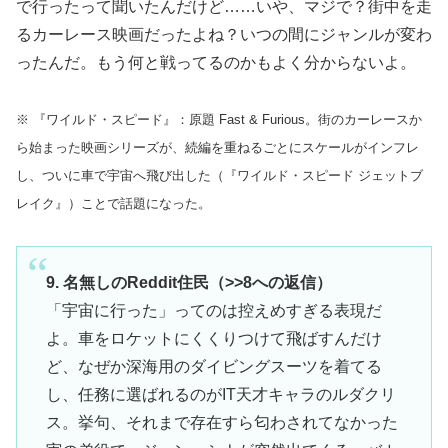
で行ったって聞いたんだけど……いや、マジで？街中を走
るカーレース映画だったよね？いつの間にジャンルが変わ
ったんだ。もう何と戦ってるのかもよく分からないよ。
※ 『ワイルド・スピード』：原題 Fast & Furious。街のカーレースか
ら始まった映画シリーズが、続編を重ねるごとにスケールがインフレ
し、ついに車で宇宙へ飛び出した（『ワイルド・スピード ジェットブ
レイク』）ことで話題になった。
9. 名無しのReddit住民（>>8への返信）
「宇宙に行った」ってのは控えめすぎる表現だ
よ。車をロケットにくくりつけて飛ばすんだけ
ど、なぜか深海用のダイビングスーツを着てる
し、任務に選ばれるのがIT天才キャラのルダクリ
ス。挙句、それまで存在すら匂わされてなかった