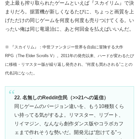
史上最も搾り取られたゲームといえば『スカイリム』で決
まりだろ。据置機が新しくなるたびに、ちょっと画質を上
げただけの同じゲームを何度も何度も売りつけてくる。い
ったい俺は同じ竜退治に、あと何回金を払えばいいんだ。
※ 『スカイリム』：中世ファンタジー世界を自由に冒険する大作
RPG（The Elder Scrolls V）。2011年の発売以来、ハードが変わるたび
に移植・リマスター版が繰り返し発売され、“何度も買わされる”ことの
代名詞になった。
22. 名無しのReddit住民（>>21への返信）
同じゲームのバージョン違いを、もう10種類くら
い持ってる気がするよ。リマスター、リブート、
リイマジン、なんなら創作ダンス版やコラボカフ
ェまで作れそうな勢いだ。開発元は“怠けてる”っ