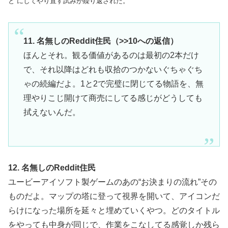
と”にしてやり直す試みが繰り返された。
11. 名無しのReddit住民（>>10への返信）
ほんとそれ。観る価値があるのは最初の2本だけ
で、それ以降はどれも収拾のつかないぐちゃぐち
ゃの続編だよ。1と2で完璧に閉じてる物語を、無
理やりこじ開けて商売にしてる感じがどうしても
拭えないんだ。
12. 名無しのReddit住民
ユービーアイソフト製ゲームのあの“お決まりの流れ”その
ものだよ。マップの塔に登って視界を開いて、アイコンだ
らけになった場所を延々と埋めていくやつ。どのタイトル
をやっても中身が同じで、作業をこなしてる感覚しか残ら