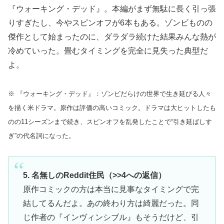
『ウォーキング・デッド』。本編がまず無駄に長く引っ張
りすぎたし、今やスピンオフが6本もある。ゾンビものの
傑作として始まったのに、ダラダラ続けた結果みんな熱が
冷めていった。畳むタイミングを完全に見失った典型だ
よ。
※ 『ウォーキング・デッド』：ゾンビだらけの世界で生き延びる人々
を描く米ドラマ。原作は評価の高いコミック。ドラマは大ヒットしたも
のの11シーズンまで続き、スピンオフを乱発したことで“引き延ばしす
ぎ”の代名詞になった。
5. 名無しのReddit住民（>>4への返信）
原作コミックの方は本当に見事なタイミングで完
結してるんだよ。あの終わり方は綺麗だった。同
じ作者の『インヴィンシブル』もそうだけど、引