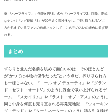
※ 『ハーフライフ』：伝説的FPS。名作『ハーフライフ2』以降、正式
なナンバリング続編『3』が20年近く音沙汰なし。“搾り取られる”どこ
ろか飢えているファンの自虐ネタとして、この手のスレの締めに必ず現
れる。
まとめ
ずらりと並んだ名前を眺めて面白いのは、そのほとんど
が“かつては本物の傑作だった”という点だ。搾り取られ方
も一様じゃない。『コール オブ デューティ』や『グラン
ド・セフト・オートV』のように課金で吸い上げられるゲ
ーム、『スカイリム』や『ラスト・オブ・アス』のように
同じ中身を何度も売り直される再発売地獄、『ウォーキン
グ・デッド』や『ターミネーター』のように話を引き延ば