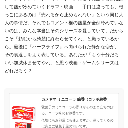
して熱が冷めていくドラマ・映画——手口は違っても、根
っこにあるのは「売れるから止められない」という同じ大
人の事情だ。それでもコメント欄の熱量が全然冷めていな
いのは、みんな本当はそのシリーズを愛していて、だから
こそ「頼むから綺麗に終わらせてくれ」と願っているか
ら。最後に『ハーフライフ』へ向けられた静かな😔が、
その裏返しをよく表している。あなたが「もう十分だろ、
いい加減休ませてやれ」と思う映画・ゲームシリーズは、
どれだろう？
カメヤマ ミニコーラ 線香（コラボ線香）
駄菓子のミニコーラの香りがそのまま立ちのぼ
る、コーラ味のお線香です。
仏壇にもお部屋にも使えますが、漂ってくるの
は完全に駄菓子屋の匂いです。