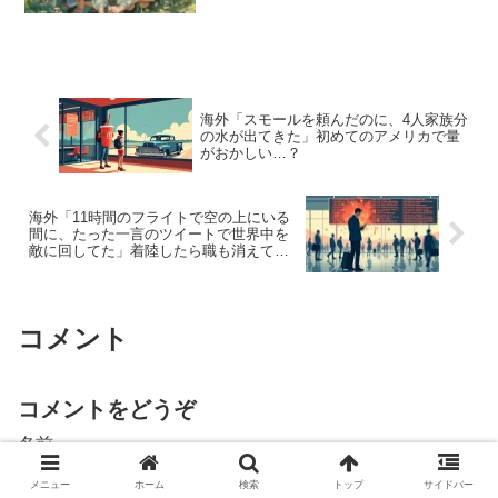
海外「スモールを頼んだのに、4人家族分
の水が出てきた」初めてのアメリカで量
がおかしい…？
海外「11時間のフライトで空の上にいる
間に、たった一言のツイートで世界中を
敵に回してた」着陸したら職も消えてい
た話…
コメント
コメントをどうぞ
名前
メニュー
ホーム
検索
トップ
サイドバー