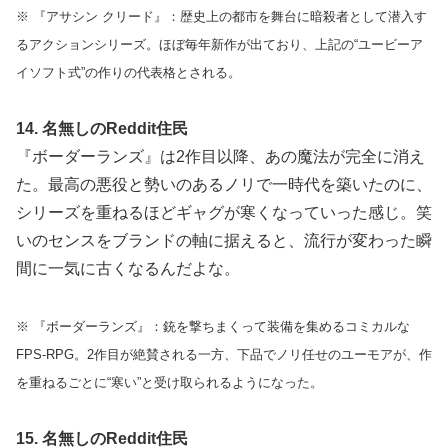
※ 『アサシン クリード』：歴史上の都市を舞台に暗殺者として潜入す
るアクションシリーズ。ほぼ毎年新作が出ており、上記の“ユービーア
イソフト式”の作りの代表格とされる。
14. 名無しのReddit住民
『ボーダーランズ』は2作目以降、あの魔法が完全に消え
た。最高の悪役と勢いのあるノリで一時代を築いたのに、
シリーズを重ねるほどギャグが寒くなっていった感じ。笑
いのセンスをブランドの軸に据えると、流行が変わった瞬
間に一気に古くなるんだよな。
※ 『ボーダーランズ』：銃を撃ちまくって装備を集めるコミカルな
FPS-RPG。2作目が絶賛される一方、下品でノリ任せのユーモアが、作
を重ねるごとに“寒い”と受け取られるようになった。
15. 名無しのReddit住民