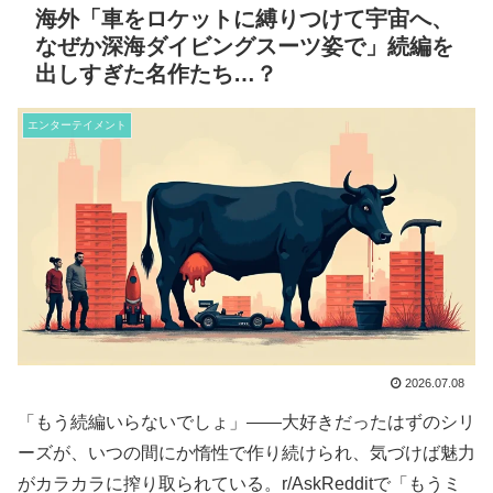
海外「車をロケットに縛りつけて宇宙へ、
なぜか深海ダイビングスーツ姿で」続編を
出しすぎた名作たち…？
エンターテイメント
2026.07.08
「もう続編いらないでしょ」——大好きだったはずのシリ
ーズが、いつの間にか惰性で作り続けられ、気づけば魅力
がカラカラに搾り取られている。r/AskRedditで「もうミ