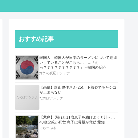
おすすめ記事
韓国人「韓国人が日本のラーメンについて勘違
いしていることがこちら…」→「え
っ？？？？？？？？？？」＝韓国の反応
海外の反応アンテナ
【画像】影山優佳さん(25)、下着姿であたシコ
が止まらない
だめぽアンテナ
だめぽアンテナ
【悲痛】 溺れた11歳息子を助けようと川へ…
40歳父親が死亡 息子は母親が救助 愛知
にゅーぷる