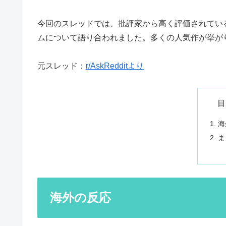
今回のスレッドでは、批評家から高く評価されてい
ムについて語り合われました。多くの人気作が挙が
元スレッド：
r/AskRedditより
目
海
ま
海外の反応