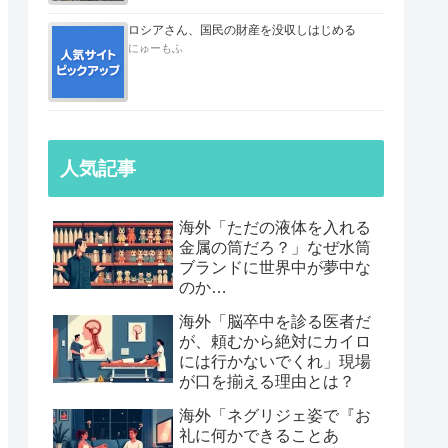
ロシアさん、国民の財産を没収しはじめる
にゅーもふ
人気記事
海外「ただの液体を入れる
金属の筒だろ？」なぜ水筒
ブランドに世界中が夢中な
のか…
海外「脳卒中を診る医者だ
が、頼むから絶対にカイロ
には行かないでくれ」現場
が口を揃える理由とは？
海外「ネグリジェ姿で『お
礼に何かできることあ