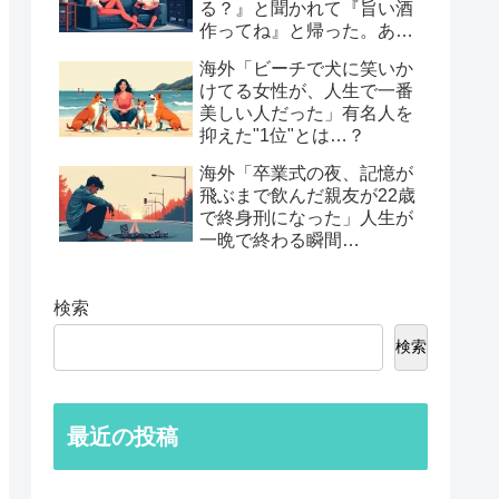
る？』と聞かれて『旨い酒
作ってね』と帰った。あれ
から30年考えてる」鈍すぎ
海外「ビーチで犬に笑いか
る男たちの後悔談…
けてる女性が、人生で一番
美しい人だった」有名人を
抑えた"1位"とは…？
海外「卒業式の夜、記憶が
飛ぶまで飲んだ親友が22歳
で終身刑になった」人生が
一晩で終わる瞬間…
検索
検索
最近の投稿